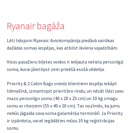
Ryanair bagāža
Lēti lidojumi Ryanair. Aviokompānija piedāvā vairākas
dažādas somas iespējas, kas atbilst ikviena vajadzībām.
Visos pasažieru biļetes veidos ir iekļauta neliela personīgā
soma, kurai jāietilpst zem priekšā esošā sēdekļa.
Priority & 2 Cabin Bags sniedz klientiem iespēju iekāpt
lidmašīnā, izmantojot prioritāro rindu, un nēsāt līdzi savu
mazo personīgo somu (40 x 20 x 25 cm) un 10 kg smagu
somu ar riteņiem (55 x 40 x 20 cm). Tas nozīmēs, ka jums
nebūs jāgaida sava soma galamērķa terminālī. Ja Priority
ir izpārdota, varat iegādāties mūsu 10 kg reģistrācijas
somu.