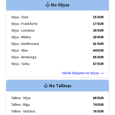
No Viļņas
Viļņa - Oslo
15 EUR
Viļņa - Frankfurte
17 EUR
Viļņa - Londona
20 EUR
Viļņa - Milāna
20 EUR
Viļņa - Eindhovena
63 EUR
Viļņa - Vīne
64 EUR
Viļņa - Nirnberga
65 EUR
Viļņa - Turku
67 EUR
Vairāk lidojumu no Viļņas →
No Tallinas
Tallina - Viļņa
68 EUR
Tallina - Rīga
74 EUR
Tallina - Varšava
76 EUR