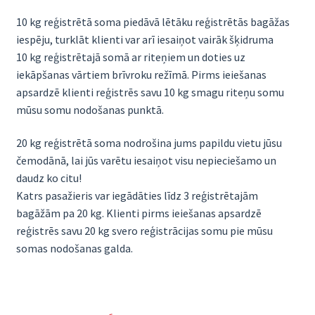
10 kg reģistrētā soma piedāvā lētāku reģistrētās bagāžas
iespēju, turklāt klienti var arī iesaiņot vairāk šķidruma
10 kg reģistrētajā somā ar riteņiem un doties uz
iekāpšanas vārtiem brīvroku režīmā. Pirms ieiešanas
apsardzē klienti reģistrēs savu 10 kg smagu riteņu somu
mūsu somu nodošanas punktā.
20 kg reģistrētā soma nodrošina jums papildu vietu jūsu
čemodānā, lai jūs varētu iesaiņot visu nepieciešamo un
daudz ko citu!
Katrs pasažieris var iegādāties līdz 3 reģistrētajām
bagāžām pa 20 kg. Klienti pirms ieiešanas apsardzē
reģistrēs savu 20 kg svero reģistrācijas somu pie mūsu
somas nodošanas galda.