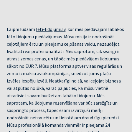
Laipni lūdzam
leti-lidojumi.lv
, kur mēs piedāvājam labākos
lēto lidojumu piedāvājumus. Mūsu misija ir nodrošināt
ceļotājiem ērtu un pieejamu ceļošanas veidu, nezaudējot
kvalitāti vai profesionalitāti. Mēs saprotam, cik svarīgi ir
atrast zemas cenas, un tāpēc mēs piedāvājam lidojumus
sākot no EUR 7. Mūsu platforma aptver visas regulārās un
zemo izmaksu aviokompānijas, sniedzot jums plašu
izvēles iespēju izvēli. Neatkarīgi no tā, vai ceļojat biznesa
vai atpūtas nolūkā, varat paļauties, ka mūsu vietnē
atradīsiet savam budžetam labāko lidojumu. Mēs
saprotam, ka lidojuma rezervēšana var būt sarežģīts un
saspringts process, tāpēc esam izvirzījuši mērķi
nodrošināt netraucētu un lietotājam draudzīgu pieredzi.
Mūsu profesionālā komanda vienmēr ir pieejama 24