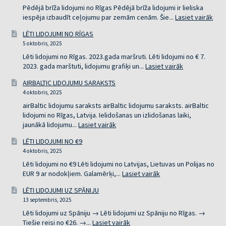
Pēdējā brīža lidojumi no Rīgas Pēdējā brīža lidojumi ir lieliska
:
iespēja izbaudīt ceļojumu par zemām cenām. Šie...
Lasiet vairāk
PĒD
LĒTI LIDOJUMI NO RĪGAS
BRĪ
5 oktobris, 2025
LID
NO
Lēti lidojumi no Rīgas. 2023.gada maršruti. Lēti lidojumi no € 7.
RĪG
:
2023. gada marštuti, lidojumu grafiķi un...
Lasiet vairāk
LĒTI
AIRBALTIC LIDOJUMU SARAKSTS
LIDOJUMI
4 oktobris, 2025
NO
RĪGAS
airBaltic lidojumu saraksts airBaltic lidojumu saraksts. airBaltic
lidojumi no Rīgas, Latvija. Ielidošanas un izlidošanas laiki,
:
jaunākā lidojumu...
Lasiet vairāk
AIRBALTIC
LĒTI LIDOJUMI NO €9
LIDOJUMU
4 oktobris, 2025
SARAKSTS
Lēti lidojumi no €9 Lēti lidojumi no Latvijas, Lietuvas un Polijas no
:
EUR 9 ar nodokļiem. Galamērķi,...
Lasiet vairāk
LĒTI
LĒTI LIDOJUMI UZ SPĀNIJU
LIDOJUMI
13 septembris, 2025
NO
€9
Lēti lidojumi uz Spāniju → Lēti lidojumi uz Spāniju no Rīgas. →
:
Tiešie reisi no €26. →...
Lasiet vairāk