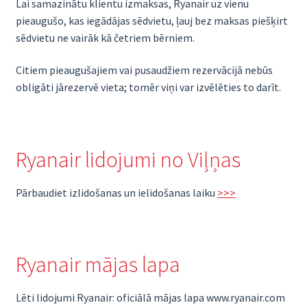
Lai samazinātu klientu izmaksas, Ryanair uz vienu
pieaugušo, kas iegādājas sēdvietu, ļauj bez maksas piešķirt
sēdvietu ne vairāk kā četriem bērniem.
Citiem pieaugušajiem vai pusaudžiem rezervācijā nebūs
obligāti jārezervē vieta; tomēr viņi var izvēlēties to darīt.
Ryanair lidojumi no Viļņas
Pārbaudiet izlidošanas un ielidošanas laiku
>>>
Ryanair mājas lapa
Lēti lidojumi Ryanair: oficiālā mājas lapa www.ryanair.com