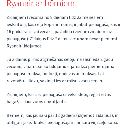
Ryanair ar bērniem
Zīdaiņiem (vecumā no 8 dienām līdz 23 mēnešiem
ieskaitot), kas ceļo kopā ar mums, ir jābūt pieaugušā, kas ir
16 gadus vecs vai vecāks, pavadībā (vienam zīdainim uz
pieaugušo). Zīdaiņus līdz 7 dienu vecumam nevar pieņemt
Ryanair lidojumos.
Ja zīdainis pirms atgriešanās ceļojuma sasniedz 2 gadu
vecumu, viņam par šo lidojumu ir jāmaksā piemērojamā
pieaugušo maksa, nodokļi, nodevas un maksas. Lai
rezervētu, lūdzu, sazinieties ar mūsu zvanu centru.
Zīdaiņiem, kas sēž pieauguša cilvēka klēpī, reģistrētās
bagāžas daudzums nav atļauts.
Bērniem, kas jaunāki par 12 gadiem (izņemot zīdaiņus), ir
obligāti jāsēž blakus pieaugušajam, ar kuru viņi ceļo kopā.