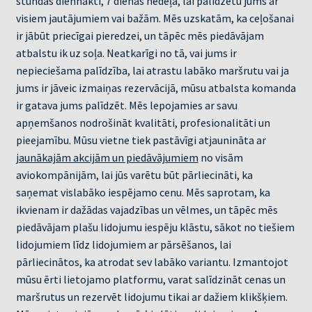
stundas diennaktī, 7 dienas nedēļā, lai palīdzētu jums ar
visiem jautājumiem vai bažām. Mēs uzskatām, ka ceļošanai
ir jābūt priecīgai pieredzei, un tāpēc mēs piedāvājam
atbalstu ik uz soļa. Neatkarīgi no tā, vai jums ir
nepieciešama palīdzība, lai atrastu labāko maršrutu vai ja
jums ir jāveic izmaiņas rezervācijā, mūsu atbalsta komanda
ir gatava jums palīdzēt. Mēs lepojamies ar savu
apņemšanos nodrošināt kvalitāti, profesionalitāti un
pieejamību. Mūsu vietne tiek pastāvīgi atjaunināta ar
jaunākajām akcijām un piedāvājumiem
no visām
aviokompānijām, lai jūs varētu būt pārliecināti, ka
saņemat vislabāko iespējamo cenu. Mēs saprotam, ka
ikvienam ir dažādas vajadzības un vēlmes, un tāpēc mēs
piedāvājam plašu lidojumu iespēju klāstu, sākot no tiešiem
lidojumiem līdz lidojumiem ar pārsēšanos, lai
pārliecinātos, ka atrodat sev labāko variantu. Izmantojot
mūsu ērti lietojamo platformu, varat salīdzināt cenas un
maršrutus un rezervēt lidojumu tikai ar dažiem klikšķiem.