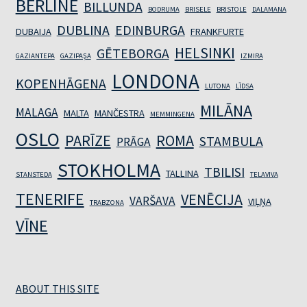
BERLĪNE
BILLUNDA
BODRUMA
BRISELE
BRISTOLE
DALAMANA
DUBLINA
EDINBURGA
DUBAIJA
FRANKFURTE
HELSINKI
GĒTEBORGA
GAZIANTEPA
GAZIPAŞA
IZMIRA
LONDONA
KOPENHĀGENA
LUTONA
LĪDSA
MILĀNA
MALAGA
MALTA
MANČESTRA
MEMMINGENA
OSLO
PARĪZE
ROMA
STAMBULA
PRĀGA
STOKHOLMA
TBILISI
TALLINA
STANSTEDA
TELAVIVA
TENERIFE
VENĒCIJA
VARŠAVA
VIĻŅA
TRABZONA
VĪNE
ABOUT THIS SITE