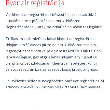
Ryanair reģistrācija
Visi klienti var reģistrēties tiešsaistē bez maksas līdz 2
stundām pirms plānotā lidojuma izlidošanas.
Reģistrēšanās laiki atšķiras atkarībā no sēdvietas iegādes.
Ērtības un sirdsmierības labad klienti var reģistrēties
lidojumiem 60 dienas pirms abiem izlidošanas reisiem,
iegādājoties sēdvietu vai ja viņiem ir Flexi Plus biļete. Gan
izbraucošajiem, gan atgriešanās lidojumiem ir jābūt 60
dienu laikā pēc izlidošanas. Klienti var izvēlēties, kur viņi
vēlētos sēdēt, un izvēlēties sēdēt kopā, ja ceļo ar grupu.
Ja izvēlaties sēdvietu neiegādāties, varēsiet reģistrēties 24
stundas iepriekš un jums tiks piešķirta vieta (bez maksas).