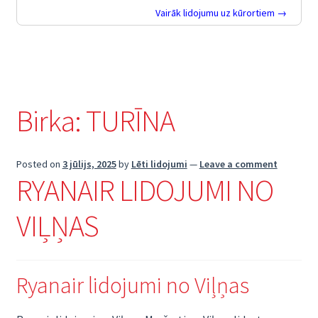
Vairāk lidojumu uz kūrortiem →
Birka:
TURĪNA
Posted on
3 jūlijs, 2025
by
Lēti lidojumi
—
Leave a comment
RYANAIR LIDOJUMI NO
VIĻŅAS
Ryanair lidojumi no Viļņas