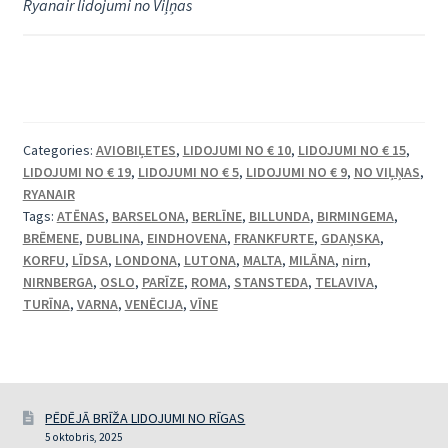
Ryanair lidojumi no Viļņas
Categories:
AVIOBIĻETES
,
LIDOJUMI NO € 10
,
LIDOJUMI NO € 15
,
LIDOJUMI NO € 19
,
LIDOJUMI NO € 5
,
LIDOJUMI NO € 9
,
NO VIĻŅAS
,
RYANAIR
Tags:
ATĒNAS
,
BARSELONA
,
BERLĪNE
,
BILLUNDA
,
BIRMINGEMA
,
BRĒMENE
,
DUBLINA
,
EINDHOVENA
,
FRANKFURTE
,
GDAŅSKA
,
KORFU
,
LĪDSA
,
LONDONA
,
LUTONA
,
MALTA
,
MILĀNA
,
nirn
,
NIRNBERGA
,
OSLO
,
PARĪZE
,
ROMA
,
STANSTEDA
,
TELAVIVA
,
TURĪNA
,
VARNA
,
VENĒCIJA
,
VĪNE
PĒDĒJĀ BRĪŽA LIDOJUMI NO RĪGAS
5 oktobris, 2025