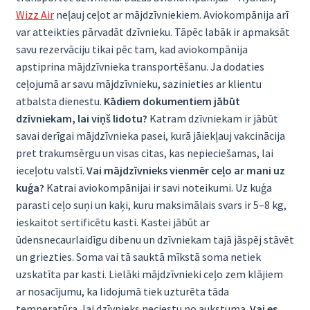
Wizz Air
neļauj ceļot ar mājdzīvniekiem. Aviokompānija arī
var atteikties pārvadāt dzīvnieku. Tāpēc labāk ir apmaksāt
savu rezervāciju tikai pēc tam, kad aviokompānija
apstiprina mājdzīvnieka transportēšanu. Ja dodaties
ceļojumā ar savu mājdzīvnieku, sazinieties ar klientu
atbalsta dienestu.
Kādiem dokumentiem jābūt
dzīvniekam, lai viņš lidotu?
Katram dzīvniekam ir jābūt
savai derīgai mājdzīvnieka pasei, kurā jāiekļauj vakcinācija
pret trakumsērgu un visas citas, kas nepieciešamas, lai
ieceļotu valstī.
Vai mājdzīvnieks vienmēr ceļo ar mani uz
kuģa?
Katrai aviokompānijai ir savi noteikumi. Uz kuģa
parasti ceļo suņi un kaķi, kuru maksimālais svars ir 5–8 kg,
ieskaitot sertificētu kasti. Kastei jābūt ar
ūdensnecaurlaidīgu dibenu un dzīvniekam tajā jāspēj stāvēt
un griezties. Soma vai tā sauktā mīkstā soma netiek
uzskatīta par kasti. Lielāki mājdzīvnieki ceļo zem klājiem
ar nosacījumu, ka lidojumā tiek uzturēta tāda
temperatūra, lai dzīvnieks neciestu no aukstuma.
Vai es