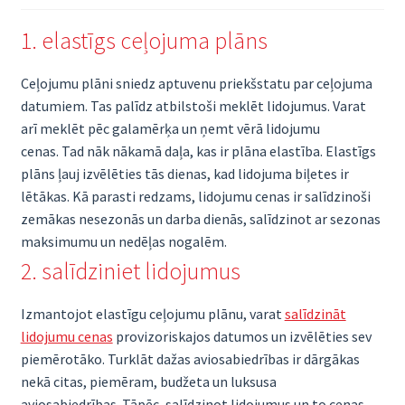
1. elastīgs ceļojuma plāns
Ceļojumu plāni sniedz aptuvenu priekšstatu par ceļojuma
datumiem. Tas palīdz atbilstoši meklēt lidojumus. Varat
arī meklēt pēc galamērķa un ņemt vērā lidojumu
cenas. Tad nāk nākamā daļa, kas ir plāna elastība. Elastīgs
plāns ļauj izvēlēties tās dienas, kad lidojuma biļetes ir
lētākas. Kā parasti redzams, lidojumu cenas ir salīdzinoši
zemākas nesezonās un darba dienās, salīdzinot ar sezonas
maksimumu un nedēļas nogalēm.
2. salīdziniet lidojumus
Izmantojot elastīgu ceļojumu plānu, varat
salīdzināt
lidojumu cenas
provizoriskajos datumos un izvēlēties sev
piemērotāko. Turklāt dažas aviosabiedrības ir dārgākas
nekā citas, piemēram, budžeta un luksusa
aviosabiedrības. Tāpēc, salīdzinot lidojumus un to cenas,