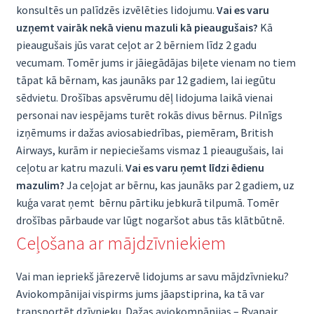
konsultēs un palīdzēs izvēlēties lidojumu.
Vai es varu
uzņemt vairāk nekā vienu mazuli kā pieaugušais?
Kā
pieaugušais jūs varat ceļot ar 2 bērniem līdz 2 gadu
vecumam. Tomēr jums ir jāiegādājas biļete vienam no tiem
tāpat kā bērnam, kas jaunāks par 12 gadiem, lai iegūtu
sēdvietu. Drošības apsvērumu dēļ lidojuma laikā vienai
personai nav iespējams turēt rokās divus bērnus. Pilnīgs
izņēmums ir dažas aviosabiedrības, piemēram, British
Airways, kurām ir nepieciešams vismaz 1 pieaugušais, lai
ceļotu ar katru mazuli.
Vai es varu ņemt līdzi ēdienu
mazulim?
Ja ceļojat ar bērnu, kas jaunāks par 2 gadiem, uz
kuģa varat ņemt bērnu pārtiku jebkurā tilpumā. Tomēr
drošības pārbaude var lūgt nogaršot abus tās klātbūtnē.
Ceļošana ar mājdzīvniekiem
Vai man iepriekš jārezervē lidojums ar savu mājdzīvnieku?
Aviokompānijai vispirms jums jāapstiprina, ka tā var
transportēt dzīvnieku. Dažas aviokompānijas – Ryanair,