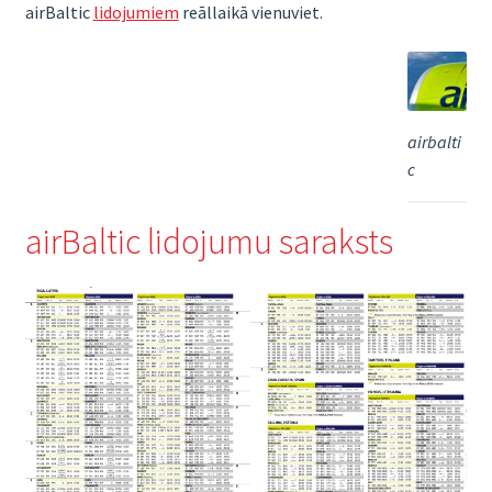
airBaltic
lidojumiem
reāllaikā vienuviet.
airbalti
c
airBaltic lidojumu saraksts