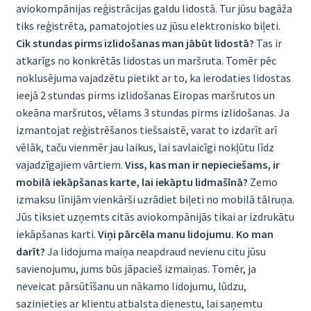
aviokompānijas reģistrācijas galdu lidostā. Tur jūsu bagāža
tiks reģistrēta, pamatojoties uz jūsu elektronisko biļeti.
Cik stundas pirms izlidošanas man jābūt lidostā?
Tas ir
atkarīgs no konkrētās lidostas un maršruta. Tomēr pēc
noklusējuma vajadzētu pietikt ar to, ka ierodaties lidostas
ieejā 2 stundas pirms izlidošanas Eiropas maršrutos un
okeāna maršrutos, vēlams 3 stundas pirms izlidošanas. Ja
izmantojat reģistrēšanos tiešsaistē, varat to izdarīt arī
vēlāk, taču vienmēr jau laikus, lai savlaicīgi nokļūtu līdz
vajadzīgajiem vārtiem.
Viss, kas man ir nepieciešams, ir
mobilā iekāpšanas karte, lai iekāptu lidmašīnā?
Zemo
izmaksu līnijām vienkārši uzrādiet biļeti no mobilā tālruņa.
Jūs tiksiet uzņemts citās aviokompānijās tikai ar izdrukātu
iekāpšanas karti.
Viņi pārcēla manu lidojumu. Ko man
darīt?
Ja lidojuma maiņa neapdraud nevienu citu jūsu
savienojumu, jums būs jāpacieš izmaiņas. Tomēr, ja
neveicat pārsūtīšanu un nākamo lidojumu, lūdzu,
sazinieties ar klientu atbalsta dienestu, lai saņemtu