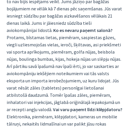
to nav bijis iespējams veikt. Jums jāziņo par bagāžas
bojājumiem ne vēlāk kā 7 dienas pēc saņemšanas. Jūs varat
iesniegt sūdzību par bagāžas aizkavēšanos vēlākais 21
dienas laikā. Jums ir jāiesniedz sūdzība tieši
aviokompānijai lidostā.
Ko es nevaru paņemt salonā?
Protams, bīstamas lietas, piemēram, saspiestas gāzes,
viegli uzliesmojošas vielas, ieroči, šķiltavas, asi priekšmeti
vai sporta aprīkojums, piemēram, golfa nūjas, beisbola
nūjas, boulinga bumbas, kijas, hokeja nūjas un slēpju nūjas.
Arī pārtiku savā īpašumā nav īpaši ērti, jo var saskarties ar
aviokompāniju iekšējiem noteikumiem vai tās valsts
eksporta un importa ierobežojumiem, uz kuru lidojat. Jūs
varat nēsāt zāles (tabletes) personīgai lietošanai
atbilstošā daudzumā. Tomēr īpašas zāles, piemēram,
inhalatori vai injekcijas, jāglabā oriģinālajā iepakojumā un
ar recepti angļu valodā.
Vai varu paņemt līdzi klēpjdatoru?
Elektronika, piemēram, klēpjdatori, kameras un mobilie
tālruņi, nekaitēs lidmašīnai un var palikt jūsu rokas