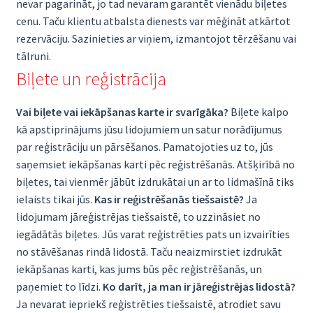
nevar pagarināt, jo tad nevaram garantēt vienādu biļetes
cenu. Taču klientu atbalsta dienests var mēģināt atkārtot
rezervāciju. Sazinieties ar viņiem, izmantojot tērzēšanu vai
tālruni.
Biļete un reģistrācija
Vai biļete vai iekāpšanas karte ir svarīgāka?
Biļete kalpo
kā apstiprinājums jūsu lidojumiem un satur norādījumus
par reģistrāciju un pārsēšanos. Pamatojoties uz to, jūs
saņemsiet iekāpšanas karti pēc reģistrēšanās. Atšķirībā no
biļetes, tai vienmēr jābūt izdrukātai un ar to lidmašīnā tiks
ielaists tikai jūs.
Kas ir reģistrēšanās tiešsaistē?
Ja
lidojumam jāreģistrējas tiešsaistē, to uzzināsiet no
iegādātās biļetes. Jūs varat reģistrēties pats un izvairīties
no stāvēšanas rindā lidostā. Taču neaizmirstiet izdrukāt
iekāpšanas karti, kas jums būs pēc reģistrēšanās, un
paņemiet to līdzi.
Ko darīt, ja man ir jāreģistrējas lidostā?
Ja nevarat iepriekš reģistrēties tiešsaistē, atrodiet savu