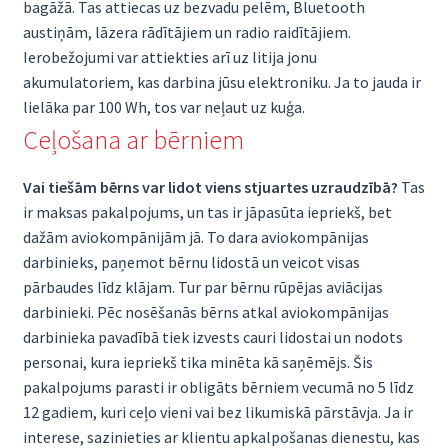
bagāžā. Tas attiecas uz bezvadu pelēm, Bluetooth
austiņām, lāzera rādītājiem un radio raidītājiem.
Ierobežojumi var attiekties arī uz litija jonu
akumulatoriem, kas darbina jūsu elektroniku. Ja to jauda ir
lielāka par 100 Wh, tos var neļaut uz kuģa.
Ceļošana ar bērniem
Vai tiešām bērns var lidot viens stjuartes uzraudzībā?
Tas
ir maksas pakalpojums, un tas ir jāpasūta iepriekš, bet
dažām aviokompānijām jā. To dara aviokompānijas
darbinieks, paņemot bērnu lidostā un veicot visas
pārbaudes līdz klājam. Tur par bērnu rūpējas aviācijas
darbinieki. Pēc nosēšanās bērns atkal aviokompānijas
darbinieka pavadībā tiek izvests cauri lidostai un nodots
personai, kura iepriekš tika minēta kā saņēmējs. Šis
pakalpojums parasti ir obligāts bērniem vecumā no 5 līdz
12 gadiem, kuri ceļo vieni vai bez likumiskā pārstāvja. Ja ir
interese, sazinieties ar klientu apkalpošanas dienestu, kas