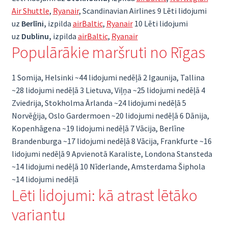
Air Shuttle
,
Ryanair
, Scandinavian Airlines 9 Lēti lidojumi
uz
Berlīni,
izpilda
airBaltic
,
Ryanair
10 Lēti lidojumi
uz
Dublinu,
izpilda
airBaltic
,
Ryanair
Populārākie maršruti no Rīgas
1 Somija, Helsinki ~44 lidojumi nedēļā 2 Igaunija, Tallina
~28 lidojumi nedēļā 3 Lietuva, Viļņa ~25 lidojumi nedēļā 4
Zviedrija, Stokholma Ārlanda ~24 lidojumi nedēļā 5
Norvēģija, Oslo Gardermoen ~20 lidojumi nedēļā 6 Dānija,
Kopenhāgena ~19 lidojumi nedēļā 7 Vācija, Berlīne
Brandenburga ~17 lidojumi nedēļā 8 Vācija, Frankfurte ~16
lidojumi nedēļā 9 Apvienotā Karaliste, Londona Stansteda
~14 lidojumi nedēļā 10 Nīderlande, Amsterdama Šiphola
~14 lidojumi nedēļā
Lēti lidojumi: kā atrast lētāko
variantu