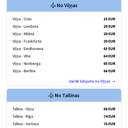
No Viļņas
Viļņa - Oslo
15 EUR
Viļņa - Londona
20 EUR
Viļņa - Milāna
20 EUR
Viļņa - Frankfurte
20 EUR
Viļņa - Eindhovena
63 EUR
Viļņa - Vīne
64 EUR
Viļņa - Nirnberga
65 EUR
Viļņa - Berlīne
66 EUR
Vairāk lidojumu no Viļņas →
No Tallinas
Tallina - Viļņa
68 EUR
Tallina - Rīga
74 EUR
Tallina - Varšava
76 EUR