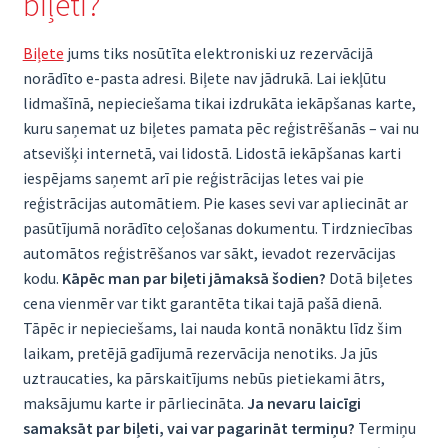
biļeti?
Biļete
jums tiks nosūtīta elektroniski uz rezervācijā
norādīto e-pasta adresi. Biļete nav jādrukā. Lai iekļūtu
lidmašīnā, nepieciešama tikai izdrukāta iekāpšanas karte,
kuru saņemat uz biļetes pamata pēc reģistrēšanās – vai nu
atsevišķi internetā, vai lidostā. Lidostā iekāpšanas karti
iespējams saņemt arī pie reģistrācijas letes vai pie
reģistrācijas automātiem. Pie kases sevi var apliecināt ar
pasūtījumā norādīto ceļošanas dokumentu. Tirdzniecības
automātos reģistrēšanos var sākt, ievadot rezervācijas
kodu.
Kāpēc man par biļeti jāmaksā šodien?
Dotā biļetes
cena vienmēr var tikt garantēta tikai tajā pašā dienā.
Tāpēc ir nepieciešams, lai nauda kontā nonāktu līdz šim
laikam, pretējā gadījumā rezervācija nenotiks. Ja jūs
uztraucaties, ka pārskaitījums nebūs pietiekami ātrs,
maksājumu karte ir pārliecināta.
Ja nevaru laicīgi
samaksāt par biļeti, vai var pagarināt termiņu?
Termiņu