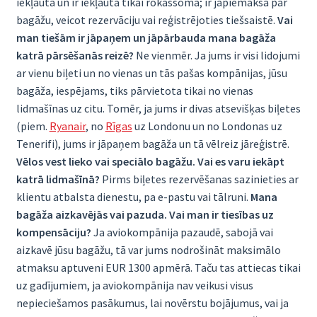
iekļauta un ir iekļauta tikai rokassoma; ir jāpiemaksā par
bagāžu, veicot rezervāciju vai reģistrējoties tiešsaistē.
Vai
man tiešām ir jāpaņem un jāpārbauda mana bagāža
katrā pārsēšanās reizē?
Ne vienmēr. Ja jums ir visi lidojumi
ar vienu biļeti un no vienas un tās pašas kompānijas, jūsu
bagāža, iespējams, tiks pārvietota tikai no vienas
lidmašīnas uz citu. Tomēr, ja jums ir divas atsevišķas biļetes
(piem.
Ryanair
, no
Rīgas
uz Londonu un no Londonas uz
Tenerifi), jums ir jāpaņem bagāža un tā vēlreiz jāreģistrē.
Vēlos vest lieko vai speciālo bagāžu. Vai es varu iekāpt
katrā lidmašīnā?
Pirms biļetes rezervēšanas sazinieties ar
klientu atbalsta dienestu, pa e-pastu vai tālruni.
Mana
bagāža aizkavējās vai pazuda. Vai man ir tiesības uz
kompensāciju?
Ja aviokompānija pazaudē, sabojā vai
aizkavē jūsu bagāžu, tā var jums nodrošināt maksimālo
atmaksu aptuveni EUR 1300 apmērā. Taču tas attiecas tikai
uz gadījumiem, ja aviokompānija nav veikusi visus
nepieciešamos pasākumus, lai novērstu bojājumus, vai ja