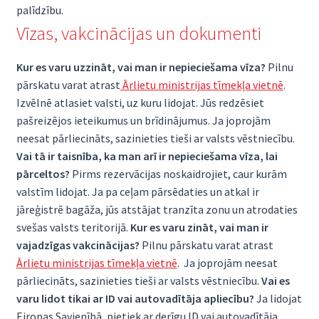
palīdzību.
Vīzas, vakcinācijas un dokumenti
Kur es varu uzzināt, vai man ir nepieciešama vīza?
Pilnu
pārskatu varat atrast
Ārlietu ministrijas tīmekļa vietnē
.
Izvēlnē atlasiet valsti, uz kuru lidojat. Jūs redzēsiet
pašreizējos ieteikumus un brīdinājumus. Ja joprojām
neesat pārliecināts, sazinieties tieši ar valsts vēstniecību.
Vai tā ir taisnība, ka man arī ir nepieciešama vīza, lai
pārceltos?
Pirms rezervācijas noskaidrojiet, caur kurām
valstīm lidojat. Ja pa ceļam pārsēdaties un atkal ir
jāreģistrē bagāža, jūs atstājat tranzīta zonu un atrodaties
svešas valsts teritorijā.
Kur es varu zināt, vai man ir
vajadzīgas vakcinācijas?
Pilnu pārskatu varat atrast
Ārlietu ministrijas tīmekļa vietnē
. Ja joprojām neesat
pārliecināts, sazinieties tieši ar valsts vēstniecību.
Vai es
varu lidot tikai ar ID vai autovadītāja apliecību?
Ja lidojat
Eiropas Savienībā, pietiek ar derīgu ID vai autovadītāja