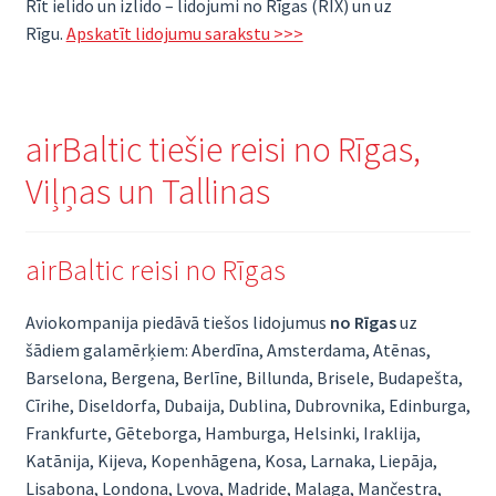
Rīt ielido un izlido – lidojumi no Rīgas (RIX) un uz
Rīgu.
Apskatīt lidojumu sarakstu >>>
airBaltic tiešie reisi no Rīgas,
Viļņas un Tallinas
airBaltic reisi no Rīgas
Aviokompanija piedāvā tiešos lidojumus
no Rīgas
uz
šādiem galamērķiem: Aberdīna, Amsterdama, Atēnas,
Barselona, Bergena, Berlīne, Billunda, Brisele, Budapešta,
Cīrihe, Diseldorfa, Dubaija, Dublina, Dubrovnika, Edinburga,
Frankfurte, Gēteborga, Hamburga, Helsinki, Iraklija,
Katānija, Kijeva, Kopenhāgena, Kosa, Larnaka, Liepāja,
Lisabona, Londona, Ļvova, Madride, Malaga, Mančestra,