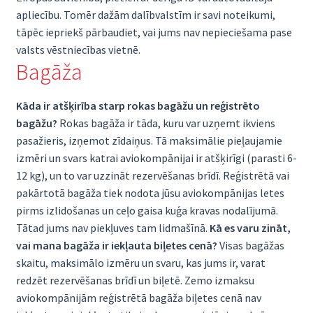
apliecību. Tomēr dažām dalībvalstīm ir savi noteikumi,
tāpēc iepriekš pārbaudiet, vai jums nav nepieciešama pase
valsts vēstniecības vietnē.
Bagāža
Kāda ir atšķirība starp rokas bagāžu un reģistrēto
bagāžu?
Rokas bagāža ir tāda, kuru var uzņemt ikviens
pasažieris, izņemot zīdaiņus. Tā maksimālie pieļaujamie
izmēri un svars katrai aviokompānijai ir atšķirīgi (parasti 6-
12 kg), un to var uzzināt rezervēšanas brīdī. Reģistrētā vai
pakārtotā bagāža tiek nodota jūsu aviokompānijas letes
pirms izlidošanas un ceļo gaisa kuģa kravas nodalījumā.
Tātad jums nav piekļuves tam lidmašīnā.
Kā es varu zināt,
vai mana bagāža ir iekļauta biļetes cenā?
Visas bagāžas
skaitu, maksimālo izmēru un svaru, kas jums ir, varat
redzēt rezervēšanas brīdī un biļetē. Zemo izmaksu
aviokompānijām reģistrētā bagāža biļetes cenā nav