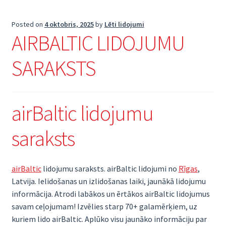
Posted on
4 oktobris, 2025
by
Lēti lidojumi
AIRBALTIC LIDOJUMU
SARAKSTS
airBaltic lidojumu
saraksts
airBaltic
lidojumu saraksts. airBaltic lidojumi no
Rīgas
,
Latvija. Ielidošanas un izlidošanas laiki, jaunākā lidojumu
informācija. Atrodi labākos un ērtākos airBaltic lidojumus
savam ceļojumam! Izvēlies starp 70+ galamērķiem, uz
kuriem lido airBaltic. Aplūko visu jaunāko informāciju par