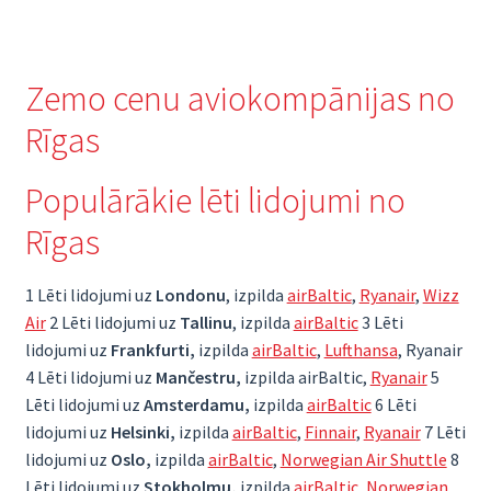
Zemo cenu aviokompānijas no
Rīgas
Populārākie lēti lidojumi no
Rīgas
1 Lēti lidojumi uz
Londonu
, izpilda
airBaltic
,
Ryanair
,
Wizz
Air
2 Lēti lidojumi uz
Tallinu
, izpilda
airBaltic
3 Lēti
lidojumi uz
Frankfurti,
izpilda
airBaltic
,
Lufthansa
, Ryanair
4 Lēti lidojumi uz
Mančestru,
izpilda airBaltic,
Ryanair
5
Lēti lidojumi uz
Amsterdamu,
izpilda
airBaltic
6 Lēti
lidojumi uz
Helsinki,
izpilda
airBaltic
,
Finnair
,
Ryanair
7 Lēti
lidojumi uz
Oslo,
izpilda
airBaltic
,
Norwegian Air Shuttle
8
Lēti lidojumi uz
Stokholmu,
izpilda
airBaltic
,
Norwegian