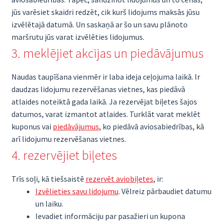
jūs varēsiet skaidri redzēt, cik kurš lidojums maksās jūsu
izvēlētajā datumā. Un saskaņā ar šo un savu plānoto
maršrutu jūs varat izvēlēties lidojumus.
3. meklējiet akcijas un piedāvājumus
Naudas taupīšana vienmēr ir laba ideja ceļojuma laikā. Ir
daudzas lidojumu rezervēšanas vietnes, kas piedāvā
atlaides noteiktā gada laikā. Ja rezervējat biļetes šajos
datumos, varat izmantot atlaides. Turklāt varat meklēt
kuponus vai
piedāvājumus
, ko piedāvā aviosabiedrības, kā
arī lidojumu rezervēšanas vietnes.
4. rezervējiet biļetes
Trīs soļi, kā tiešsaistē
rezervēt aviobiļetes
, ir:
Izvēlieties savu lidojumu
. Vēlreiz pārbaudiet datumu
un laiku.
Ievadiet informāciju par pasažieri un kupona