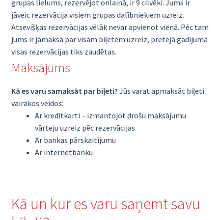
grupas lielums, rezervējot onlainā, ir 9 cilvēki. Jums ir
jāveic rezervācija visiem grupas dalībniekiem uzreiz.
Atsevišķas rezervācijas vēlāk nevar apvienot vienā. Pēc tam
jums ir jāmaksā par visām biļetēm uzreiz, pretējā gadījumā
visas rezervācijas tiks zaudētas.
Maksājums
Kā es varu samaksāt par biļeti?
Jūs varat apmaksāt biļeti
vairākos veidos:
Ar kredītkarti – izmantojot drošu maksājumu
vārteju uzreiz pēc rezervācijas
Ar bankas pārskaitījumu
Ar internetbanku
Kā un kur es varu saņemt savu