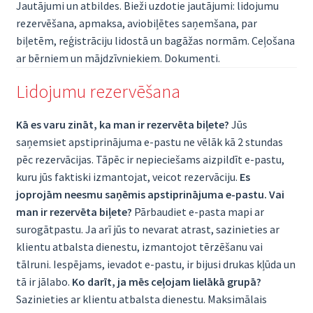
Jautājumi un atbildes. Bieži uzdotie jautājumi: lidojumu
rezervēšana, apmaksa, aviobiļētes saņemšana, par
biļetēm, reģistrāciju lidostā un bagāžas normām. Ceļošana
ar bērniem un mājdzīvniekiem. Dokumenti.
Lidojumu rezervēšana
Kā es varu zināt, ka man ir rezervēta biļete?
Jūs
saņemsiet apstiprinājuma e-pastu ne vēlāk kā 2 stundas
pēc rezervācijas. Tāpēc ir nepieciešams aizpildīt e-pastu,
kuru jūs faktiski izmantojat, veicot rezervāciju.
Es
joprojām neesmu saņēmis apstiprinājuma e-pastu. Vai
man ir rezervēta biļete?
Pārbaudiet e-pasta mapi ar
surogātpastu. Ja arī jūs to nevarat atrast, sazinieties ar
klientu atbalsta dienestu, izmantojot tērzēšanu vai
tālruni. Iespējams, ievadot e-pastu, ir bijusi drukas kļūda un
tā ir jālabo.
Ko darīt, ja mēs ceļojam lielākā grupā?
Sazinieties ar klientu atbalsta dienestu. Maksimālais