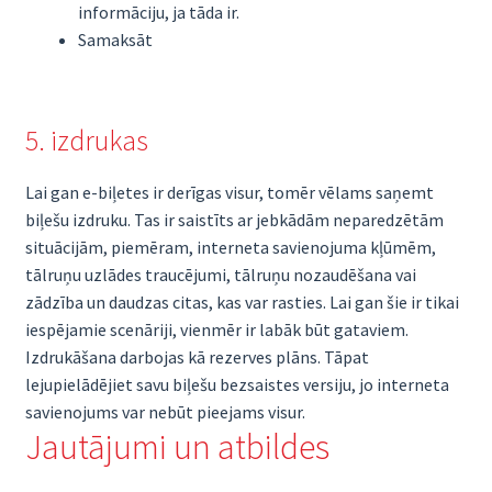
informāciju, ja tāda ir.
Samaksāt
5. izdrukas
Lai gan e-biļetes ir derīgas visur, tomēr vēlams saņemt
biļešu izdruku. Tas ir saistīts ar jebkādām neparedzētām
situācijām, piemēram, interneta savienojuma kļūmēm,
tālruņu uzlādes traucējumi, tālruņu nozaudēšana vai
zādzība un daudzas citas, kas var rasties. Lai gan šie ir tikai
iespējamie scenāriji, vienmēr ir labāk būt gataviem.
Izdrukāšana darbojas kā rezerves plāns. Tāpat
lejupielādējiet savu biļešu bezsaistes versiju, jo interneta
savienojums var nebūt pieejams visur.
Jautājumi un atbildes