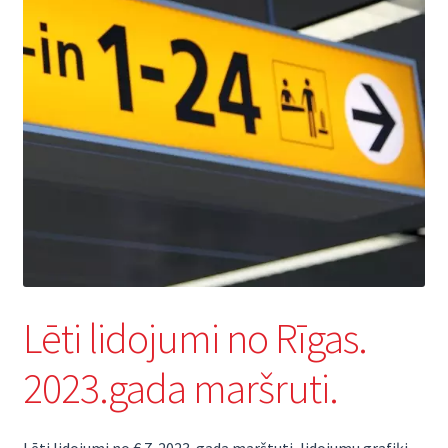
Lēti lidojumi no Rīgas.
2023.gada maršruti.
Lēti lidojumi no € 7. 2023. gada marštuti, lidojumu grafiķi