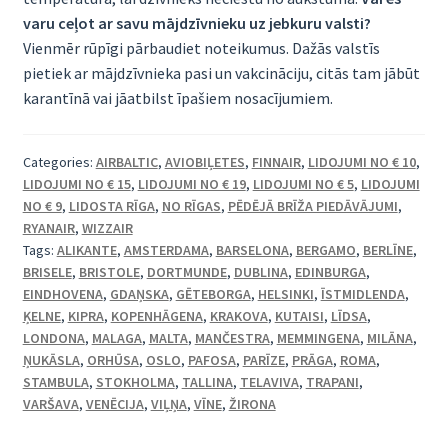
varu ceļot ar savu mājdzīvnieku uz jebkuru valsti?
Vienmēr rūpīgi pārbaudiet noteikumus. Dažās valstīs
pietiek ar mājdzīvnieka pasi un vakcināciju, citās tam jābūt
karantīnā vai jāatbilst īpašiem nosacījumiem.
Categories:
AIRBALTIC
,
AVIOBIĻETES
,
FINNAIR
,
LIDOJUMI NO € 10
,
LIDOJUMI NO € 15
,
LIDOJUMI NO € 19
,
LIDOJUMI NO € 5
,
LIDOJUMI
NO € 9
,
LIDOSTA RĪGA
,
NO RĪGAS
,
PĒDĒJĀ BRĪŽA PIEDĀVĀJUMI
,
RYANAIR
,
WIZZAIR
Tags:
ALIKANTE
,
AMSTERDAMA
,
BARSELONA
,
BERGAMO
,
BERLĪNE
,
BRISELE
,
BRISTOLE
,
DORTMUNDE
,
DUBLINA
,
EDINBURGA
,
EINDHOVENA
,
GDAŅSKA
,
GĒTEBORGA
,
HELSINKI
,
ĪSTMIDLENDA
,
ĶELNE
,
KIPRA
,
KOPENHĀGENA
,
KRAKOVA
,
KUTAISI
,
LĪDSA
,
LONDONA
,
MALAGA
,
MALTA
,
MANČESTRA
,
MEMMINGENA
,
MILĀNA
,
ŅUKĀSLA
,
ORHŪSA
,
OSLO
,
PAFOSA
,
PARĪZE
,
PRĀGA
,
ROMA
,
STAMBULA
,
STOKHOLMA
,
TALLINA
,
TELAVIVA
,
TRAPANI
,
VARŠAVA
,
VENĒCIJA
,
VIĻŅA
,
VĪNE
,
ŽIRONA