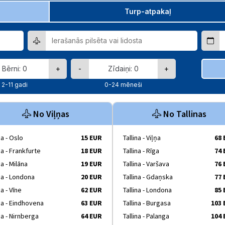
Turp-atpakaļ
+
-
+
2-11 gadi
0-24 mēneši
No Viļņas
No Tallinas
ņa - Oslo
15 EUR
Tallina - Viļņa
68
ņa - Frankfurte
18 EUR
Tallina - Rīga
74
ņa - Milāna
19 EUR
Tallina - Varšava
76
ņa - Londona
20 EUR
Tallina - Gdaņska
77
ņa - Vīne
62 EUR
Tallina - Londona
85
ņa - Eindhovena
63 EUR
Tallina - Burgasa
103
ņa - Nirnberga
64 EUR
Tallina - Palanga
104