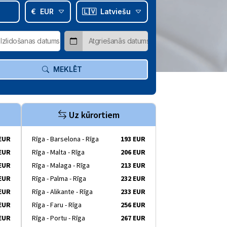
€
EUR
🇱🇻
Latviešu
MEKLĒT
Uz kūrortiem
 EUR
Rīga - Barselona - Rīga
193 EUR
 EUR
Rīga - Malta - Rīga
206 EUR
 EUR
Rīga - Malaga - Rīga
213 EUR
 EUR
Rīga - Palma - Rīga
232 EUR
 EUR
Rīga - Alikante - Rīga
233 EUR
 EUR
Rīga - Faru - Rīga
256 EUR
 EUR
Rīga - Portu - Rīga
267 EUR