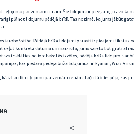
audīt ceļojumu par zemām cenām. Šie lidojumi ir pieejami, jo avioko
varīgi plānot lidojumu pēdējā brīdī. Tas nozīmē, ka jums jābūt gatav
ma.
vēles ierobežotība. Pēdējā brīža lidojumi parasti ir pieejami tikai
jat ceļot konkrētā datumā un maršrutā, jums varētu būt grūti atrast
tavs izvēlēties no ierobežotās izvēles, pēdēja brīža lidojumi var bū
ānijas, kas piedāvā pēdēja brīža lidojumus, ir Ryanair, Wizz Air un
ds, kā izbaudīt ceļojumu par zemām cenām, taču tā ir iespēja, kas p