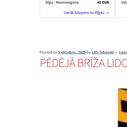
Rīga - Memmingene
63 EUR
Viļ
Vairāk lidojumu no Rīgas →
Posted on
5 oktobris, 2025
by
Lēti lidojumi
—
Lea
PĒDĒJĀ BRĪŽA LID