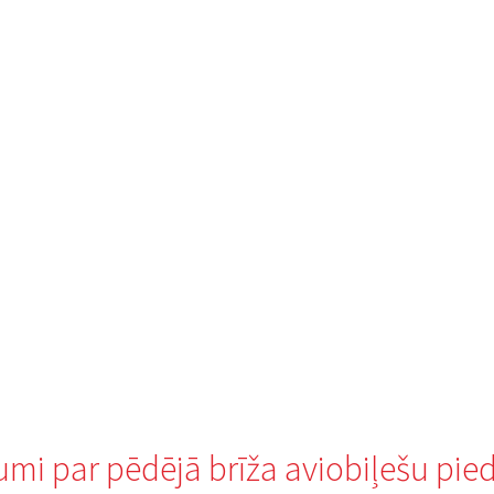
jumi par pēdējā brīža aviobiļešu pi