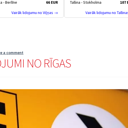
ņa - Berlīne
66 EUR
Tallina - Stokholma
107
Vairāk lidojumu no Viļņas →
Vairāk lidojumu no Tallin
ve a comment
OJUMI NO RĪGAS