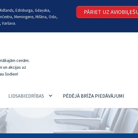
t Midlands, Edinburga, Gdaņska,
PĀRIET UZ AVIOBIĻE
nčestra, Memingene, Milāna, Oslo,
, Varšava.
zemākajām cenām.
i un akcijas uz
au šodien!
LIDSABIEDRĪBAS
PĒDĒJĀ BRĪŽA PIEDĀVĀJUMI
MI UN ATBILDES
LĒTI LIDOJUMI, REZERVĒŠANA