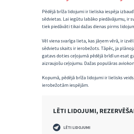
Pēdējā brīža lidojumi ir lieliska iespēja izb
sēdvietas. Lai iegūtu labāko piedāvājumu, ir s
tiek piedāvāti tikai dažas dienas pirms lidoju
Vēl viena svarīga lieta, kas jāņem vērā, ir iz
sēdvietu skaits ir ierobežots. Tāpēc, ja plāno
gatavs doties ceļojumā pēdējā brīdī un esat ga
aizraujošu ceļojumu. Dažas populāras aviokomp
Kopumā, pēdējā brīža lidojumi ir lielisks vei
ierobežotām iespējām.