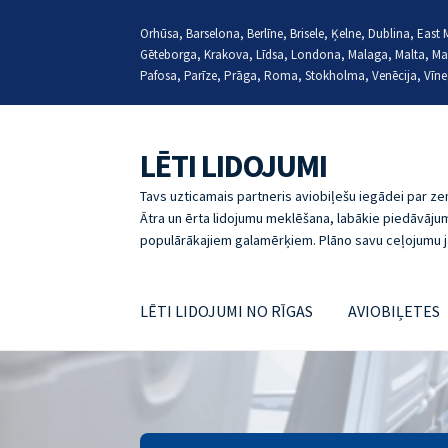
Orhūsa, Barselona, Berlīne, Brisele, Ķelne, Dublina, Eas
Gēteborga, Krakova, Līdsa, Londona, Malaga, Malta, Ma
Pafosa, Parīze, Prāga, Roma, Stokholma, Venēcija, Vīne
LĒTI LIDOJUMI
Skip
Skip
to
to
Tavs uzticamais partneris aviobiļešu iegādei par 
navigation
content
Ātra un ērta lidojumu meklēšana, labākie piedāvājum
populārākajiem galamērķiem. Plāno savu ceļojumu j
LĒTI LIDOJUMI NO RĪGAS
AVIOBIĻETES
Sākumlapa
ABOUT
LĒTI LIDOJUMI, JAUTĀJU