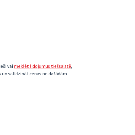
ieši vai
meklēt lidojumus tiešsaistē
,
us un salīdzināt cenas no dažādām