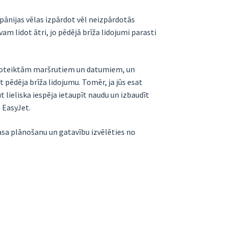
mpānijas vēlas izpārdot vēl neizpārdotās
am lidot ātri, jo pēdējā brīža lidojumi parasti
 uz noteiktām maršrutiem un datumiem, un
 pēdēja brīža lidojumu. Tomēr, ja jūs esat
t lieliska iespēja ietaupīt naudu un izbaudīt
 EasyJet.
rasa plānošanu un gatavību izvēlēties no