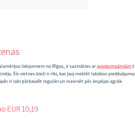
cenas
alamērķus lidojumiem no Rīgas, ir sazināties ar
aviokompānijām
t
nēju. Šīs vietnes bieži ir rīki, kas ļauj meklēt labākos piedāvājum
ēc ir labi pārbaudīt regulāri un rezervēt pēc iespējas agrāk.
no EUR 10,19