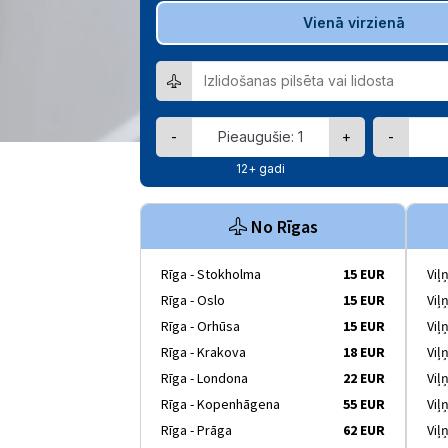
Vienā virzienā
-
+
-
12+ gadi
No Rīgas
Rīga - Stokholma
15 EUR
Viļ
Rīga - Oslo
15 EUR
Viļ
Rīga - Orhūsa
15 EUR
Viļ
Rīga - Krakova
18 EUR
Viļ
Rīga - Londona
22 EUR
Viļ
Rīga - Kopenhāgena
55 EUR
Viļ
Rīga - Prāga
62 EUR
Viļ