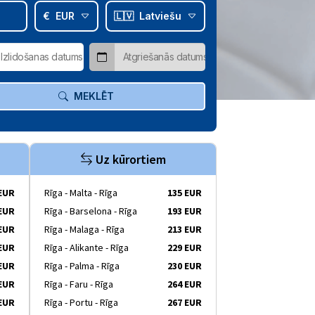
€
EUR
🇱🇻
Latviešu
MEKLĒT
Uz kūrortiem
 EUR
Rīga - Malta - Rīga
135 EUR
 EUR
Rīga - Barselona - Rīga
193 EUR
 EUR
Rīga - Malaga - Rīga
213 EUR
 EUR
Rīga - Alikante - Rīga
229 EUR
 EUR
Rīga - Palma - Rīga
230 EUR
 EUR
Rīga - Faru - Rīga
264 EUR
 EUR
Rīga - Portu - Rīga
267 EUR