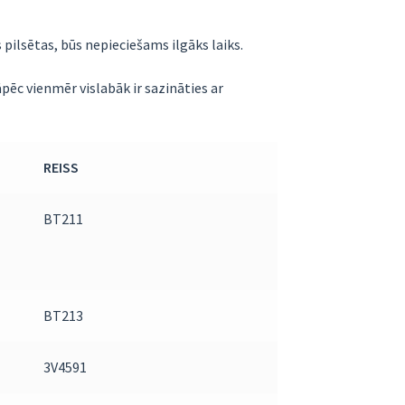
s pilsētas, būs nepieciešams ilgāks laiks.
āpēc vienmēr vislabāk ir sazināties ar
REISS
BT211
BT213
3V4591