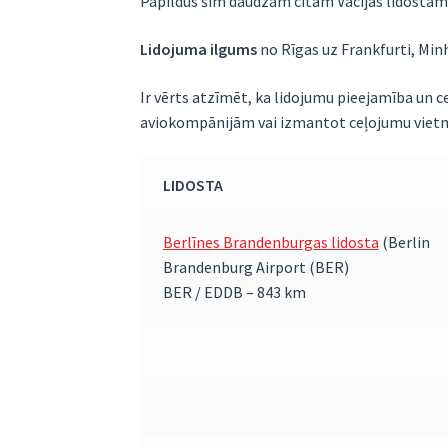
Papildus šīm daudzām citām Vācijas lidostām 
Lidojuma ilgums
no Rīgas uz Frankfurti, Minhe
Ir vērts atzīmēt, ka lidojumu pieejamība un ce
aviokompānijām vai izmantot ceļojumu vietni
LIDOSTA
Berlīnes Brandenburgas lidosta
(Berlin
Brandenburg Airport (BER)
BER / EDDB – 843 km