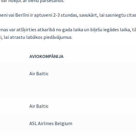
var nokļūt ar vienu pārsēšanos.
ni vai Berlīni ir aptuveni 2-3 stundas, savukārt, lai sasniegtu cita
nas var atšķirties atkarībā no gada laika un biļešu iegādes laika, t
, lai atrastu labākos piedāvājumus.
AVIOKOMPĀNIJA
Air Baltic
Air Baltic
ASL Airlines Belgium