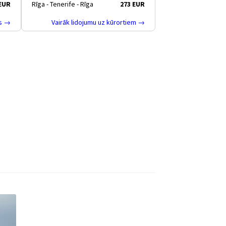
 EUR
Rīga - Tenerife - Rīga
273 EUR
as →
Vairāk lidojumu uz kūrortiem →