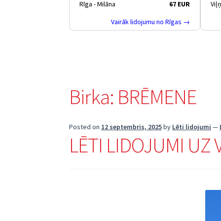
Rīga - Milāna
67 EUR
Viļ
Vairāk lidojumu no Rīgas →
Birka:
BRĒMENE
Posted on
12 septembris, 2025
by
Lēti lidojumi
—
LĒTI LIDOJUMI UZ 