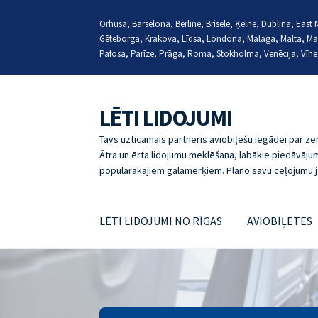
Orhūsa, Barselona, Berlīne, Brisele, Ķelne, Dublina, Eas
Gēteborga, Krakova, Līdsa, Londona, Malaga, Malta, Ma
Pafosa, Parīze, Prāga, Roma, Stokholma, Venēcija, Vīne
LĒTI LIDOJUMI
Skip
Skip
to
to
Tavs uzticamais partneris aviobiļešu iegādei par 
navigation
content
Ātra un ērta lidojumu meklēšana, labākie piedāvājum
populārākajiem galamērķiem. Plāno savu ceļojumu j
LĒTI LIDOJUMI NO RĪGAS
AVIOBIĻETES
Sākumlapa
ABOUT
LĒTI LIDOJUMI, JAUTĀJU