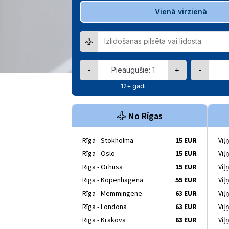
Vienā virzienā
-
+
-
12+ gadi
No Rīgas
Rīga - Stokholma
15 EUR
Viļ
Rīga - Oslo
15 EUR
Viļ
Rīga - Orhūsa
15 EUR
Viļ
Rīga - Kopenhāgena
55 EUR
Viļ
Rīga - Memmingene
63 EUR
Viļ
Rīga - Londona
63 EUR
Viļ
Rīga - Krakova
63 EUR
Viļ