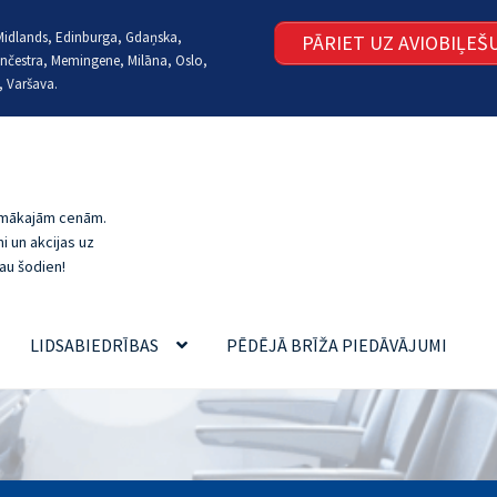
t Midlands, Edinburga, Gdaņska,
PĀRIET UZ AVIOBIĻE
nčestra, Memingene, Milāna, Oslo,
, Varšava.
zemākajām cenām.
i un akcijas uz
au šodien!
LIDSABIEDRĪBAS
PĒDĒJĀ BRĪŽA PIEDĀVĀJUMI
MI UN ATBILDES
LĒTI LIDOJUMI, REZERVĒŠANA