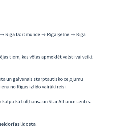
ne → Rīga Dortmunde → Rīga Ķelne → Rīga
jas tiem, kas vēlas apmeklēt valsti vai veikt
osta un galvenais starptautisko ceļojumu
nu no Rīgas izlido vairāki reisi.
n kalpo kā Lufthansa un Star Alliance centrs.
seldorfas lidosta
.