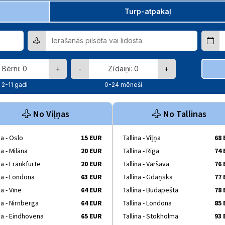
Turp-atpakaļ
+
-
+
2-11 gadi
0-24 mēneši
No Viļņas
No Tallinas
ņa - Oslo
15 EUR
Tallina - Viļņa
68
ņa - Milāna
20 EUR
Tallina - Rīga
74
ņa - Frankfurte
20 EUR
Tallina - Varšava
76
ņa - Londona
63 EUR
Tallina - Gdaņska
77
ņa - Vīne
64 EUR
Tallina - Budapešta
78
ņa - Nirnberga
64 EUR
Tallina - Londona
85
ņa - Eindhovena
65 EUR
Tallina - Stokholma
93