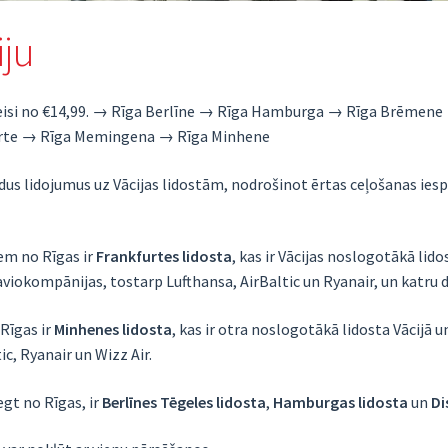
iju
ie reisi no €14,99. → Rīga Berlīne → Rīga Hamburga → Rīga Brēme
arte → Rīga Memingena → Rīga Minhene
dus lidojumus uz Vācijas lidostām, nodrošinot ērtas ceļošanas iespē
em no Rīgas ir
Frankfurtes lidosta
, kas ir Vācijas noslogotākā lid
viokompānijas, tostarp Lufthansa, AirBaltic un Ryanair, un katru die
Rīgas ir
Minhenes lidosta
, kas ir otra noslogotākā lidosta Vācijā u
ic, Ryanair un Wizz Air.
egt no Rīgas, ir
Berlīnes Tēgeles lidosta
,
Hamburgas lidosta
un
Di