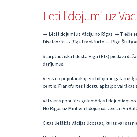
Lēti lidojumi uz Vāc
→ Lēti lidojumi uz Vāciju no Rīgas. → Tieš
Diseldorfa → Rīga Frankfurte → Rīga Štutg
Starptautiskā lidosta Rīga (RIX) piedāvā dažā
darījumus.
Viens no populārākajiem lidojumu galamērķi
centrs. Frankfurtes lidostu apkalpo vairākas a
Vēl viens populārs galamērķis lidojumiem no 
No Rīgas uz Minheni lidojumus veic arī AirBalt
Citas lielākās Vācijas lidostas, kuras var sasni