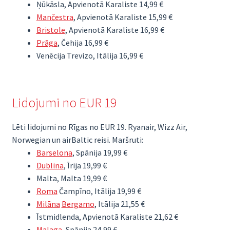
Ņūkāsla, Apvienotā Karaliste 14,99 €
Mančestra
, Apvienotā Karaliste 15,99 €
Bristole
, Apvienotā Karaliste 16,99 €
Prāga
, Čehija 16,99 €
Venēcija Trevizo, Itālija 16,99 €
Lidojumi no EUR 19
Lēti lidojumi no Rīgas no EUR 19. Ryanair, Wizz Air,
Norwegian un airBaltic reisi. Maršruti:
Barselona
, Spānija 19,99 €
Dublina
, Īrija 19,99 €
Malta, Malta 19,99 €
Roma
Čampīno, Itālija 19,99 €
Milāna
Bergamo
, Itālija 21,55 €
Īstmidlenda, Apvienotā Karaliste 21,62 €
Malaga
, Spānija 24,99 €