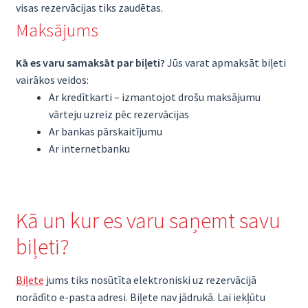
visas rezervācijas tiks zaudētas.
Maksājums
Kā es varu samaksāt par biļeti?
Jūs varat apmaksāt biļeti
vairākos veidos:
Ar kredītkarti – izmantojot drošu maksājumu
vārteju uzreiz pēc rezervācijas
Ar bankas pārskaitījumu
Ar internetbanku
Kā un kur es varu saņemt savu
biļeti?
Biļete
jums tiks nosūtīta elektroniski uz rezervācijā
norādīto e-pasta adresi. Biļete nav jādrukā. Lai iekļūtu