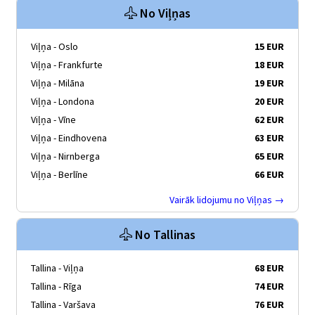
No Viļņas
Viļņa - Oslo
15 EUR
Viļņa - Frankfurte
18 EUR
Viļņa - Milāna
19 EUR
Viļņa - Londona
20 EUR
Viļņa - Vīne
62 EUR
Viļņa - Eindhovena
63 EUR
Viļņa - Nirnberga
65 EUR
Viļņa - Berlīne
66 EUR
Vairāk lidojumu no Viļņas →
No Tallinas
Tallina - Viļņa
68 EUR
Tallina - Rīga
74 EUR
Tallina - Varšava
76 EUR