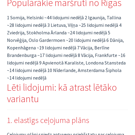
Populārākie maršruti no Rīgas
1 Somija, Helsinki ~44 lidojumi nedēļā 2 Igaunija, Tallina
~28 lidojumi nedēļā 3 Lietuva, Viļņa ~25 lidojumi nedēļā 4
Zviedrija, Stokholma Ārlanda ~24 lidojumi nedēļā 5
Norvēģija, Oslo Gardermoen ~20 lidojumi nedēļā 6 Dānija,
Kopenhāgena ~19 lidojumi nedēļā 7 Vācija, Berlīne
Brandenburga ~17 lidojumi nedēļā 8 Vācija, Frankfurte ~16
lidojumi nedēļā 9 Apvienotā Karaliste, Londona Stansteda
~14 lidojumi nedēļā 10 Nīderlande, Amsterdama Šiphola
~14 lidojumi nedēļā
Lēti lidojumi: kā atrast lētāko
variantu
1. elastīgs ceļojuma plāns
Ceļojumu plāni sniedz aptuvenu priekšstatu par ceļojuma