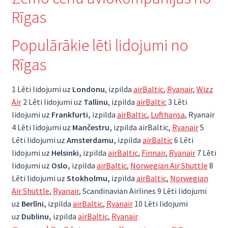
Rīgas
Populārākie lēti lidojumi no
Rīgas
1 Lēti lidojumi uz
Londonu
, izpilda
airBaltic
,
Ryanair
,
Wizz
Air
2 Lēti lidojumi uz
Tallinu
, izpilda
airBaltic
3 Lēti
lidojumi uz
Frankfurti,
izpilda
airBaltic
,
Lufthansa
, Ryanair
4 Lēti lidojumi uz
Mančestru,
izpilda airBaltic,
Ryanair
5
Lēti lidojumi uz
Amsterdamu,
izpilda
airBaltic
6 Lēti
lidojumi uz
Helsinki,
izpilda
airBaltic
,
Finnair
,
Ryanair
7 Lēti
lidojumi uz
Oslo,
izpilda
airBaltic
,
Norwegian Air Shuttle
8
Lēti lidojumi uz
Stokholmu,
izpilda
airBaltic
,
Norwegian
Air Shuttle
,
Ryanair
, Scandinavian Airlines 9 Lēti lidojumi
uz
Berlīni,
izpilda
airBaltic
,
Ryanair
10 Lēti lidojumi
uz
Dublinu,
izpilda
airBaltic
,
Ryanair