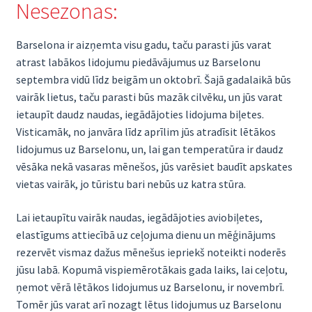
Nesezonas:
Barselona ir aizņemta visu gadu, taču parasti jūs varat
atrast labākos lidojumu piedāvājumus uz Barselonu
septembra vidū līdz beigām un oktobrī. Šajā gadalaikā būs
vairāk lietus, taču parasti būs mazāk cilvēku, un jūs varat
ietaupīt daudz naudas, iegādājoties lidojuma biļetes.
Visticamāk, no janvāra līdz aprīlim jūs atradīsit lētākos
lidojumus uz Barselonu, un, lai gan temperatūra ir daudz
vēsāka nekā vasaras mēnešos, jūs varēsiet baudīt apskates
vietas vairāk, jo tūristu bari nebūs uz katra stūra.
Lai ietaupītu vairāk naudas, iegādājoties aviobiļetes,
elastīgums attiecībā uz ceļojuma dienu un mēģinājums
rezervēt vismaz dažus mēnešus iepriekš noteikti noderēs
jūsu labā. Kopumā vispiemērotākais gada laiks, lai ceļotu,
ņemot vērā lētākos lidojumus uz Barselonu, ir novembrī.
Tomēr jūs varat arī nozagt lētus lidojumus uz Barselonu