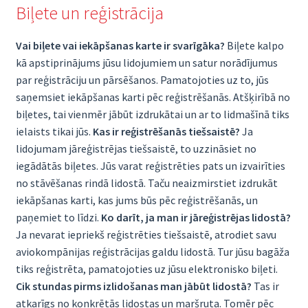
Biļete un reģistrācija
Vai biļete vai iekāpšanas karte ir svarīgāka?
Biļete kalpo
kā apstiprinājums jūsu lidojumiem un satur norādījumus
par reģistrāciju un pārsēšanos. Pamatojoties uz to, jūs
saņemsiet iekāpšanas karti pēc reģistrēšanās. Atšķirībā no
biļetes, tai vienmēr jābūt izdrukātai un ar to lidmašīnā tiks
ielaists tikai jūs.
Kas ir reģistrēšanās tiešsaistē?
Ja
lidojumam jāreģistrējas tiešsaistē, to uzzināsiet no
iegādātās biļetes. Jūs varat reģistrēties pats un izvairīties
no stāvēšanas rindā lidostā. Taču neaizmirstiet izdrukāt
iekāpšanas karti, kas jums būs pēc reģistrēšanās, un
paņemiet to līdzi.
Ko darīt, ja man ir jāreģistrējas lidostā?
Ja nevarat iepriekš reģistrēties tiešsaistē, atrodiet savu
aviokompānijas reģistrācijas galdu lidostā. Tur jūsu bagāža
tiks reģistrēta, pamatojoties uz jūsu elektronisko biļeti.
Cik stundas pirms izlidošanas man jābūt lidostā?
Tas ir
atkarīgs no konkrētās lidostas un maršruta. Tomēr pēc