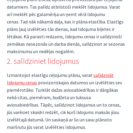
datumiem. Tas palīdz atbilstoši meklēt lidojumus. Varat
arī meklēt pēc galamērķa un ņemt vērā lidojumu
cenas. Tad nāk nākamā daļa, kas ir plāna elastība. Elastīgs
plāns ļauj izvēlēties tās dienas, kad lidojuma biļetes ir
lētākas. Kā parasti redzams, lidojumu cenas ir salīdzinoši
zemākas nesezonās un darba dienās, salīdzinot ar sezonas
maksimumu un nedēļas nogalēm.
2. salīdziniet lidojumus
Izmantojot elastīgu ceļojumu plānu, varat
salīdzināt
lidojumu cenas
provizoriskajos datumos un izvēlēties sev
piemērotāko. Turklāt dažas aviosabiedrības ir dārgākas
nekā citas, piemēram, budžeta un luksusa
aviosabiedrības. Tāpēc, salīdzinot lidojumus un to cenas,
jūs varēsiet skaidri redzēt, cik kurš lidojums maksās jūsu
izvēlētajā datumā. Un saskaņā ar šo un savu plānoto
maršrutu jūs varat izvēlēties lidojumus.