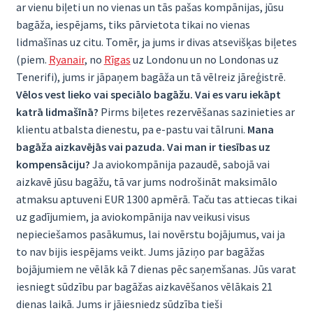
ar vienu biļeti un no vienas un tās pašas kompānijas, jūsu
bagāža, iespējams, tiks pārvietota tikai no vienas
lidmašīnas uz citu. Tomēr, ja jums ir divas atsevišķas biļetes
(piem.
Ryanair
, no
Rīgas
uz Londonu un no Londonas uz
Tenerifi), jums ir jāpaņem bagāža un tā vēlreiz jāreģistrē.
Vēlos vest lieko vai speciālo bagāžu. Vai es varu iekāpt
katrā lidmašīnā?
Pirms biļetes rezervēšanas sazinieties ar
klientu atbalsta dienestu, pa e-pastu vai tālruni.
Mana
bagāža aizkavējās vai pazuda. Vai man ir tiesības uz
kompensāciju?
Ja aviokompānija pazaudē, sabojā vai
aizkavē jūsu bagāžu, tā var jums nodrošināt maksimālo
atmaksu aptuveni EUR 1300 apmērā. Taču tas attiecas tikai
uz gadījumiem, ja aviokompānija nav veikusi visus
nepieciešamos pasākumus, lai novērstu bojājumus, vai ja
to nav bijis iespējams veikt. Jums jāziņo par bagāžas
bojājumiem ne vēlāk kā 7 dienas pēc saņemšanas. Jūs varat
iesniegt sūdzību par bagāžas aizkavēšanos vēlākais 21
dienas laikā. Jums ir jāiesniedz sūdzība tieši