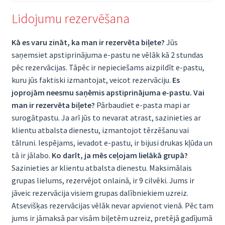
Lidojumu rezervēšana
Kā es varu zināt, ka man ir rezervēta biļete?
Jūs
saņemsiet apstiprinājuma e-pastu ne vēlāk kā 2 stundas
pēc rezervācijas. Tāpēc ir nepieciešams aizpildīt e-pastu,
kuru jūs faktiski izmantojat, veicot rezervāciju.
Es
joprojām neesmu saņēmis apstiprinājuma e-pastu. Vai
man ir rezervēta biļete?
Pārbaudiet e-pasta mapi ar
surogātpastu. Ja arī jūs to nevarat atrast, sazinieties ar
klientu atbalsta dienestu, izmantojot tērzēšanu vai
tālruni. Iespējams, ievadot e-pastu, ir bijusi drukas kļūda un
tā ir jālabo.
Ko darīt, ja mēs ceļojam lielākā grupā?
Sazinieties ar klientu atbalsta dienestu. Maksimālais
grupas lielums, rezervējot onlainā, ir 9 cilvēki. Jums ir
jāveic rezervācija visiem grupas dalībniekiem uzreiz.
Atsevišķas rezervācijas vēlāk nevar apvienot vienā. Pēc tam
jums ir jāmaksā par visām biļetēm uzreiz, pretējā gadījumā