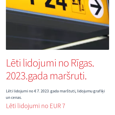
Lēti lidojumi no Rīgas.
2023.gada maršruti.
Lēti lidojumi no € 7. 2023. gada marštuti, lidojumu grafiķi
un cenas.
Lēti lidojumi no EUR 7