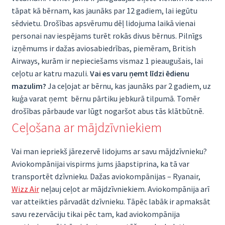
tāpat kā bērnam, kas jaunāks par 12 gadiem, lai iegūtu
sēdvietu. Drošības apsvērumu dēļ lidojuma laikā vienai
personai nav iespējams turēt rokās divus bērnus. Pilnīgs
izņēmums ir dažas aviosabiedrības, piemēram, British
Airways, kurām ir nepieciešams vismaz 1 pieaugušais, lai
ceļotu ar katru mazuli.
Vai es varu ņemt līdzi ēdienu
mazulim?
Ja ceļojat ar bērnu, kas jaunāks par 2 gadiem, uz
kuģa varat ņemt bērnu pārtiku jebkurā tilpumā. Tomēr
drošības pārbaude var lūgt nogaršot abus tās klātbūtnē.
Ceļošana ar mājdzīvniekiem
Vai man iepriekš jārezervē lidojums ar savu mājdzīvnieku?
Aviokompānijai vispirms jums jāapstiprina, ka tā var
transportēt dzīvnieku. Dažas aviokompānijas – Ryanair,
Wizz Air
neļauj ceļot ar mājdzīvniekiem. Aviokompānija arī
var atteikties pārvadāt dzīvnieku. Tāpēc labāk ir apmaksāt
savu rezervāciju tikai pēc tam, kad aviokompānija