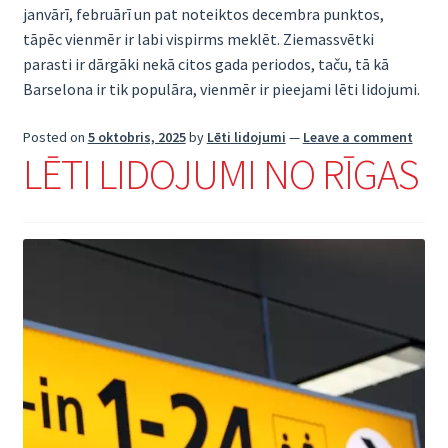
janvārī, februārī un pat noteiktos decembra punktos,
tāpēc vienmēr ir labi vispirms meklēt. Ziemassvētki
parasti ir dārgāki nekā citos gada periodos, taču, tā kā
Barselona ir tik populāra, vienmēr ir pieejami lēti lidojumi.
Posted on
5 oktobris, 2025
by
Lēti lidojumi
—
Leave a comment
LĒTI LIDOJUMI NO RĪGAS