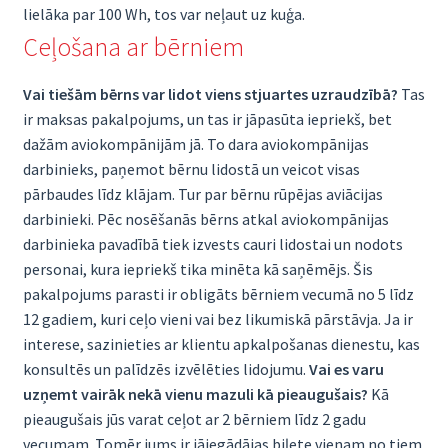
lielāka par 100 Wh, tos var neļaut uz kuģa.
Ceļošana ar bērniem
Vai tiešām bērns var lidot viens stjuartes uzraudzībā?
Tas
ir maksas pakalpojums, un tas ir jāpasūta iepriekš, bet
dažām aviokompānijām jā. To dara aviokompānijas
darbinieks, paņemot bērnu lidostā un veicot visas
pārbaudes līdz klājam. Tur par bērnu rūpējas aviācijas
darbinieki. Pēc nosēšanās bērns atkal aviokompānijas
darbinieka pavadībā tiek izvests cauri lidostai un nodots
personai, kura iepriekš tika minēta kā saņēmējs. Šis
pakalpojums parasti ir obligāts bērniem vecumā no 5 līdz
12 gadiem, kuri ceļo vieni vai bez likumiskā pārstāvja. Ja ir
interese, sazinieties ar klientu apkalpošanas dienestu, kas
konsultēs un palīdzēs izvēlēties lidojumu.
Vai es varu
uzņemt vairāk nekā vienu mazuli kā pieaugušais?
Kā
pieaugušais jūs varat ceļot ar 2 bērniem līdz 2 gadu
vecumam. Tomēr jums ir jāiegādājas biļete vienam no tiem