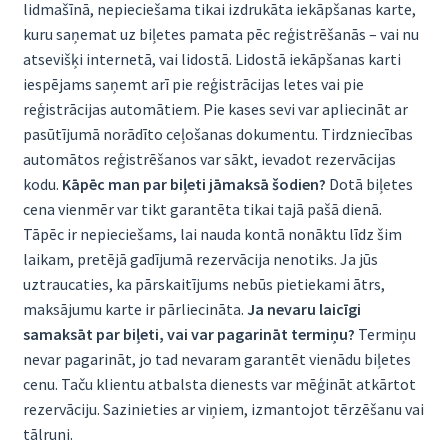
lidmašīnā, nepieciešama tikai izdrukāta iekāpšanas karte,
kuru saņemat uz biļetes pamata pēc reģistrēšanās – vai nu
atsevišķi internetā, vai lidostā. Lidostā iekāpšanas karti
iespējams saņemt arī pie reģistrācijas letes vai pie
reģistrācijas automātiem. Pie kases sevi var apliecināt ar
pasūtījumā norādīto ceļošanas dokumentu. Tirdzniecības
automātos reģistrēšanos var sākt, ievadot rezervācijas
kodu.
Kāpēc man par biļeti jāmaksā šodien?
Dotā biļetes
cena vienmēr var tikt garantēta tikai tajā pašā dienā.
Tāpēc ir nepieciešams, lai nauda kontā nonāktu līdz šim
laikam, pretējā gadījumā rezervācija nenotiks. Ja jūs
uztraucaties, ka pārskaitījums nebūs pietiekami ātrs,
maksājumu karte ir pārliecināta.
Ja nevaru laicīgi
samaksāt par biļeti, vai var pagarināt termiņu?
Termiņu
nevar pagarināt, jo tad nevaram garantēt vienādu biļetes
cenu. Taču klientu atbalsta dienests var mēģināt atkārtot
rezervāciju. Sazinieties ar viņiem, izmantojot tērzēšanu vai
tālruni.