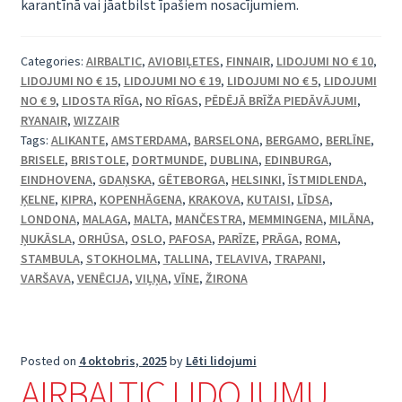
karantīnā vai jāatbilst īpašiem nosacījumiem.
Categories:
AIRBALTIC
,
AVIOBIĻETES
,
FINNAIR
,
LIDOJUMI NO € 10
,
LIDOJUMI NO € 15
,
LIDOJUMI NO € 19
,
LIDOJUMI NO € 5
,
LIDOJUMI
NO € 9
,
LIDOSTA RĪGA
,
NO RĪGAS
,
PĒDĒJĀ BRĪŽA PIEDĀVĀJUMI
,
RYANAIR
,
WIZZAIR
Tags:
ALIKANTE
,
AMSTERDAMA
,
BARSELONA
,
BERGAMO
,
BERLĪNE
,
BRISELE
,
BRISTOLE
,
DORTMUNDE
,
DUBLINA
,
EDINBURGA
,
EINDHOVENA
,
GDAŅSKA
,
GĒTEBORGA
,
HELSINKI
,
ĪSTMIDLENDA
,
ĶELNE
,
KIPRA
,
KOPENHĀGENA
,
KRAKOVA
,
KUTAISI
,
LĪDSA
,
LONDONA
,
MALAGA
,
MALTA
,
MANČESTRA
,
MEMMINGENA
,
MILĀNA
,
ŅUKĀSLA
,
ORHŪSA
,
OSLO
,
PAFOSA
,
PARĪZE
,
PRĀGA
,
ROMA
,
STAMBULA
,
STOKHOLMA
,
TALLINA
,
TELAVIVA
,
TRAPANI
,
VARŠAVA
,
VENĒCIJA
,
VIĻŅA
,
VĪNE
,
ŽIRONA
Posted on
4 oktobris, 2025
by
Lēti lidojumi
AIRBALTIC LIDOJUMU