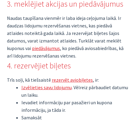
3. meklējiet akcijas un piedāvājumus
Naudas taupīšana vienmēr ir laba ideja ceļojuma laikā. Ir
daudzas lidojumu rezervēšanas vietnes, kas piedāvā
atlaides noteiktā gada laikā. Ja rezervējat biļetes šajos
datumos, varat izmantot atlaides. Turklāt varat meklēt
kuponus vai
piedāvājumus
, ko piedāvā aviosabiedrības, kā
arī lidojumu rezervēšanas vietnes.
4. rezervējiet biļetes
Trīs soļi, kā tiešsaistē
rezervēt aviobiļetes
, ir:
Izvēlieties savu lidojumu
. Vēlreiz pārbaudiet datumu
un laiku.
Ievadiet informāciju par pasažieri un kupona
informāciju, ja tāda ir.
Samaksāt