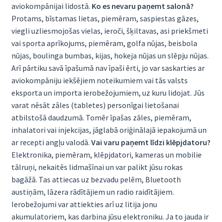
aviokompānijai lidostā.
Ko es nevaru paņemt salonā?
Protams, bīstamas lietas, piemēram, saspiestas gāzes,
viegli uzliesmojošas vielas, ieroči, šķiltavas, asi priekšmeti
vai sporta aprīkojums, piemēram, golfa nūjas, beisbola
nūjas, boulinga bumbas, kijas, hokeja nūjas un slēpju nūjas.
Arī pārtiku savā īpašumā nav īpaši ērti, jo var saskarties ar
aviokompāniju iekšējiem noteikumiem vai tās valsts
eksporta un importa ierobežojumiem, uz kuru lidojat. Jūs
varat nēsāt zāles (tabletes) personīgai lietošanai
atbilstošā daudzumā. Tomēr īpašas zāles, piemēram,
inhalatori vai injekcijas, jāglabā oriģinālajā iepakojumā un
ar recepti angļu valodā.
Vai varu paņemt līdzi klēpjdatoru?
Elektronika, piemēram, klēpjdatori, kameras un mobilie
tālruņi, nekaitēs lidmašīnai un var palikt jūsu rokas
bagāžā. Tas attiecas uz bezvadu pelēm, Bluetooth
austiņām, lāzera rādītājiem un radio raidītājiem.
Ierobežojumi var attiekties arī uz litija jonu
akumulatoriem, kas darbina jūsu elektroniku. Ja to jauda ir