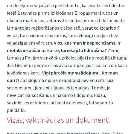
noklusējuma vajadzētu pietikt ar to, ka ierodaties lidostas
ieejā 2 stundas pirms izlidošanas Eiropas maršrutos un
okeāna maršrutos, vēlams 3 stundas pirms izlidošanas. Ja
izmantojat reģistrēšanos tiešsaistē, varat to izdarīt arī
vēlāk, taču vienmēr jau laikus, lai savlaicīgi nokļūtu līdz
vajadzīgajiem vārtiem.
Viss, kas man ir nepieciešams, ir
mobilā iekāpšanas karte, lai iekāptu lidmašīnā?
Zemo
izmaksu līnijām vienkārši uzrādiet biļeti no mobilā tālruņa.
Jūs tiksiet uzņemts citās aviokompānijās tikai ar izdrukātu
iekāpšanas karti.
Viņi pārcēla manu lidojumu. Ko man
darīt?
Ja lidojuma maiņa neapdraud nevienu citu jūsu
savienojumu, jums būs jāpacieš izmaiņas. Tomēr, ja
neveicat pārsūtīšanu un nākamo lidojumu, lūdzu,
sazinieties ar klientu atbalsta dienestu, lai saņemtu
palīdzību.
Vīzas, vakcinācijas un dokumenti