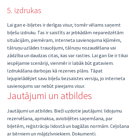
5. izdrukas
Lai gan e-biļetes ir derīgas visur, tomēr vēlams saņemt
biļešu izdruku. Tas ir saistīts ar jebkādām neparedzētām
situācijām, piemēram, interneta savienojuma kļūmēm,
tālruņu uzlādes traucējumi, tālruņu nozaudēšana vai
zādzība un daudzas citas, kas var rasties. Lai gan šie ir tikai
iespējamie scenāriji, vienmēr ir labāk būt gataviem.
Izdrukāšana darbojas kā rezerves plāns. Tāpat
lejupielādējiet savu biļešu bezsaistes versiju, jo interneta
savienojums var nebūt pieejams visur.
Jautājumi un atbildes
Jautājumi un atbildes. Bieži uzdotie jautājumi: lidojumu
rezervēšana, apmaksa, aviobiļētes saņemšana, par
biļetēm, reģistrāciju lidostā un bagāžas normām. Ceļošana
ar bērniem un mājdzīvniekiem. Dokumenti.