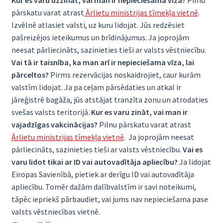
Kur es varu uzzināt, vai man ir nepieciešama vīza?
Pilnu
pārskatu varat atrast
Ārlietu ministrijas tīmekļa vietnē
.
Izvēlnē atlasiet valsti, uz kuru lidojat. Jūs redzēsiet
pašreizējos ieteikumus un brīdinājumus. Ja joprojām
neesat pārliecināts, sazinieties tieši ar valsts vēstniecību.
Vai tā ir taisnība, ka man arī ir nepieciešama vīza, lai
pārceltos?
Pirms rezervācijas noskaidrojiet, caur kurām
valstīm lidojat. Ja pa ceļam pārsēdaties un atkal ir
jāreģistrē bagāža, jūs atstājat tranzīta zonu un atrodaties
svešas valsts teritorijā.
Kur es varu zināt, vai man ir
vajadzīgas vakcinācijas?
Pilnu pārskatu varat atrast
Ārlietu ministrijas tīmekļa vietnē
. Ja joprojām neesat
pārliecināts, sazinieties tieši ar valsts vēstniecību.
Vai es
varu lidot tikai ar ID vai autovadītāja apliecību?
Ja lidojat
Eiropas Savienībā, pietiek ar derīgu ID vai autovadītāja
apliecību. Tomēr dažām dalībvalstīm ir savi noteikumi,
tāpēc iepriekš pārbaudiet, vai jums nav nepieciešama pase
valsts vēstniecības vietnē.