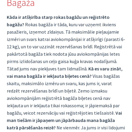
Bagāža
Kāda ir atšķirība starp rokas bagāžu un reģistrēto
bagāžu?
Rokas bagāža ir tāda, kuru var uzņemt ikviens
pasažieris, izņemot zīdaiņus. Tā maksimālie pieļaujamie
izmēri un svars katrai aviokompānijai ir atšķirīgi (parasti 6-
12 kg), un to var uzzināt rezervēšanas brīdī. Reģistrētā vai
pakārtotā bagāža tiek nodota jūsu aviokompānijas letes
pirms izlidošanas un ceļo gaisa kuģa kravas nodalījumā.
Tātad jums nav piekļuves tam lidmašīnā.
Kā es varu zināt,
vai mana bagāža ir iekļauta biļetes cenā?
Visas bagāžas
skaitu, maksimālo izmēru un svaru, kas jums ir, varat
redzēt rezervēšanas brīdī un biļetē. Zemo izmaksu
aviokompānijām reģistrētā bagāža biļetes cenā nav
iekļauta un ir iekļauta tikai rokassoma; ir jāpiemaksā par
bagāžu, veicot rezervāciju vai reģistrējoties tiešsaistē.
Vai
man tiešām ir jāpaņem un jāpārbauda mana bagāža
katrā pārsēšanās reizē?
Ne vienmēr. Ja jums ir visi lidojumi