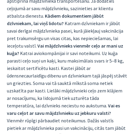
apstiprina mājdzīvnieka transportēšanu. Ja dodaties
ceļojumā ar savu mājdzīvnieku, sazinieties ar klientu
atbalsta dienestu.
Kādiem dokumentiem jābūt
dzīvniekam, lai viņš lidotu?
Katram dzīvniekam ir jābūt
savai derīgai mājdzīvnieka pasei, kurā jāiekļauj vakcinācija
pret trakumsērgu un visas citas, kas nepieciešamas, lai
ieceļotu valstī.
Vai mājdzīvnieks vienmēr ceļo ar mani uz
kuģa?
Katrai aviokompānijai ir savi noteikumi. Uz kuģa
parasti ceļo suņi un kaķi, kuru maksimālais svars ir 5–8 kg,
ieskaitot sertificētu kasti. Kastei jābūt ar
ūdensnecaurlaidīgu dibenu un dzīvniekam tajā jāspēj stāvēt
un griezties. Soma vai tā sauktā mīkstā soma netiek
uzskatīta par kasti. Lielāki mājdzīvnieki ceļo zem klājiem
ar nosacījumu, ka lidojumā tiek uzturēta tāda
temperatūra, lai dzīvnieks neciestu no aukstuma.
Vai es
varu ceļot ar savu mājdzīvnieku uz jebkuru valsti?
Vienmēr rūpīgi pārbaudiet noteikumus. Dažās valstīs
pietiek ar mājdzīvnieka pasi un vakcināciju, citās tam jābūt