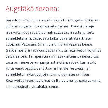
Augstākā sezona:
Barselona ir Spānijas populārākais tūristu galamērķis, un
jūlijs un augusts ir ceļotāju pīķa mēneši. Daudzi vietējie
iedzīvotāji dodas uz pludmali augustā un atstāj pilsētu
apmeklētājiem, tāpēc šajā laikā jūs varat atrast lētu
lidojumu. Pavasaris (maijs un jūnijs) un vasaras beigas
(septembris) ir labākais gada laiks, lai rezervētu lidojumus
uz Barselonu. Temperatūra ir mazāk intensīva nekā citos
vasaras mēnešos, un jūnijā notiek fantastiski karnevāli,
kurus varat baudīt. Sant Joan ir lielisks festivāls, lai
apmeklētu nakts uguņošanu un pludmales svinības.
Rezervējiet lētos lidojumus uz Barselonu jau gada sākumā,
lai nodrošinātu vislabākās cenas.