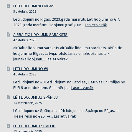
PĒD
LĒTI LIDOJUMI NO RĪGAS
BRĪ
5 oktobris, 2025
LID
NO
Lēti lidojumi no Rīgas. 2023.gada maršruti. Lēti lidojumi no € 7.
RĪG
:
2023. gada marštuti, lidojumu grafiķi un...
Lasiet vairāk
LĒTI
AIRBALTIC LIDOJUMU SARAKSTS
LIDOJUMI
4 oktobris, 2025
NO
RĪGAS
airBaltic lidojumu saraksts airBaltic lidojumu saraksts. airBaltic
lidojumi no Rīgas, Latvija. Ielidošanas un izlidošanas laiki,
:
jaunākā lidojumu...
Lasiet vairāk
AIRBALTIC
LĒTI LIDOJUMI NO €9
LIDOJUMU
4 oktobris, 2025
SARAKSTS
Lēti lidojumi no €9 Lēti lidojumi no Latvijas, Lietuvas un Polijas no
:
EUR 9 ar nodokļiem. Galamērķi,...
Lasiet vairāk
LĒTI
LĒTI LIDOJUMI UZ SPĀNIJU
LIDOJUMI
13 septembris, 2025
NO
€9
Lēti lidojumi uz Spāniju → Lēti lidojumi uz Spāniju no Rīgas. →
:
Tiešie reisi no €26. →...
Lasiet vairāk
LĒTI
LĒTI LIDOJUMI UZ ITĀLIJU
LIDOJUMI
13 septembris, 2025