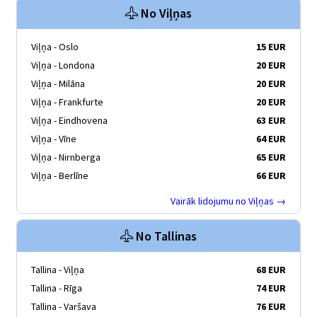
No Viļņas
Viļņa - Oslo
15 EUR
Viļņa - Londona
20 EUR
Viļņa - Milāna
20 EUR
Viļņa - Frankfurte
20 EUR
Viļņa - Eindhovena
63 EUR
Viļņa - Vīne
64 EUR
Viļņa - Nirnberga
65 EUR
Viļņa - Berlīne
66 EUR
Vairāk lidojumu no Viļņas →
No Tallinas
Tallina - Viļņa
68 EUR
Tallina - Rīga
74 EUR
Tallina - Varšava
76 EUR