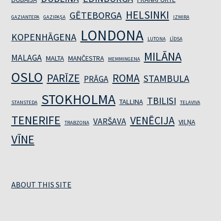
HELSINKI
GĒTEBORGA
GAZIANTEPA
GAZIPAŞA
IZMIRA
LONDONA
KOPENHĀGENA
LUTONA
LĪDSA
MILĀNA
MALAGA
MALTA
MANČESTRA
MEMMINGENA
OSLO
PARĪZE
ROMA
STAMBULA
PRĀGA
STOKHOLMA
TBILISI
TALLINA
STANSTEDA
TELAVIVA
TENERIFE
VENĒCIJA
VARŠAVA
VIĻŅA
TRABZONA
VĪNE
ABOUT THIS SITE