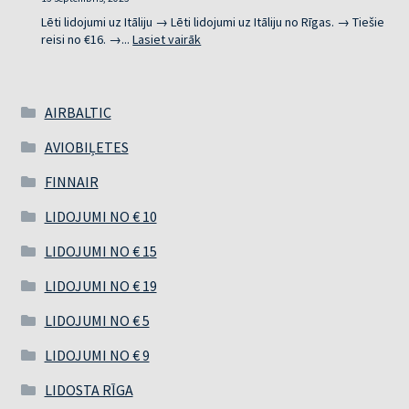
UZ
SPĀNIJU
Lēti lidojumi uz Itāliju → Lēti lidojumi uz Itāliju no Rīgas. → Tiešie
:
reisi no €16. →...
Lasiet vairāk
LĒTI
LIDOJUMI
UZ
ITĀLIJU
AIRBALTIC
AVIOBIĻETES
FINNAIR
LIDOJUMI NO € 10
LIDOJUMI NO € 15
LIDOJUMI NO € 19
LIDOJUMI NO € 5
LIDOJUMI NO € 9
LIDOSTA RĪGA