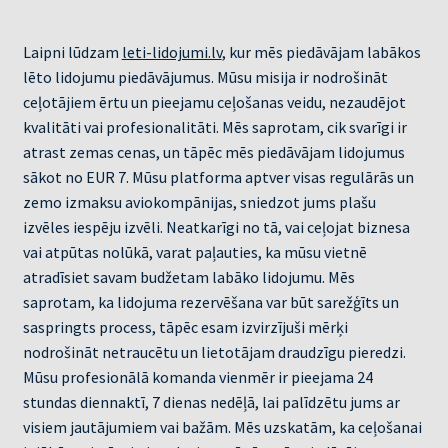
Laipni lūdzam
leti-lidojumi.lv
, kur mēs piedāvājam labākos
lēto lidojumu piedāvājumus. Mūsu misija ir nodrošināt
ceļotājiem ērtu un pieejamu ceļošanas veidu, nezaudējot
kvalitāti vai profesionalitāti. Mēs saprotam, cik svarīgi ir
atrast zemas cenas, un tāpēc mēs piedāvājam lidojumus
sākot no EUR 7. Mūsu platforma aptver visas regulārās un
zemo izmaksu aviokompānijas, sniedzot jums plašu
izvēles iespēju izvēli. Neatkarīgi no tā, vai ceļojat biznesa
vai atpūtas nolūkā, varat paļauties, ka mūsu vietnē
atradīsiet savam budžetam labāko lidojumu. Mēs
saprotam, ka lidojuma rezervēšana var būt sarežģīts un
saspringts process, tāpēc esam izvirzījuši mērķi
nodrošināt netraucētu un lietotājam draudzīgu pieredzi.
Mūsu profesionālā komanda vienmēr ir pieejama 24
stundas diennaktī, 7 dienas nedēļā, lai palīdzētu jums ar
visiem jautājumiem vai bažām. Mēs uzskatām, ka ceļošanai