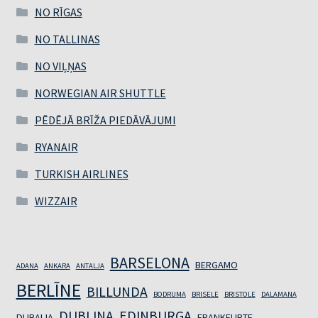
NO RĪGAS
NO TALLINAS
NO VIĻŅAS
NORWEGIAN AIR SHUTTLE
PĒDĒJĀ BRĪŽA PIEDĀVĀJUMI
RYANAIR
TURKISH AIRLINES
WIZZAIR
BARSELONA
BERGAMO
ADANA
ANKARA
ANTALJA
BERLĪNE
BILLUNDA
BODRUMA
BRISELE
BRISTOLE
DALAMANA
DUBLINA
EDINBURGA
DUBAIJA
FRANKFURTE