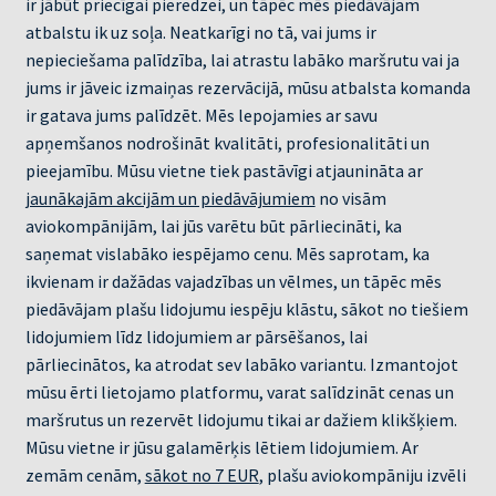
ir jābūt priecīgai pieredzei, un tāpēc mēs piedāvājam
atbalstu ik uz soļa. Neatkarīgi no tā, vai jums ir
nepieciešama palīdzība, lai atrastu labāko maršrutu vai ja
jums ir jāveic izmaiņas rezervācijā, mūsu atbalsta komanda
ir gatava jums palīdzēt. Mēs lepojamies ar savu
apņemšanos nodrošināt kvalitāti, profesionalitāti un
pieejamību. Mūsu vietne tiek pastāvīgi atjaunināta ar
jaunākajām akcijām un piedāvājumiem
no visām
aviokompānijām, lai jūs varētu būt pārliecināti, ka
saņemat vislabāko iespējamo cenu. Mēs saprotam, ka
ikvienam ir dažādas vajadzības un vēlmes, un tāpēc mēs
piedāvājam plašu lidojumu iespēju klāstu, sākot no tiešiem
lidojumiem līdz lidojumiem ar pārsēšanos, lai
pārliecinātos, ka atrodat sev labāko variantu. Izmantojot
mūsu ērti lietojamo platformu, varat salīdzināt cenas un
maršrutus un rezervēt lidojumu tikai ar dažiem klikšķiem.
Mūsu vietne ir jūsu galamērķis lētiem lidojumiem. Ar
zemām cenām,
sākot no 7 EUR
, plašu aviokompāniju izvēli