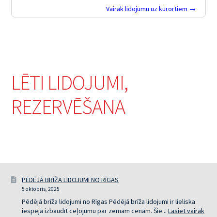
Vairāk lidojumu uz kūrortiem →
LĒTI LIDOJUMI,
REZERVĒŠANA
PĒDĒJĀ BRĪŽA LIDOJUMI NO RĪGAS
5 oktobris, 2025
Pēdējā brīža lidojumi no Rīgas Pēdējā brīža lidojumi ir lieliska
:
iespēja izbaudīt ceļojumu par zemām cenām. Šie...
Lasiet vairāk