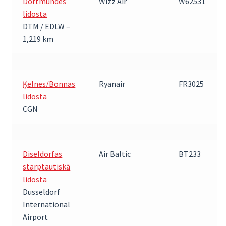
Dortmundes
Wizz Air
W62531
lidosta
DTM / EDLW –
1,219 km
Ķelnes/Bonnas
Ryanair
FR3025
lidosta
CGN
Diseldorfas
Air Baltic
BT233
starptautiskā
lidosta
Dusseldorf
International
Airport