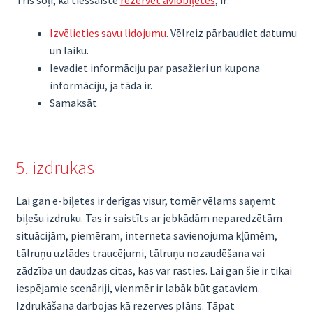
Izvēlieties savu lidojumu
. Vēlreiz pārbaudiet datumu
un laiku.
Ievadiet informāciju par pasažieri un kupona
informāciju, ja tāda ir.
Samaksāt
5. izdrukas
Lai gan e-biļetes ir derīgas visur, tomēr vēlams saņemt
biļešu izdruku. Tas ir saistīts ar jebkādām neparedzētām
situācijām, piemēram, interneta savienojuma kļūmēm,
tālruņu uzlādes traucējumi, tālruņu nozaudēšana vai
zādzība un daudzas citas, kas var rasties. Lai gan šie ir tikai
iespējamie scenāriji, vienmēr ir labāk būt gataviem.
Izdrukāšana darbojas kā rezerves plāns. Tāpat