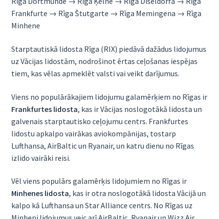
Rīga Dortmunde → Rīga Ķelne → Rīga Diseldorfa → Rīga
Frankfurte → Rīga Štutgarte → Rīga Memingena → Rīga
Minhene
Starptautiskā lidosta Rīga (RIX) piedāvā dažādus lidojumus
uz Vācijas lidostām, nodrošinot ērtas ceļošanas iespējas
tiem, kas vēlas apmeklēt valsti vai veikt darījumus.
Viens no populārākajiem lidojumu galamērķiem no Rīgas ir
Frankfurtes lidosta
, kas ir Vācijas noslogotākā lidosta un
galvenais starptautisko ceļojumu centrs. Frankfurtes
lidostu apkalpo vairākas aviokompānijas, tostarp
Lufthansa, AirBaltic un Ryanair, un katru dienu no Rīgas
izlido vairāki reisi.
Vēl viens populārs galamērķis lidojumiem no Rīgas ir
Minhenes lidosta
, kas ir otra noslogotākā lidosta Vācijā un
kalpo kā Lufthansa un Star Alliance centrs. No Rīgas uz
Minheni lidojumus veic arī AirBaltic, Ryanair un Wizz Air.