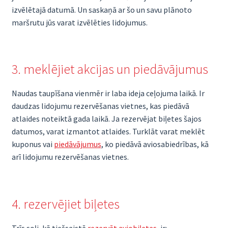
izvēlētajā datumā. Un saskaņā ar šo un savu plānoto
maršrutu jūs varat izvēlēties lidojumus.
3. meklējiet akcijas un piedāvājumus
Naudas taupīšana vienmēr ir laba ideja ceļojuma laikā. Ir
daudzas lidojumu rezervēšanas vietnes, kas piedāvā
atlaides noteiktā gada laikā. Ja rezervējat biļetes šajos
datumos, varat izmantot atlaides. Turklāt varat meklēt
kuponus vai
piedāvājumus
, ko piedāvā aviosabiedrības, kā
arī lidojumu rezervēšanas vietnes.
4. rezervējiet biļetes
Trīs soļi, kā tiešsaistē
rezervēt aviobiļetes
, ir: