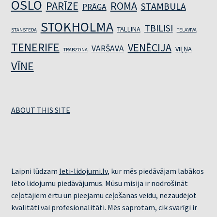
OSLO
PARĪZE
ROMA
STAMBULA
PRĀGA
STOKHOLMA
TBILISI
TALLINA
STANSTEDA
TELAVIVA
TENERIFE
VENĒCIJA
VARŠAVA
VIĻŅA
TRABZONA
VĪNE
ABOUT THIS SITE
Laipni lūdzam
leti-lidojumi.lv
, kur mēs piedāvājam labākos
lēto lidojumu piedāvājumus. Mūsu misija ir nodrošināt
ceļotājiem ērtu un pieejamu ceļošanas veidu, nezaudējot
kvalitāti vai profesionalitāti. Mēs saprotam, cik svarīgi ir