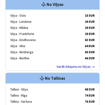
No Viļņas
Viļņa - Oslo
15 EUR
Viļņa - Londona
20 EUR
Viļņa - Milāna
20 EUR
Viļņa - Frankfurte
20 EUR
Viļņa - Eindhovena
63 EUR
Viļņa - Vīne
64 EUR
Viļņa - Nirnberga
65 EUR
Viļņa - Berlīne
66 EUR
Vairāk lidojumu no Viļņas →
No Tallinas
Tallina - Viļņa
68 EUR
Tallina - Rīga
74 EUR
Tallina - Varšava
76 EUR