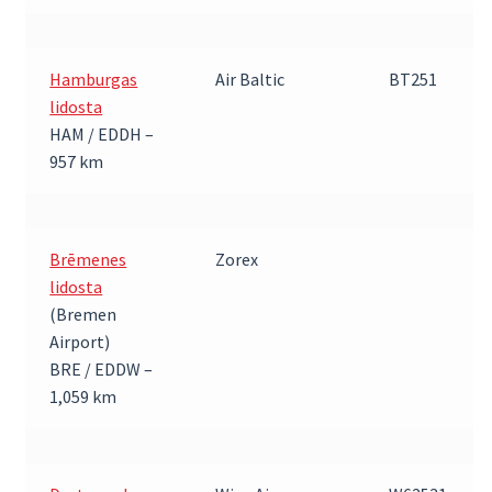
Hamburgas
Air Baltic
BT251
lidosta
HAM / EDDH –
957 km
Brēmenes
Zorex
lidosta
(Bremen
Airport)
BRE / EDDW –
1,059 km