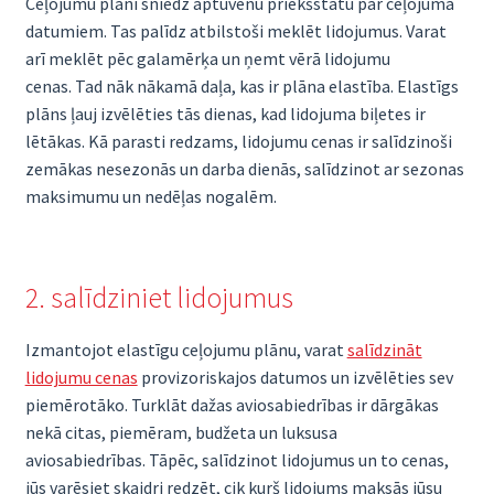
Ceļojumu plāni sniedz aptuvenu priekšstatu par ceļojuma
datumiem. Tas palīdz atbilstoši meklēt lidojumus. Varat
arī meklēt pēc galamērķa un ņemt vērā lidojumu
cenas. Tad nāk nākamā daļa, kas ir plāna elastība. Elastīgs
plāns ļauj izvēlēties tās dienas, kad lidojuma biļetes ir
lētākas. Kā parasti redzams, lidojumu cenas ir salīdzinoši
zemākas nesezonās un darba dienās, salīdzinot ar sezonas
maksimumu un nedēļas nogalēm.
2. salīdziniet lidojumus
Izmantojot elastīgu ceļojumu plānu, varat
salīdzināt
lidojumu cenas
provizoriskajos datumos un izvēlēties sev
piemērotāko. Turklāt dažas aviosabiedrības ir dārgākas
nekā citas, piemēram, budžeta un luksusa
aviosabiedrības. Tāpēc, salīdzinot lidojumus un to cenas,
jūs varēsiet skaidri redzēt, cik kurš lidojums maksās jūsu