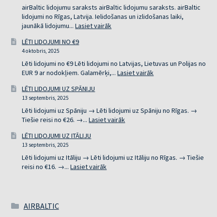
RĪGAS
airBaltic lidojumu saraksts airBaltic lidojumu saraksts. airBaltic
lidojumi no Rīgas, Latvija. Ielidošanas un izlidošanas laiki,
:
jaunākā lidojumu...
Lasiet vairāk
AIRBALTIC
LĒTI LIDOJUMI NO €9
LIDOJUMU
4 oktobris, 2025
SARAKSTS
Lēti lidojumi no €9 Lēti lidojumi no Latvijas, Lietuvas un Polijas no
:
EUR 9 ar nodokļiem. Galamērķi,...
Lasiet vairāk
LĒTI
LĒTI LIDOJUMI UZ SPĀNIJU
LIDOJUMI
13 septembris, 2025
NO
€9
Lēti lidojumi uz Spāniju → Lēti lidojumi uz Spāniju no Rīgas. →
:
Tiešie reisi no €26. →...
Lasiet vairāk
LĒTI
LĒTI LIDOJUMI UZ ITĀLIJU
LIDOJUMI
13 septembris, 2025
UZ
SPĀNIJU
Lēti lidojumi uz Itāliju → Lēti lidojumi uz Itāliju no Rīgas. → Tiešie
:
reisi no €16. →...
Lasiet vairāk
LĒTI
LIDOJUMI
UZ
ITĀLIJU
AIRBALTIC