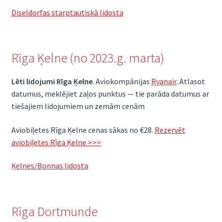
Diseldorfas starptautiskā lidosta
Rīga Ķelne (no 2023.g. marta)
Lēti lidojumi Rīga Ķelne
. Aviokompānijas
Ryanair
. Atlasot
datumus, meklējiet zaļos punktus — tie parāda datumus ar
tiešajiem lidojumiem un zemām cenām
Aviobiļetes Rīga Ķelne cenas sākas no €28.
Rezervēt
aviobiļetes Rīga Ķelne >>>
Ķelnes/Bonnas lidosta
Rīga Dortmunde