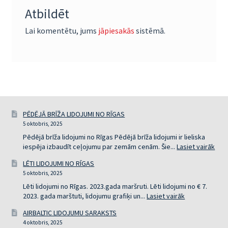
Atbildēt
Lai komentētu, jums
jāpiesakās
sistēmā.
PĒDĒJĀ BRĪŽA LIDOJUMI NO RĪGAS
5 oktobris, 2025
Pēdējā brīža lidojumi no Rīgas Pēdējā brīža lidojumi ir lieliska
:
iespēja izbaudīt ceļojumu par zemām cenām. Šie...
Lasiet vairāk
PĒD
LĒTI LIDOJUMI NO RĪGAS
BRĪ
5 oktobris, 2025
LID
NO
Lēti lidojumi no Rīgas. 2023.gada maršruti. Lēti lidojumi no € 7.
RĪG
:
2023. gada marštuti, lidojumu grafiķi un...
Lasiet vairāk
LĒTI
AIRBALTIC LIDOJUMU SARAKSTS
LIDOJUMI
4 oktobris, 2025
NO