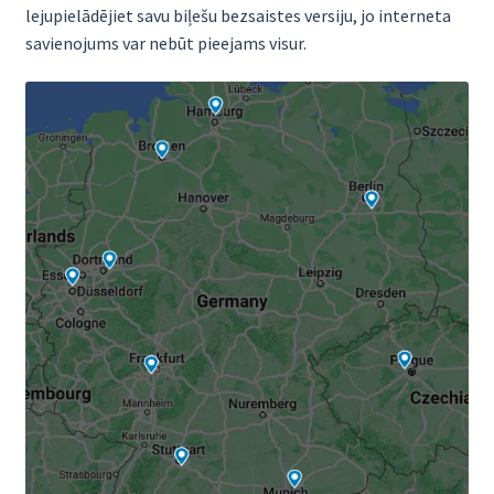
lejupielādējiet savu biļešu bezsaistes versiju, jo interneta
savienojums var nebūt pieejams visur.