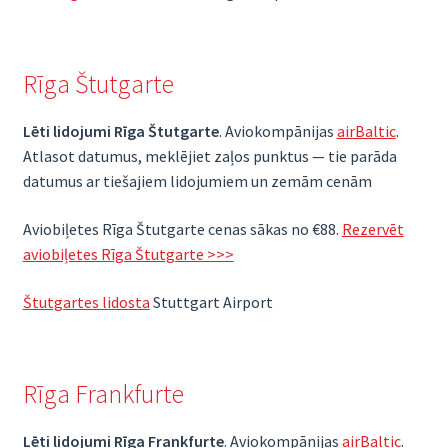
Rīga Štutgarte
Lēti lidojumi Rīga Štutgarte
. Aviokompānijas
airBaltic
.
Atlasot datumus, meklējiet zaļos punktus — tie parāda
datumus ar tiešajiem lidojumiem un zemām cenām
Aviobiļetes Rīga Štutgarte cenas sākas no €88.
Rezervēt
aviobiļetes Rīga Štutgarte >>>
Štutgartes lidosta
Stuttgart Airport
Rīga Frankfurte
Lēti lidojumi Rīga Frankfurte
. Aviokompānijas
airBaltic
.