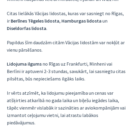
Citas lielākās Vācijas lidostas, kuras var sasniegt no Rīgas,
ir
Berlīnes Tēgeles lidosta
,
Hamburgas lidosta
un
Diseldorfas lidosta
.
Papildus šīm daudzām citām Vācijas lidostām var nokļūt ar
vienu pārsēšanos.
Lidojuma ilgums
no Rīgas uz Frankfurti, Minheni vai
Berlīni ir aptuveni 2-3 stundas, savukārt, lai sasniegtu citas
pilsētas, būs nepieciešams ilgāks laiks.
Ir vērts atzīmēt, ka lidojumu pieejamība un cenas var
atšķirties atkarībā no gada laika un biļešu iegādes laika,
tāpēc vienmēr vislabāk ir sazināties ar aviokompānijām vai
izmantot ceļojumu vietni, lai atrastu labākos
piedāvājumus.