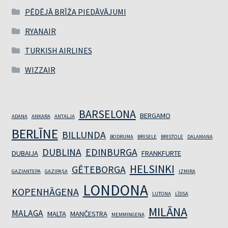
PĒDĒJĀ BRĪŽA PIEDĀVĀJUMI
RYANAIR
TURKISH AIRLINES
WIZZAIR
BARSELONA
BERGAMO
ADANA
ANKARA
ANTALJA
BERLĪNE
BILLUNDA
BODRUMA
BRISELE
BRISTOLE
DALAMANA
DUBLINA
EDINBURGA
DUBAIJA
FRANKFURTE
HELSINKI
GĒTEBORGA
GAZIANTEPA
GAZIPAŞA
IZMIRA
LONDONA
KOPENHĀGENA
LUTONA
LĪDSA
MILĀNA
MALAGA
MALTA
MANČESTRA
MEMMINGENA