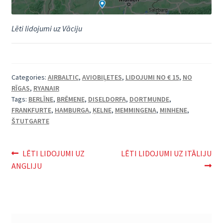
Lēti lidojumi uz Vāciju
Categories:
AIRBALTIC
,
AVIOBIĻETES
,
LIDOJUMI NO € 15
,
NO
RĪGAS
,
RYANAIR
Tags:
BERLĪNE
,
BRĒMENE
,
DISELDORFA
,
DORTMUNDE
,
FRANKFURTE
,
HAMBURGA
,
ĶELNE
,
MEMMINGENA
,
MINHENE
,
ŠTUTGARTE
Ziņu
Previous
Next
LĒTI LIDOJUMI UZ
LĒTI LIDOJUMI UZ ITĀLIJU
post:
post:
ANGLIJU
izvēlne