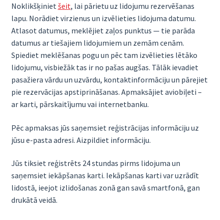
Noklikšķiniet
šeit
, lai pārietu uz lidojumu rezervēšanas
lapu. Norādiet virzienus un izvēlieties lidojuma datumu.
Atlasot datumus, meklējiet zaļos punktus — tie parāda
datumus ar tiešajiem lidojumiem un zemām cenām.
Spiediet meklēšanas pogu un pēc tam izvēlieties lētāko
lidojumu, visbiežāk tas ir no pašas augšas. Tālāk ievadiet
pasažiera vārdu un uzvārdu, kontaktinformāciju un pārejiet
pie rezervācijas apstiprināšanas. Apmaksājiet aviobiļeti –
ar karti, pārskaitījumu vai internetbanku.
Pēc apmaksas jūs saņemsiet reģistrācijas informāciju uz
jūsu e-pasta adresi. Aizpildiet informāciju.
Jūs tiksiet reģistrēts 24 stundas pirms lidojuma un
saņemsiet iekāpšanas karti. Iekāpšanas karti var uzrādīt
lidostā, ieejot izlidošanas zonā gan savā smartfonā, gan
drukātā veidā.