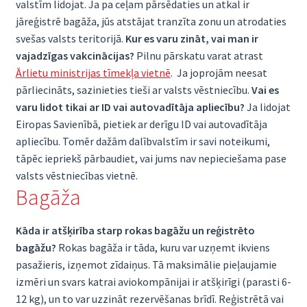
valstīm lidojat. Ja pa ceļam pārsēdaties un atkal ir
jāreģistrē bagāža, jūs atstājat tranzīta zonu un atrodaties
svešas valsts teritorijā.
Kur es varu zināt, vai man ir
vajadzīgas vakcinācijas?
Pilnu pārskatu varat atrast
Ārlietu ministrijas tīmekļa vietnē
. Ja joprojām neesat
pārliecināts, sazinieties tieši ar valsts vēstniecību.
Vai es
varu lidot tikai ar ID vai autovadītāja apliecību?
Ja lidojat
Eiropas Savienībā, pietiek ar derīgu ID vai autovadītāja
apliecību. Tomēr dažām dalībvalstīm ir savi noteikumi,
tāpēc iepriekš pārbaudiet, vai jums nav nepieciešama pase
valsts vēstniecības vietnē.
Bagāža
Kāda ir atšķirība starp rokas bagāžu un reģistrēto
bagāžu?
Rokas bagāža ir tāda, kuru var uzņemt ikviens
pasažieris, izņemot zīdaiņus. Tā maksimālie pieļaujamie
izmēri un svars katrai aviokompānijai ir atšķirīgi (parasti 6-
12 kg), un to var uzzināt rezervēšanas brīdī. Reģistrētā vai