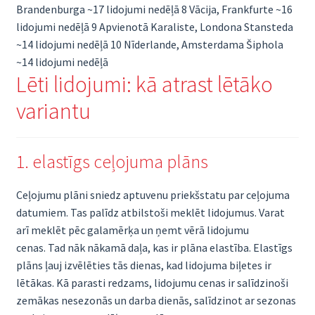
Brandenburga ~17 lidojumi nedēļā 8 Vācija, Frankfurte ~16
lidojumi nedēļā 9 Apvienotā Karaliste, Londona Stansteda
~14 lidojumi nedēļā 10 Nīderlande, Amsterdama Šiphola
~14 lidojumi nedēļā
Lēti lidojumi: kā atrast lētāko
variantu
1. elastīgs ceļojuma plāns
Ceļojumu plāni sniedz aptuvenu priekšstatu par ceļojuma
datumiem. Tas palīdz atbilstoši meklēt lidojumus. Varat
arī meklēt pēc galamērķa un ņemt vērā lidojumu
cenas. Tad nāk nākamā daļa, kas ir plāna elastība. Elastīgs
plāns ļauj izvēlēties tās dienas, kad lidojuma biļetes ir
lētākas. Kā parasti redzams, lidojumu cenas ir salīdzinoši
zemākas nesezonās un darba dienās, salīdzinot ar sezonas