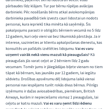
pārbaudes līdz klājam. Tur par bērnu rūpējas aviācijas
darbinieki. Pēc nosēšanās bērns atkal aviokompānijas
darbinieka pavadībā tiek izvests cauri lidostai un nodots
personai, kura iepriekš tika minēta kā saņēmējs. Šis
pakalpojums parasti ir obligāts bērniem vecumā no 5 līdz
12 gadiem, kuri ceļo vieni vai bez likumiskā pārstāvja. Ja ir
interese, sazinieties ar klientu apkalpošanas dienestu, kas
konsultēs un palīdzēs izvēlēties lidojumu.
Vai es varu
uzņemt vairāk nekā vienu mazuli kā pieaugušais?
Kā
pieaugušais jūs varat ceļot ar 2 bērniem līdz 2 gadu
vecumam. Tomēr jums ir jāiegādājas biļete vienam no tiem
tāpat kā bērnam, kas jaunāks par 12 gadiem, lai iegūtu
sēdvietu. Drošības apsvērumu dēļ lidojuma laikā vienai
personai nav iespējams turēt rokās divus bērnus. Pilnīgs
izņēmums ir dažas aviosabiedrības, piemēram, British
Airways, kurām ir nepieciešams vismaz 1 pieaugušais, lai
ceļotu ar katru mazuli.
Vai es varu ņemt līdzi ēdienu