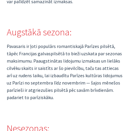
var palīdzēt samazināt izmaksas.
Augstākā sezona:
Pavasaris ir ļoti populārs romantiskajā Parīzes pilsētā,
tāpēc Francijas galvaspilsētā to bieži uzskata par sezonas
maksimumu. Paaugstinātas lidojumu izmaksas un lielāks
cilvēku skaits ir saistīts ar šo pievilcību, taču tas attiecas
arī uz rudens laiku, lai izbaudītu Parīzes kultūras lidojumus
uz Parīzi no septembra līdz novembrim — šajos mēnešos
parīzieši ir atgriezušies pilsētā pēc savām brīvdienām.
padariet to parīziskāku.
Nesezonas: