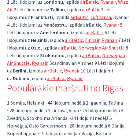
1 Lēti lidojumi uz
Londonu
, izpilda
airBaltic
,
Ryanair
,
Wizz
Air
2 Lēti lidojumi uz
Tallinu
, izpilda
airBaltic
3 Lēti
lidojumi uz
Frankfurti,
izpilda
airBaltic
,
Lufthansa
, Ryanair
4 Lēti lidojumi uz
Mančestru,
izpilda airBaltic,
Ryanair
5
Lēti lidojumi uz
Amsterdamu,
izpilda
airBaltic
6 Lēti
lidojumi uz
Helsinki,
izpilda
airBaltic
,
Finnair
,
Ryanair
7 Lēti
lidojumi uz
Oslo,
izpilda
airBaltic
,
Norwegian Air Shuttle
8
Lēti lidojumi uz
Stokholmu,
izpilda
airBaltic
,
Norwegian
Air Shuttle
,
Ryanair
, Scandinavian Airlines 9 Lēti lidojumi
uz
Berlīni,
izpilda
airBaltic
,
Ryanair
10 Lēti lidojumi
uz
Dublinu,
izpilda
airBaltic
,
Ryanair
Populārākie maršruti no Rīgas
1 Somija, Helsinki ~44 lidojumi nedēļā 2 Igaunija, Tallina
~28 lidojumi nedēļā 3 Lietuva, Viļņa ~25 lidojumi nedēļā 4
Zviedrija, Stokholma Ārlanda ~24 lidojumi nedēļā 5
Norvēģija, Oslo Gardermoen ~20 lidojumi nedēļā 6 Dānija,
Kopenhāgena ~19 lidojumi nedēļā 7 Vācija, Berlīne