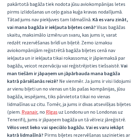
pakārtotā bagāža tiek nodota jūsu aviokompānijas letes
pirms izlidošanas un ceļo gaisa kuģa kravas nodalījumā.
Tātad jums nav piekļuves tam lidmašīnā.
Kā es varu zināt,
vai mana bagāža ir iekļauta biļetes cenā?
Visas bagāžas
skaitu, maksimālo izmēru un svaru, kas jums ir, varat
redzēt rezervēšanas brīdī un biļetē. Zemo izmaksu
aviokompānijām reģistrētā bagāža biļetes cenā nav
iekļauta un ir iekļauta tikai rokassoma; ir jāpiemaksā par
bagāžu, veicot rezervāciju vai reģistrējoties tiešsaistē.
Vai
man tiešām ir jāpaņem un jāpārbauda mana bagāža
katrā pārsēšanās reizē?
Ne vienmēr. Ja jums ir visi lidojumi
ar vienu biļeti un no vienas un tās pašas kompānijas, jūsu
bagāža, iespējams, tiks pārvietota tikai no vienas
lidmašīnas uz citu. Tomēr, ja jums ir divas atsevišķas biļetes
(piem.
Ryanair
, no
Rīgas
uz Londonu un no Londonas uz
Tenerifi), jums ir jāpaņem bagāža un tā vēlreiz jāreģistrē.
Vēlos vest lieko vai speciālo bagāžu. Vai es varu iekāpt
katrā lidmašīnā?
Pirms biļetes rezervēšanas sazinieties ar