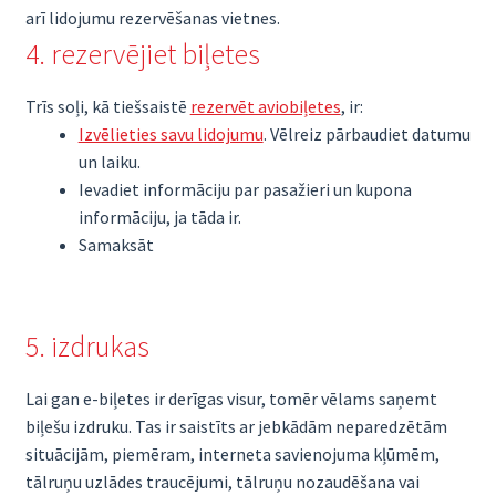
arī lidojumu rezervēšanas vietnes.
4. rezervējiet biļetes
Trīs soļi, kā tiešsaistē
rezervēt aviobiļetes
, ir:
Izvēlieties savu lidojumu
. Vēlreiz pārbaudiet datumu
un laiku.
Ievadiet informāciju par pasažieri un kupona
informāciju, ja tāda ir.
Samaksāt
5. izdrukas
Lai gan e-biļetes ir derīgas visur, tomēr vēlams saņemt
biļešu izdruku. Tas ir saistīts ar jebkādām neparedzētām
situācijām, piemēram, interneta savienojuma kļūmēm,
tālruņu uzlādes traucējumi, tālruņu nozaudēšana vai