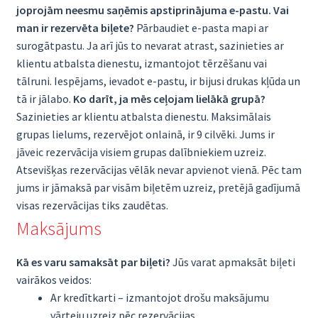
joprojām neesmu saņēmis apstiprinājuma e-pastu. Vai
man ir rezervēta biļete?
Pārbaudiet e-pasta mapi ar
surogātpastu. Ja arī jūs to nevarat atrast, sazinieties ar
klientu atbalsta dienestu, izmantojot tērzēšanu vai
tālruni. Iespējams, ievadot e-pastu, ir bijusi drukas kļūda un
tā ir jālabo.
Ko darīt, ja mēs ceļojam lielākā grupā?
Sazinieties ar klientu atbalsta dienestu. Maksimālais
grupas lielums, rezervējot onlainā, ir 9 cilvēki. Jums ir
jāveic rezervācija visiem grupas dalībniekiem uzreiz.
Atsevišķas rezervācijas vēlāk nevar apvienot vienā. Pēc tam
jums ir jāmaksā par visām biļetēm uzreiz, pretējā gadījumā
visas rezervācijas tiks zaudētas.
Maksājums
Kā es varu samaksāt par biļeti?
Jūs varat apmaksāt biļeti
vairākos veidos:
Ar kredītkarti – izmantojot drošu maksājumu
vārteju uzreiz pēc rezervācijas