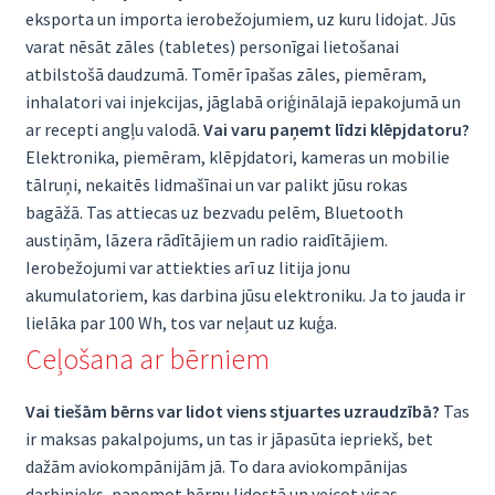
eksporta un importa ierobežojumiem, uz kuru lidojat. Jūs
varat nēsāt zāles (tabletes) personīgai lietošanai
atbilstošā daudzumā. Tomēr īpašas zāles, piemēram,
inhalatori vai injekcijas, jāglabā oriģinālajā iepakojumā un
ar recepti angļu valodā.
Vai varu paņemt līdzi klēpjdatoru?
Elektronika, piemēram, klēpjdatori, kameras un mobilie
tālruņi, nekaitēs lidmašīnai un var palikt jūsu rokas
bagāžā. Tas attiecas uz bezvadu pelēm, Bluetooth
austiņām, lāzera rādītājiem un radio raidītājiem.
Ierobežojumi var attiekties arī uz litija jonu
akumulatoriem, kas darbina jūsu elektroniku. Ja to jauda ir
lielāka par 100 Wh, tos var neļaut uz kuģa.
Ceļošana ar bērniem
Vai tiešām bērns var lidot viens stjuartes uzraudzībā?
Tas
ir maksas pakalpojums, un tas ir jāpasūta iepriekš, bet
dažām aviokompānijām jā. To dara aviokompānijas
darbinieks, paņemot bērnu lidostā un veicot visas