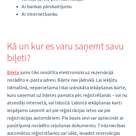
Ar bankas pārskaitījumu
Ar internetbanku
Kā un kur es varu saņemt savu
biļeti?
Biļete
jums tiks nosūtīta elektroniski uz rezervācijā
norādīto e-pasta adresi. Biļete nav jādrukā. Lai iekļūtu
lidmašīnā, nepieciešama tikai izdrukāta iekāpšanas karte,
kuru saņemat uz biļetes pamata pēc reģistrēšanās – vai nu
atsevišķi internetā, vai lidostā. Lidostā iekāpšanas karti
iespējams saņemt arī pie reģistrācijas letes vai pie
reģistrācijas automātiem. Pie kases sevi var apliecināt ar
pasūtījumā norādīto ceļošanas dokumentu. Tirdzniecības
automātos reģistrēšanos var sākt, ievadot rezervācijas