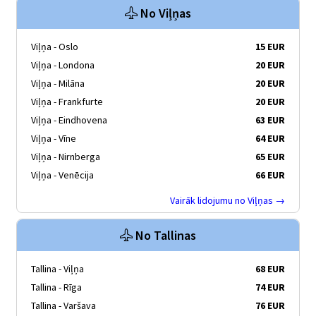
No Viļņas
Viļņa - Oslo
15 EUR
Viļņa - Londona
20 EUR
Viļņa - Milāna
20 EUR
Viļņa - Frankfurte
20 EUR
Viļņa - Eindhovena
63 EUR
Viļņa - Vīne
64 EUR
Viļņa - Nirnberga
65 EUR
Viļņa - Venēcija
66 EUR
Vairāk lidojumu no Viļņas →
No Tallinas
Tallina - Viļņa
68 EUR
Tallina - Rīga
74 EUR
Tallina - Varšava
76 EUR