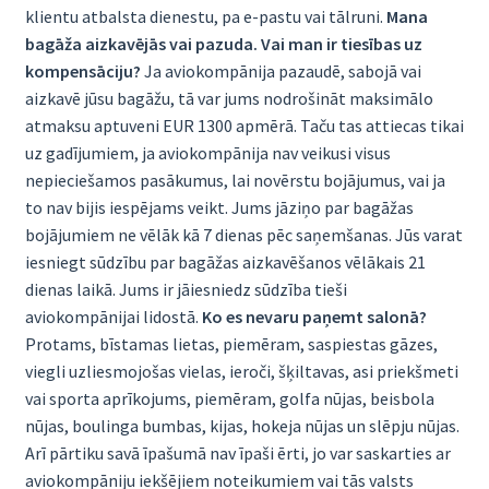
klientu atbalsta dienestu, pa e-pastu vai tālruni.
Mana
bagāža aizkavējās vai pazuda. Vai man ir tiesības uz
kompensāciju?
Ja aviokompānija pazaudē, sabojā vai
aizkavē jūsu bagāžu, tā var jums nodrošināt maksimālo
atmaksu aptuveni EUR 1300 apmērā. Taču tas attiecas tikai
uz gadījumiem, ja aviokompānija nav veikusi visus
nepieciešamos pasākumus, lai novērstu bojājumus, vai ja
to nav bijis iespējams veikt. Jums jāziņo par bagāžas
bojājumiem ne vēlāk kā 7 dienas pēc saņemšanas. Jūs varat
iesniegt sūdzību par bagāžas aizkavēšanos vēlākais 21
dienas laikā. Jums ir jāiesniedz sūdzība tieši
aviokompānijai lidostā.
Ko es nevaru paņemt salonā?
Protams, bīstamas lietas, piemēram, saspiestas gāzes,
viegli uzliesmojošas vielas, ieroči, šķiltavas, asi priekšmeti
vai sporta aprīkojums, piemēram, golfa nūjas, beisbola
nūjas, boulinga bumbas, kijas, hokeja nūjas un slēpju nūjas.
Arī pārtiku savā īpašumā nav īpaši ērti, jo var saskarties ar
aviokompāniju iekšējiem noteikumiem vai tās valsts