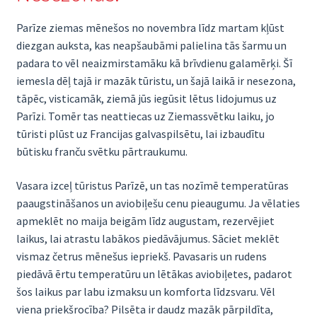
Parīze ziemas mēnešos no novembra līdz martam kļūst
diezgan auksta, kas neapšaubāmi palielina tās šarmu un
padara to vēl neaizmirstamāku kā brīvdienu galamērķi. Šī
iemesla dēļ tajā ir mazāk tūristu, un šajā laikā ir nesezona,
tāpēc, visticamāk, ziemā jūs iegūsit lētus lidojumus uz
Parīzi. Tomēr tas neattiecas uz Ziemassvētku laiku, jo
tūristi plūst uz Francijas galvaspilsētu, lai izbaudītu
būtisku franču svētku pārtraukumu.
Vasara izceļ tūristus Parīzē, un tas nozīmē temperatūras
paaugstināšanos un aviobiļešu cenu pieaugumu. Ja vēlaties
apmeklēt no maija beigām līdz augustam, rezervējiet
laikus, lai atrastu labākos piedāvājumus. Sāciet meklēt
vismaz četrus mēnešus iepriekš. Pavasaris un rudens
piedāvā ērtu temperatūru un lētākas aviobiļetes, padarot
šos laikus par labu izmaksu un komforta līdzsvaru. Vēl
viena priekšrocība? Pilsēta ir daudz mazāk pārpildīta,