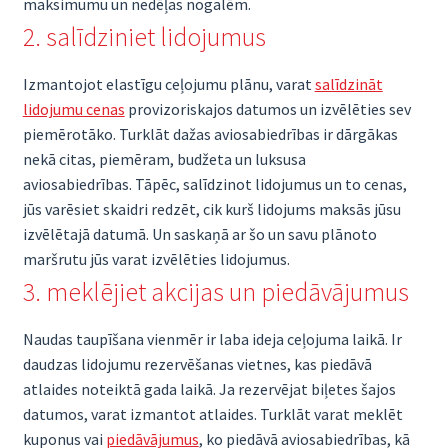
maksimumu un nedēļas nogalēm.
2. salīdziniet lidojumus
Izmantojot elastīgu ceļojumu plānu, varat
salīdzināt
lidojumu cenas
provizoriskajos datumos un izvēlēties sev
piemērotāko. Turklāt dažas aviosabiedrības ir dārgākas
nekā citas, piemēram, budžeta un luksusa
aviosabiedrības. Tāpēc, salīdzinot lidojumus un to cenas,
jūs varēsiet skaidri redzēt, cik kurš lidojums maksās jūsu
izvēlētajā datumā. Un saskaņā ar šo un savu plānoto
maršrutu jūs varat izvēlēties lidojumus.
3. meklējiet akcijas un piedāvājumus
Naudas taupīšana vienmēr ir laba ideja ceļojuma laikā. Ir
daudzas lidojumu rezervēšanas vietnes, kas piedāvā
atlaides noteiktā gada laikā. Ja rezervējat biļetes šajos
datumos, varat izmantot atlaides. Turklāt varat meklēt
kuponus vai
piedāvājumus
, ko piedāvā aviosabiedrības, kā