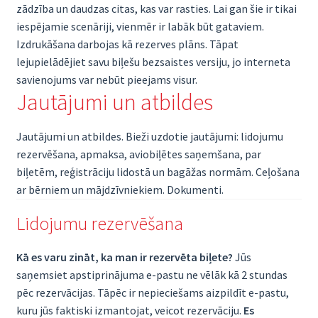
zādzība un daudzas citas, kas var rasties. Lai gan šie ir tikai
iespējamie scenāriji, vienmēr ir labāk būt gataviem.
Izdrukāšana darbojas kā rezerves plāns. Tāpat
lejupielādējiet savu biļešu bezsaistes versiju, jo interneta
savienojums var nebūt pieejams visur.
Jautājumi un atbildes
Jautājumi un atbildes. Bieži uzdotie jautājumi: lidojumu
rezervēšana, apmaksa, aviobiļētes saņemšana, par
biļetēm, reģistrāciju lidostā un bagāžas normām. Ceļošana
ar bērniem un mājdzīvniekiem. Dokumenti.
Lidojumu rezervēšana
Kā es varu zināt, ka man ir rezervēta biļete?
Jūs
saņemsiet apstiprinājuma e-pastu ne vēlāk kā 2 stundas
pēc rezervācijas. Tāpēc ir nepieciešams aizpildīt e-pastu,
kuru jūs faktiski izmantojat, veicot rezervāciju.
Es