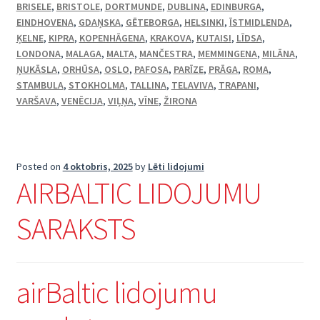
BRISELE
,
BRISTOLE
,
DORTMUNDE
,
DUBLINA
,
EDINBURGA
,
EINDHOVENA
,
GDAŅSKA
,
GĒTEBORGA
,
HELSINKI
,
ĪSTMIDLENDA
,
ĶELNE
,
KIPRA
,
KOPENHĀGENA
,
KRAKOVA
,
KUTAISI
,
LĪDSA
,
LONDONA
,
MALAGA
,
MALTA
,
MANČESTRA
,
MEMMINGENA
,
MILĀNA
,
ŅUKĀSLA
,
ORHŪSA
,
OSLO
,
PAFOSA
,
PARĪZE
,
PRĀGA
,
ROMA
,
STAMBULA
,
STOKHOLMA
,
TALLINA
,
TELAVIVA
,
TRAPANI
,
VARŠAVA
,
VENĒCIJA
,
VIĻŅA
,
VĪNE
,
ŽIRONA
Posted on
4 oktobris, 2025
by
Lēti lidojumi
AIRBALTIC LIDOJUMU
SARAKSTS
airBaltic lidojumu