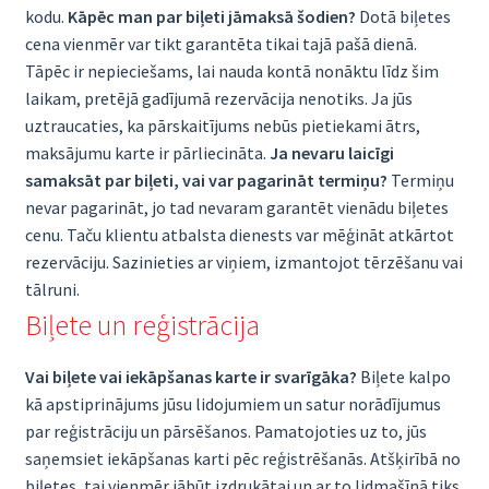
kodu.
Kāpēc man par biļeti jāmaksā šodien?
Dotā biļetes
cena vienmēr var tikt garantēta tikai tajā pašā dienā.
Tāpēc ir nepieciešams, lai nauda kontā nonāktu līdz šim
laikam, pretējā gadījumā rezervācija nenotiks. Ja jūs
uztraucaties, ka pārskaitījums nebūs pietiekami ātrs,
maksājumu karte ir pārliecināta.
Ja nevaru laicīgi
samaksāt par biļeti, vai var pagarināt termiņu?
Termiņu
nevar pagarināt, jo tad nevaram garantēt vienādu biļetes
cenu. Taču klientu atbalsta dienests var mēģināt atkārtot
rezervāciju. Sazinieties ar viņiem, izmantojot tērzēšanu vai
tālruni.
Biļete un reģistrācija
Vai biļete vai iekāpšanas karte ir svarīgāka?
Biļete kalpo
kā apstiprinājums jūsu lidojumiem un satur norādījumus
par reģistrāciju un pārsēšanos. Pamatojoties uz to, jūs
saņemsiet iekāpšanas karti pēc reģistrēšanās. Atšķirībā no
biļetes, tai vienmēr jābūt izdrukātai un ar to lidmašīnā tiks