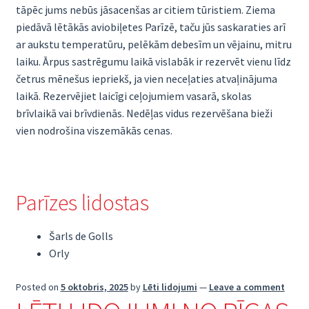
tāpēc jums nebūs jāsacenšas ar citiem tūristiem. Ziema
piedāvā lētākās aviobiļetes Parīzē, taču jūs saskaraties arī
ar aukstu temperatūru, pelēkām debesīm un vējainu, mitru
laiku. Ārpus sastrēgumu laikā vislabāk ir rezervēt vienu līdz
četrus mēnešus iepriekš, ja vien neceļaties atvaļinājuma
laikā. Rezervējiet laicīgi ceļojumiem vasarā, skolas
brīvlaikā vai brīvdienās. Nedēļas vidus rezervēšana bieži
vien nodrošina viszemākās cenas.
Parīzes lidostas
Šarls de Golls
Orly
Posted on
5 oktobris, 2025
by
Lēti lidojumi
—
Leave a comment