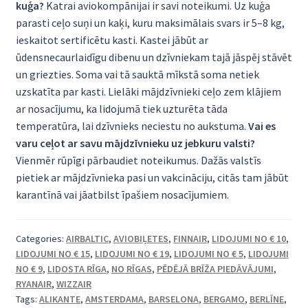
kuģa?
Katrai aviokompānijai ir savi noteikumi. Uz kuģa
parasti ceļo suņi un kaķi, kuru maksimālais svars ir 5–8 kg,
ieskaitot sertificētu kasti. Kastei jābūt ar
ūdensnecaurlaidīgu dibenu un dzīvniekam tajā jāspēj stāvēt
un griezties. Soma vai tā sauktā mīkstā soma netiek
uzskatīta par kasti. Lielāki mājdzīvnieki ceļo zem klājiem
ar nosacījumu, ka lidojumā tiek uzturēta tāda
temperatūra, lai dzīvnieks neciestu no aukstuma.
Vai es
varu ceļot ar savu mājdzīvnieku uz jebkuru valsti?
Vienmēr rūpīgi pārbaudiet noteikumus. Dažās valstīs
pietiek ar mājdzīvnieka pasi un vakcināciju, citās tam jābūt
karantīnā vai jāatbilst īpašiem nosacījumiem.
Categories:
AIRBALTIC
,
AVIOBIĻETES
,
FINNAIR
,
LIDOJUMI NO € 10
,
LIDOJUMI NO € 15
,
LIDOJUMI NO € 19
,
LIDOJUMI NO € 5
,
LIDOJUMI
NO € 9
,
LIDOSTA RĪGA
,
NO RĪGAS
,
PĒDĒJĀ BRĪŽA PIEDĀVĀJUMI
,
RYANAIR
,
WIZZAIR
Tags:
ALIKANTE
,
AMSTERDAMA
,
BARSELONA
,
BERGAMO
,
BERLĪNE
,