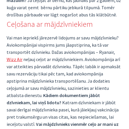
mazulim?
Ja ceļojat ar bērnu, kas jaunāks par 2 gadiem, uz
kuģa varat ņemt bērnu pārtiku jebkurā tilpumā. Tomēr
drošības pārbaude var lūgt nogaršot abus tās klātbūtnē.
Ceļošana ar mājdzīvniekiem
Vai man iepriekš jārezervē lidojums ar savu mājdzīvnieku?
Aviokompānijai vispirms jums jāapstiprina, ka tā var
transportēt dzīvnieku. Dažas aviokompānijas – Ryanair,
Wizz Air
neļauj ceļot ar mājdzīvniekiem. Aviokompānija arī
var atteikties pārvadāt dzīvnieku. Tāpēc labāk ir apmaksāt
savu rezervāciju tikai pēc tam, kad aviokompānija
apstiprina mājdzīvnieka transportēšanu. Ja dodaties
ceļojumā ar savu mājdzīvnieku, sazinieties ar klientu
atbalsta dienestu.
Kādiem dokumentiem jābūt
dzīvniekam, lai viņš lidotu?
Katram dzīvniekam ir jābūt
savai derīgai mājdzīvnieka pasei, kurā jāiekļauj vakcinācija
pret trakumsērgu un visas citas, kas nepieciešamas, lai
ieceļotu valstī.
Vai mājdzīvnieks vienmēr ceļo ar mani uz