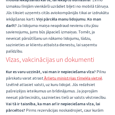
izmaksu līnijām vienkārši uzrādiet biļeti no mobilā tālruņa.
Jūs tiksiet uzņemts citās aviokompānijās tikai ar izdrukātu
iekāpšanas karti.
Viņi pārcēla manu lidojumu. Ko man
darīt?
Ja lidojuma maiņa neapdraud nevienu citu jūsu
savienojumu, jums būs jāpacieš izmaiņas. Tomēr, ja
neveicat pārsūtīšanu un nākamo lidojumu, lūdzu,
sazinieties ar klientu atbalsta dienestu, lai saņemtu
palīdzību.
Vīzas, vakcinācijas un dokumenti
Kur es varu uzzināt, vai man ir nepieciešama vīza?
Pilnu
pārskatu varat atrast
Ārlietu ministrijas tīmekļa vietnē
.
Izvēlnē atlasiet valsti, uz kuru lidojat. Jūs redzēsiet
pašreizējos ieteikumus un brīdinājumus. Ja joprojām
neesat pārliecināts, sazinieties tieši ar valsts vēstniecību.
Vai tā ir taisnība, ka man arī ir nepieciešama vīza, lai
pārceltos?
Pirms rezervācijas noskaidrojiet, caur kurām