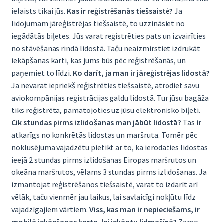
ielaists tikai jūs.
Kas ir reģistrēšanās tiešsaistē?
Ja
lidojumam jāreģistrējas tiešsaistē, to uzzināsiet no
iegādātās biļetes. Jūs varat reģistrēties pats un izvairīties
no stāvēšanas rindā lidostā. Taču neaizmirstiet izdrukāt
iekāpšanas karti, kas jums būs pēc reģistrēšanās, un
paņemiet to līdzi.
Ko darīt, ja man ir jāreģistrējas lidostā?
Ja nevarat iepriekš reģistrēties tiešsaistē, atrodiet savu
aviokompānijas reģistrācijas galdu lidostā. Tur jūsu bagāža
tiks reģistrēta, pamatojoties uz jūsu elektronisko biļeti.
Cik stundas pirms izlidošanas man jābūt lidostā?
Tas ir
atkarīgs no konkrētās lidostas un maršruta. Tomēr pēc
noklusējuma vajadzētu pietikt ar to, ka ierodaties lidostas
ieejā 2 stundas pirms izlidošanas Eiropas maršrutos un
okeāna maršrutos, vēlams 3 stundas pirms izlidošanas. Ja
izmantojat reģistrēšanos tiešsaistē, varat to izdarīt arī
vēlāk, taču vienmēr jau laikus, lai savlaicīgi nokļūtu līdz
vajadzīgajiem vārtiem.
Viss, kas man ir nepieciešams, ir
mobilā iekāpšanas karte, lai iekāptu lidmašīnā?
Zemo