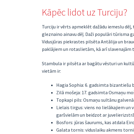
Kāpēc lidot uz Turciju?
Turciju ir vērts apmeklēt dažādu iemeslu dēļ
gleznaino ainavu dēļ. Daži populāri tūrisma g
Vidusjūras piekrastes pilsēta Antālija un bra
paklājiem un rotaslietām, kā arī slavenajām
Stambula ir pilsēta ar bagātu vēsturi un kul
vietām ir:
Hagia Sophia: 6. gadsimta bizantiešu 
Zilā mošeja: 17. gadsimta Osmaņu moš
Topkapi pils: Osmaņu sultānu galvenā 
Lielais tirgus: viens no lielākajiem u
garšvielām un beidzot ar juvelierizst
Bosfors: jūras šaurums, kas atdala Eiro
Galata tornis: viduslaiku akmens torni