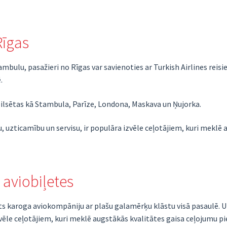
Rīgas
ambulu, pasažieri no Rīgas var savienoties ar Turkish Airlines rei
.
ilsētas kā Stambula, Parīze, Londona, Maskava un Ņujorka.
, uzticamību un servisu, ir populāra izvēle ceļotājiem, kuri meklē 
 aviobiļetes
sts karoga aviokompāniju ar plašu galamērķu klāstu visā pasaulē. 
vēle ceļotājiem, kuri meklē augstākās kvalitātes gaisa ceļojumu pi