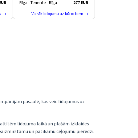
 EUR
Rīga - Tenerife - Rīga
277 EUR
as →
Vairāk lidojumu uz kūrortiem →
okompānijām pasaulē, kas veic lidojumus uz
ltītēm lidojuma laikā un plašām izklaides
neaizmirstamu un patīkamu ceļojumu pieredzi.