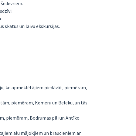
 šedevriem.
dzīvi.
.
s skatus un laivu ekskursijas.
akciju, ko apmeklētājiem piedāvāt, piemēram,
lsētām, piemēram, Kemeru un Beleku, un tās
tām, piemēram, Bodrumas pili un Antīko
irtajiem alu mājokļiem un braucieniem ar