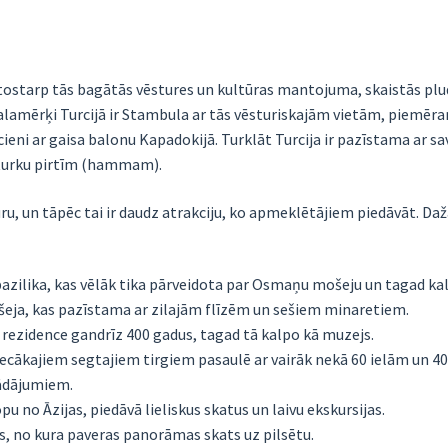
, tostarp tās bagātās vēstures un kultūras mantojuma, skaistās plu
alamērķi Turcijā ir Stambula ar tās vēsturiskajām vietām, piemēram
ucieni ar gaisa balonu Kapadokijā. Turklāt Turcija ir pazīstama ar 
 turku pirtīm (hammam).
tūru, un tāpēc tai ir daudz atrakciju, ko apmeklētājiem piedāvāt. 
bazilika, kas vēlāk tika pārveidota par Osmaņu mošeju un tagad ka
eja, kas pazīstama ar zilajām flīzēm un sešiem minaretiem.
rezidence gandrīz 400 gadus, tagad tā kalpo kā muzejs.
n vecākajiem segtajiem tirgiem pasaulē ar vairāk nekā 60 ielām un 4
rādājumiem.
pu no Āzijas, piedāvā lieliskus skatus un laivu ekskursijas.
s, no kura paveras panorāmas skats uz pilsētu.