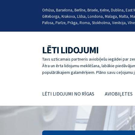
Orhūsa, Barselona, Berlīne, Brisele, Ķelne, Dublina, Eas
Gēteborga, Krakova, Līdsa, Londona, Malaga, Malta, Ma
Pafosa, Parīze, Prāga, Roma, Stokholma, Venēcija, Vīne
LĒTI LIDOJUMI
Skip
Skip
to
to
Tavs uzticamais partneris aviobiļešu iegādei par 
navigation
content
Ātra un ērta lidojumu meklēšana, labākie piedāvājum
populārākajiem galamērķiem. Plāno savu ceļojumu j
LĒTI LIDOJUMI NO RĪGAS
AVIOBIĻETES
Sākumlapa
ABOUT
LĒTI LIDOJUMI, JAUTĀJU