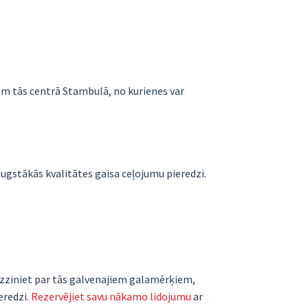
siem tās centrā Stambulā, no kurienes var
augstākās kvalitātes gaisa ceļojumu pieredzi.
Uzziniet par tās galvenajiem galamērķiem,
eredzi.
Rezervējiet savu nākamo lidojumu
ar