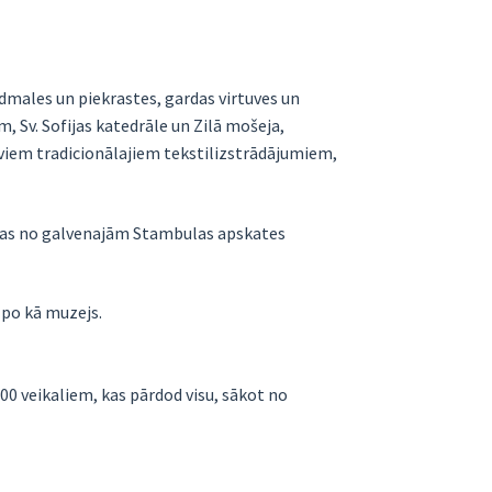
dmales un piekrastes, gardas virtuves un
, Sv. Sofijas katedrāle un Zilā mošeja,
saviem tradicionālajiem tekstilizstrādājumiem,
Dažas no galvenajām Stambulas apskates
lpo kā muzejs.
000 veikaliem, kas pārdod visu, sākot no