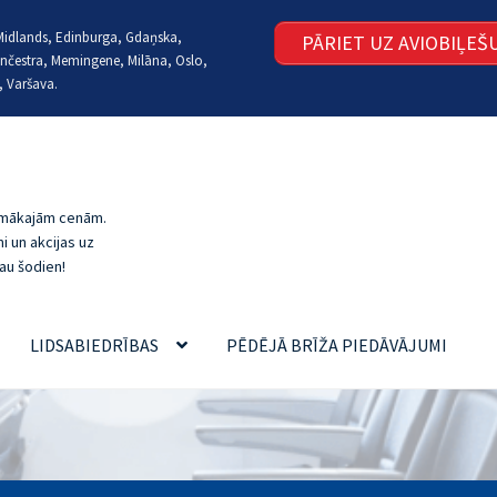
t Midlands, Edinburga, Gdaņska,
PĀRIET UZ AVIOBIĻE
nčestra, Memingene, Milāna, Oslo,
, Varšava.
zemākajām cenām.
i un akcijas uz
au šodien!
LIDSABIEDRĪBAS
PĒDĒJĀ BRĪŽA PIEDĀVĀJUMI
MI UN ATBILDES
LĒTI LIDOJUMI, REZERVĒŠANA