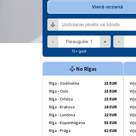
Vienā virzienā
-
+
-
12+ gadi
No Rīgas
Rīga - Stokholma
15 EUR
Viļ
Rīga - Oslo
15 EUR
Viļ
Rīga - Orhūsa
15 EUR
Viļ
Rīga - Krakova
18 EUR
Viļ
Rīga - Londona
22 EUR
Viļ
Rīga - Kopenhāgena
55 EUR
Viļ
Rīga - Prāga
62 EUR
Viļ