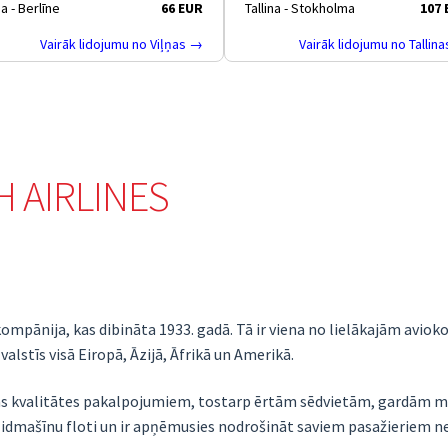
ņa - Berlīne
66 EUR
Tallina - Stokholma
107
Vairāk lidojumu no Viļņas →
Vairāk lidojumu no Tallin
H AIRLINES
okompānija, kas dibināta 1933. gadā. Tā ir viena no lielākajām avi
lstīs visā Eiropā, Āzijā, Āfrikā un Amerikā.
s kvalitātes pakalpojumiem, tostarp ērtām sēdvietām, gardām ma
lidmašīnu floti un ir apņēmusies nodrošināt saviem pasažieriem 