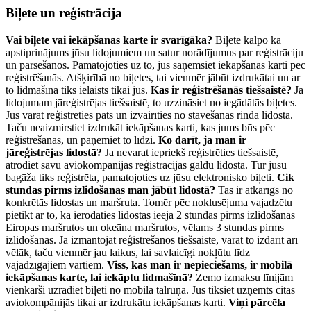
Biļete un reģistrācija
Vai biļete vai iekāpšanas karte ir svarīgāka?
Biļete kalpo kā
apstiprinājums jūsu lidojumiem un satur norādījumus par reģistrāciju
un pārsēšanos. Pamatojoties uz to, jūs saņemsiet iekāpšanas karti pēc
reģistrēšanās. Atšķirībā no biļetes, tai vienmēr jābūt izdrukātai un ar
to lidmašīnā tiks ielaists tikai jūs.
Kas ir reģistrēšanās tiešsaistē?
Ja
lidojumam jāreģistrējas tiešsaistē, to uzzināsiet no iegādātās biļetes.
Jūs varat reģistrēties pats un izvairīties no stāvēšanas rindā lidostā.
Taču neaizmirstiet izdrukāt iekāpšanas karti, kas jums būs pēc
reģistrēšanās, un paņemiet to līdzi.
Ko darīt, ja man ir
jāreģistrējas lidostā?
Ja nevarat iepriekš reģistrēties tiešsaistē,
atrodiet savu aviokompānijas reģistrācijas galdu lidostā. Tur jūsu
bagāža tiks reģistrēta, pamatojoties uz jūsu elektronisko biļeti.
Cik
stundas pirms izlidošanas man jābūt lidostā?
Tas ir atkarīgs no
konkrētās lidostas un maršruta. Tomēr pēc noklusējuma vajadzētu
pietikt ar to, ka ierodaties lidostas ieejā 2 stundas pirms izlidošanas
Eiropas maršrutos un okeāna maršrutos, vēlams 3 stundas pirms
izlidošanas. Ja izmantojat reģistrēšanos tiešsaistē, varat to izdarīt arī
vēlāk, taču vienmēr jau laikus, lai savlaicīgi nokļūtu līdz
vajadzīgajiem vārtiem.
Viss, kas man ir nepieciešams, ir mobilā
iekāpšanas karte, lai iekāptu lidmašīnā?
Zemo izmaksu līnijām
vienkārši uzrādiet biļeti no mobilā tālruņa. Jūs tiksiet uzņemts citās
aviokompānijās tikai ar izdrukātu iekāpšanas karti.
Viņi pārcēla