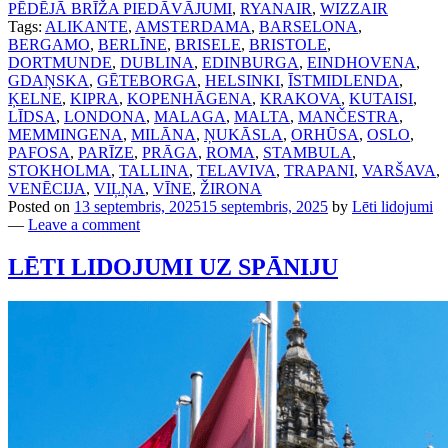
PĒDĒJĀ BRĪŽA PIEDĀVĀJUMI
,
RYANAIR
,
WIZZAIR
Tags:
ALIKANTE
,
AMSTERDAMA
,
BARSELONA
,
BERGAMO
,
BERLĪNE
,
BRISELE
,
BRISTOLE
,
DORTMUNDE
,
DUBLINA
,
EDINBURGA
,
EINDHOVENA
,
GDAŅSKA
,
GĒTEBORGA
,
HELSINKI
,
ĪSTMIDLENDA
,
ĶELNE
,
KIPRA
,
KOPENHĀGENA
,
KRAKOVA
,
KUTAISI
,
LĪDSA
,
LONDONA
,
MALAGA
,
MALTA
,
MANČESTRA
,
MEMMINGENA
,
MILĀNA
,
ŅUKĀSLA
,
ORHŪSA
,
OSLO
,
PAFOSA
,
PARĪZE
,
PRĀGA
,
ROMA
,
STAMBULA
,
STOKHOLMA
,
TALLINA
,
TELAVIVA
,
TRAPANI
,
VARŠAVA
,
VENĒCIJA
,
VIĻŅA
,
VĪNE
,
ŽIRONA
Posted on
13 septembris, 2025
15 septembris, 2025
by
Lēti lidojumi
—
Leave a comment
LĒTI LIDOJUMI UZ SPĀNIJU