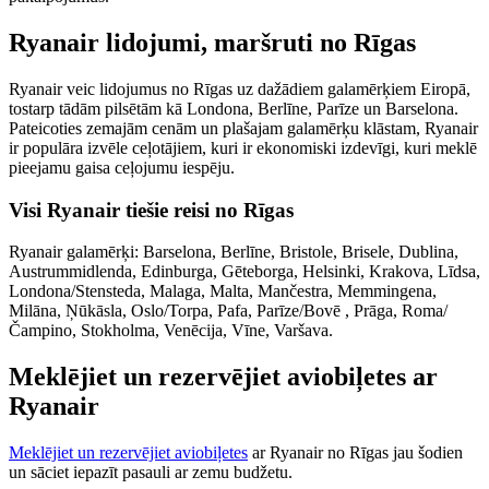
Ryanair lidojumi, maršruti no Rīgas
Ryanair veic lidojumus no Rīgas uz dažādiem galamērķiem Eiropā,
tostarp tādām pilsētām kā Londona, Berlīne, Parīze un Barselona.
Pateicoties zemajām cenām un plašajam galamērķu klāstam, Ryanair
ir populāra izvēle ceļotājiem, kuri ir ekonomiski izdevīgi, kuri meklē
pieejamu gaisa ceļojumu iespēju.
Visi Ryanair tiešie reisi no Rīgas
Ryanair galamērķi: Barselona, Berlīne, Bristole, Brisele, Dublina,
Austrummidlenda, Edinburga, Gēteborga, Helsinki, Krakova, Līdsa,
Londona/Stensteda, Malaga, Malta, Mančestra, Memmingena,
Milāna, Ņūkāsla, Oslo/Torpa, Pafa, Parīze/Bovē , Prāga, Roma/
Čampino, Stokholma, Venēcija, Vīne, Varšava.
Meklējiet un rezervējiet aviobiļetes ar
Ryanair
Meklējiet un rezervējiet aviobiļetes
ar Ryanair no Rīgas jau šodien
un sāciet iepazīt pasauli ar zemu budžetu.