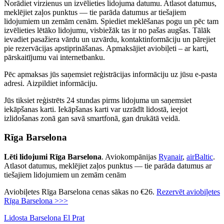
Norādiet virzienus un izvēlieties lidojuma datumu. Atlasot datumus,
meklējiet zaļos punktus — tie parāda datumus ar tiešajiem
lidojumiem un zemām cenām. Spiediet meklēšanas pogu un pēc tam
izvēlieties lētāko lidojumu, visbiežāk tas ir no pašas augšas. Tālāk
ievadiet pasažiera vārdu un uzvārdu, kontaktinformāciju un pārejiet
pie rezervācijas apstiprināšanas. Apmaksājiet aviobiļeti – ar karti,
pārskaitījumu vai internetbanku.
Pēc apmaksas jūs saņemsiet reģistrācijas informāciju uz jūsu e-pasta
adresi. Aizpildiet informāciju.
Jūs tiksiet reģistrēts 24 stundas pirms lidojuma un saņemsiet
iekāpšanas karti. Iekāpšanas karti var uzrādīt lidostā, ieejot
izlidošanas zonā gan savā smartfonā, gan drukātā veidā.
Rīga Barselona
Lēti lidojumi Rīga Barselona
. Aviokompānijas
Ryanair
,
airBaltic
.
Atlasot datumus, meklējiet zaļos punktus — tie parāda datumus ar
tiešajiem lidojumiem un zemām cenām
Aviobiļetes Rīga Barselona cenas sākas no €26.
Rezervēt aviobiļetes
Rīga Barselona >>>
Lidosta Barselona El Prat