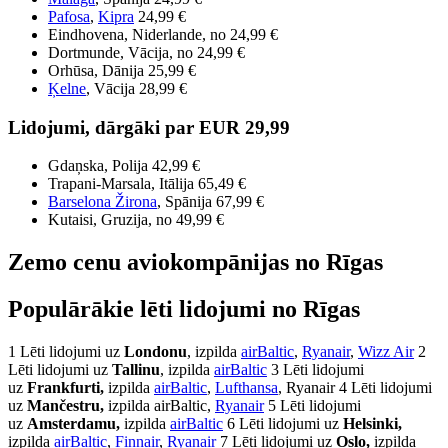
Pafosa
,
Kipra
24,99 €
Eindhovena, Niderlande, no 24,99 €
Dortmunde, Vācija, no 24,99 €
Orhūsa, Dānija 25,99 €
Ķelne
, Vācija 28,99 €
Lidojumi, dārgāki par EUR 29,99
Gdaņska, Polija 42,99 €
Trapani-Marsala, Itālija 65,49 €
Barselona Žirona
, Spānija 67,99 €
Kutaisi, Gruzija, no 49,99 €
Zemo cenu aviokompānijas no Rīgas
Populārākie lēti lidojumi no Rīgas
1 Lēti lidojumi uz
Londonu
, izpilda
airBaltic
,
Ryanair
,
Wizz Air
2
Lēti lidojumi uz
Tallinu
, izpilda
airBaltic
3 Lēti lidojumi
uz
Frankfurti,
izpilda
airBaltic
,
Lufthansa
, Ryanair 4 Lēti lidojumi
uz
Mančestru,
izpilda airBaltic,
Ryanair
5 Lēti lidojumi
uz
Amsterdamu,
izpilda
airBaltic
6 Lēti lidojumi uz
Helsinki,
izpilda
airBaltic
,
Finnair
,
Ryanair
7 Lēti lidojumi uz
Oslo,
izpilda