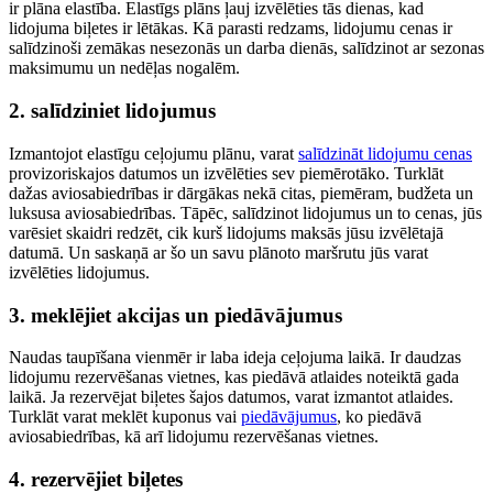
ir plāna elastība. Elastīgs plāns ļauj izvēlēties tās dienas, kad
lidojuma biļetes ir lētākas. Kā parasti redzams, lidojumu cenas ir
salīdzinoši zemākas nesezonās un darba dienās, salīdzinot ar sezonas
maksimumu un nedēļas nogalēm.
2. salīdziniet lidojumus
Izmantojot elastīgu ceļojumu plānu, varat
salīdzināt lidojumu cenas
provizoriskajos datumos un izvēlēties sev piemērotāko. Turklāt
dažas aviosabiedrības ir dārgākas nekā citas, piemēram, budžeta un
luksusa aviosabiedrības. Tāpēc, salīdzinot lidojumus un to cenas, jūs
varēsiet skaidri redzēt, cik kurš lidojums maksās jūsu izvēlētajā
datumā. Un saskaņā ar šo un savu plānoto maršrutu jūs varat
izvēlēties lidojumus.
3. meklējiet akcijas un piedāvājumus
Naudas taupīšana vienmēr ir laba ideja ceļojuma laikā. Ir daudzas
lidojumu rezervēšanas vietnes, kas piedāvā atlaides noteiktā gada
laikā. Ja rezervējat biļetes šajos datumos, varat izmantot atlaides.
Turklāt varat meklēt kuponus vai
piedāvājumus
, ko piedāvā
aviosabiedrības, kā arī lidojumu rezervēšanas vietnes.
4. rezervējiet biļetes