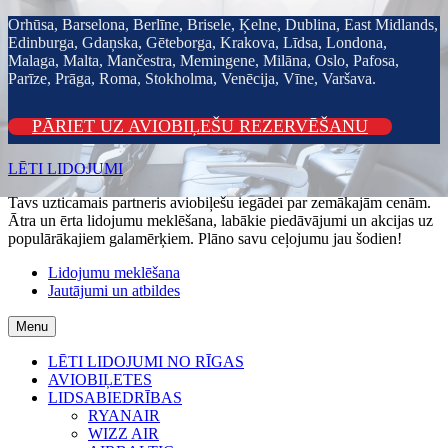
Orhūsa, Barselona, Berlīne, Brisele, Ķelne, Dublina, East Midlands,
Edinburga, Gdaņska, Gēteborga, Krakova, Līdsa, Londona,
Malaga, Malta, Mančestra, Memingene, Milāna, Oslo, Pafosa,
Parīze, Prāga, Roma, Stokholma, Venēcija, Vīne, Varšava.
PĀRIET UZ AVIOBIĻEŠU REZERVĒŠANU
Skip
Skip
LĒTI LIDOJUMI
to
to
Tavs uzticamais partneris aviobiļešu iegādei par zemākajām cenām.
navigation
content
Ātra un ērta lidojumu meklēšana, labākie piedāvājumi un akcijas uz
populārākajiem galamērķiem. Plāno savu ceļojumu jau šodien!
Lidojumu meklēšana
Jautājumi un atbildes
Menu
LĒTI LIDOJUMI NO RĪGAS
AVIOBIĻETES
LIDSABIEDRĪBAS
RYANAIR
WIZZ AIR