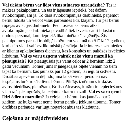
Vai tiešām bērns var lidot viens stjuartes uzraudzībā?
Tas ir
maksas pakalpojums, un tas ir jāpasūta iepriekš, bet dažām
aviokompānijām jā. To dara aviokompānijas darbinieks, paņemot
bērnu lidostā un veicot visas pārbaudes līdz klājam. Tur par bērnu
rūpējas aviācijas darbinieki. Pēc nosēšanās bērns atkal
aviokompānijas darbinieka pavadībā tiek izvests cauri lidostai un
nodots personai, kura iepriekš tika minēta kā saņēmējs. Šis
pakalpojums parasti ir obligāts bērniem vecumā no 5 līdz 12 gadiem,
kuri ceļo vieni vai bez likumiskā pārstāvja. Ja ir interese, sazinieties
ar klientu apkalpošanas dienestu, kas konsultēs un palīdzēs izvēlēties
lidojumu.
Vai es varu uzņemt vairāk nekā vienu mazuli kā
pieaugušais?
Kā pieaugušais jūs varat ceļot ar 2 bērniem līdz 2
gadu vecumam. Tomēr jums ir jāiegādājas biļete vienam no tiem
tāpat kā bērnam, kas jaunāks par 12 gadiem, lai iegūtu sēdvietu.
Drošības apsvērumu dēļ lidojuma laikā vienai personai nav
iespējams turēt rokās divus bērnus. Pilnīgs izņēmums ir dažas
aviosabiedrības, piemēram, British Airways, kurām ir nepieciešams
vismaz 1 pieaugušais, lai ceļotu ar katru mazuli.
Vai es varu ņemt
līdzi ēdienu mazulim?
Ja ceļojat ar bērnu, kas jaunāks par 2
gadiem, uz kuģa varat ņemt bērnu pārtiku jebkurā tilpumā. Tomēr
drošības pārbaude var lūgt nogaršot abus tās klātbūtnē.
Ceļošana ar mājdzīvniekiem