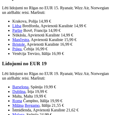
Lēti lidojumi no Rīgas no EUR 15. Ryanair, Wizz Air, Norwegian
un airBaltic reisi. Maršruti:
Krakova, Polija 14,99 €
Līdsa
Bredforda, Apvienotā Karaliste 14,99 €
Parīze
Bovē, Francija 14,99 €
Ņūkāsla, Apvienotā Karaliste 14,99 €
Mančestra
, Apvienotā Karaliste 15,99 €
Bristole
, Apvienotā Karaliste 16,99 €
Prāga
, Čehija 16,99 €
Venēcija Trevizo, Itālija 16,99 €
Lidojumi no EUR 19
Lēti lidojumi no Rīgas no EUR 19. Ryanair, Wizz Air, Norwegian
un airBaltic reisi. Maršruti:
Barselona
, Spānija 19,99 €
Dublina
, Īrija 19,99 €
Malta, Malta 19,99 €
Roma
Čampīno, Itālija 19,99 €
Milāna
Bergamo
, Itālija 21,55 €
Īstmidlenda, Apvienotā Karaliste 21,62 €
Malaga
, Spānija 24,99 €