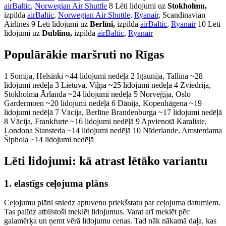
airBaltic
,
Norwegian Air Shuttle
8 Lēti lidojumi uz
Stokholmu,
izpilda
airBaltic
,
Norwegian Air Shuttle
,
Ryanair
, Scandinavian
Airlines 9 Lēti lidojumi uz
Berlīni,
izpilda
airBaltic
,
Ryanair
10 Lēti
lidojumi uz
Dublinu,
izpilda
airBaltic
,
Ryanair
Populārākie maršruti no Rīgas
1 Somija, Helsinki ~44 lidojumi nedēļā 2 Igaunija, Tallina ~28
lidojumi nedēļā 3 Lietuva, Viļņa ~25 lidojumi nedēļā 4 Zviedrija,
Stokholma Ārlanda ~24 lidojumi nedēļā 5 Norvēģija, Oslo
Gardermoen ~20 lidojumi nedēļā 6 Dānija, Kopenhāgena ~19
lidojumi nedēļā 7 Vācija, Berlīne Brandenburga ~17 lidojumi nedēļā
8 Vācija, Frankfurte ~16 lidojumi nedēļā 9 Apvienotā Karaliste,
Londona Stansteda ~14 lidojumi nedēļā 10 Nīderlande, Amsterdama
Šiphola ~14 lidojumi nedēļā
Lēti lidojumi: kā atrast lētāko variantu
1. elastīgs ceļojuma plāns
Ceļojumu plāni sniedz aptuvenu priekšstatu par ceļojuma datumiem.
Tas palīdz atbilstoši meklēt lidojumus. Varat arī meklēt pēc
galamērķa un ņemt vērā lidojumu cenas. Tad nāk nākamā daļa, kas