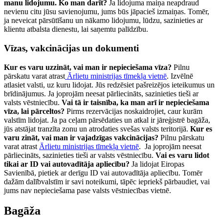
manu lidojumu. Ko man darīt?
Ja lidojuma maiņa neapdraud
nevienu citu jūsu savienojumu, jums būs jāpacieš izmaiņas. Tomēr,
ja neveicat pārsūtīšanu un nākamo lidojumu, lūdzu, sazinieties ar
klientu atbalsta dienestu, lai saņemtu palīdzību.
Vīzas, vakcinācijas un dokumenti
Kur es varu uzzināt, vai man ir nepieciešama vīza?
Pilnu
pārskatu varat atrast
Ārlietu ministrijas tīmekļa vietnē
. Izvēlnē
atlasiet valsti, uz kuru lidojat. Jūs redzēsiet pašreizējos ieteikumus un
brīdinājumus. Ja joprojām neesat pārliecināts, sazinieties tieši ar
valsts vēstniecību.
Vai tā ir taisnība, ka man arī ir nepieciešama
vīza, lai pārceltos?
Pirms rezervācijas noskaidrojiet, caur kurām
valstīm lidojat. Ja pa ceļam pārsēdaties un atkal ir jāreģistrē bagāža,
jūs atstājat tranzīta zonu un atrodaties svešas valsts teritorijā.
Kur es
varu zināt, vai man ir vajadzīgas vakcinācijas?
Pilnu pārskatu
varat atrast
Ārlietu ministrijas tīmekļa vietnē
. Ja joprojām neesat
pārliecināts, sazinieties tieši ar valsts vēstniecību.
Vai es varu lidot
tikai ar ID vai autovadītāja apliecību?
Ja lidojat Eiropas
Savienībā, pietiek ar derīgu ID vai autovadītāja apliecību. Tomēr
dažām dalībvalstīm ir savi noteikumi, tāpēc iepriekš pārbaudiet, vai
jums nav nepieciešama pase valsts vēstniecības vietnē.
Bagāža