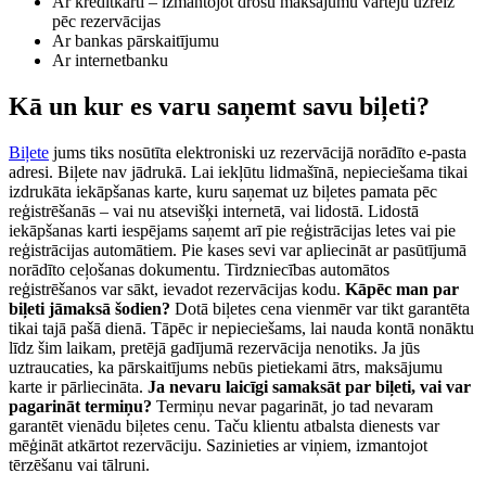
Ar kredītkarti – izmantojot drošu maksājumu vārteju uzreiz
pēc rezervācijas
Ar bankas pārskaitījumu
Ar internetbanku
Kā un kur es varu saņemt savu biļeti?
Biļete
jums tiks nosūtīta elektroniski uz rezervācijā norādīto e-pasta
adresi. Biļete nav jādrukā. Lai iekļūtu lidmašīnā, nepieciešama tikai
izdrukāta iekāpšanas karte, kuru saņemat uz biļetes pamata pēc
reģistrēšanās – vai nu atsevišķi internetā, vai lidostā. Lidostā
iekāpšanas karti iespējams saņemt arī pie reģistrācijas letes vai pie
reģistrācijas automātiem. Pie kases sevi var apliecināt ar pasūtījumā
norādīto ceļošanas dokumentu. Tirdzniecības automātos
reģistrēšanos var sākt, ievadot rezervācijas kodu.
Kāpēc man par
biļeti jāmaksā šodien?
Dotā biļetes cena vienmēr var tikt garantēta
tikai tajā pašā dienā. Tāpēc ir nepieciešams, lai nauda kontā nonāktu
līdz šim laikam, pretējā gadījumā rezervācija nenotiks. Ja jūs
uztraucaties, ka pārskaitījums nebūs pietiekami ātrs, maksājumu
karte ir pārliecināta.
Ja nevaru laicīgi samaksāt par biļeti, vai var
pagarināt termiņu?
Termiņu nevar pagarināt, jo tad nevaram
garantēt vienādu biļetes cenu. Taču klientu atbalsta dienests var
mēģināt atkārtot rezervāciju. Sazinieties ar viņiem, izmantojot
tērzēšanu vai tālruni.