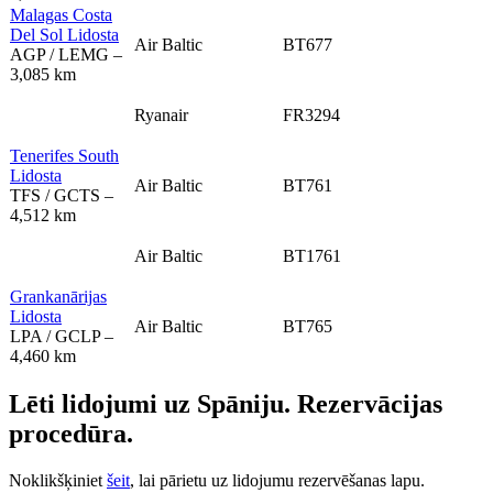
Malagas Costa
Del Sol Lidosta
Air Baltic
BT677
AGP / LEMG –
3,085 km
Ryanair
FR3294
Tenerifes South
Lidosta
Air Baltic
BT761
TFS / GCTS –
4,512 km
Air Baltic
BT1761
Grankanārijas
Lidosta
Air Baltic
BT765
LPA / GCLP –
4,460 km
Lēti lidojumi uz Spāniju. Rezervācijas
procedūra.
Noklikšķiniet
šeit
, lai pārietu uz lidojumu rezervēšanas lapu.