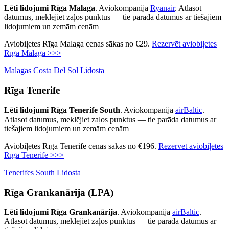
Lēti lidojumi Rīga Malaga
. Aviokompānija
Ryanair
. Atlasot
datumus, meklējiet zaļos punktus — tie parāda datumus ar tiešajiem
lidojumiem un zemām cenām
Aviobiļetes Rīga Malaga cenas sākas no €29.
Rezervēt aviobiļetes
Rīga Malaga >>>
Malagas Costa Del Sol Lidosta
Rīga Tenerife
Lēti lidojumi Rīga Tenerife South
. Aviokompānija
airBaltic
.
Atlasot datumus, meklējiet zaļos punktus — tie parāda datumus ar
tiešajiem lidojumiem un zemām cenām
Aviobiļetes Rīga Tenerife cenas sākas no €196.
Rezervēt aviobiļetes
Rīga Tenerife >>>
Tenerifes South Lidosta
Rīga Grankanārija (LPA)
Lēti lidojumi Rīga Grankanārija
. Aviokompānija
airBaltic
.
Atlasot datumus, meklējiet zaļos punktus — tie parāda datumus ar