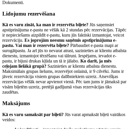
Dokumenti.
Lidojumu rezervēšana
Kā es varu zināt, ka man ir rezervēta biļete?
Jūs saņemsiet
apstiprinājuma e-pastu ne vēlāk kā 2 stundas pēc rezervācijas. Tāpēc
ir nepieciešams aizpildīt e-pastu, kuru jūs faktiski izmantojat, veicot
rezervāciju.
Es joprojām neesmu saņēmis apstiprinājuma e-
pastu. Vai man ir rezervēta biļete?
Pārbaudiet e-pasta mapi ar
surogātpastu. Ja arī jūs to nevarat atrast, sazinieties ar klientu atbalsta
dienestu, izmantojot tērzēšanu vai tālruni. Iespējams, ievadot e-
pastu, ir bijusi drukas kļūda un tā ir jālabo.
Ko darīt, ja mēs
ceļojam lielākā grupā?
Sazinieties ar klientu atbalsta dienestu.
Maksimālais grupas lielums, rezervējot onlainā, ir 9 cilvēki. Jums ir
jāveic rezervācija visiem grupas dalībniekiem uzreiz. Atsevišķas
rezervācijas vēlāk nevar apvienot vienā. Pēc tam jums ir jāmaksā par
visām biļetēm uzreiz, pretējā gadījumā visas rezervācijas tiks
zaudētas.
Maksājums
Kā es varu samaksāt par biļeti?
Jūs varat apmaksāt biļeti vairākos
veidos: