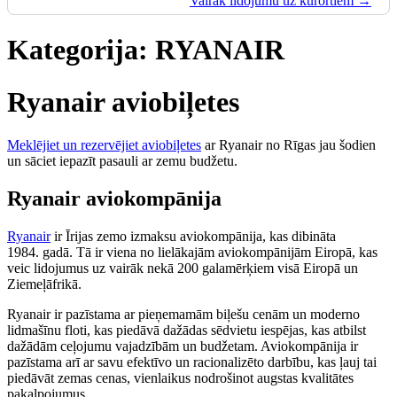
Vairāk lidojumu uz kūrortiem →
Kategorija:
RYANAIR
Ryanair aviobiļetes
Meklējiet un rezervējiet aviobiļetes
ar Ryanair no Rīgas jau šodien
un sāciet iepazīt pasauli ar zemu budžetu.
Ryanair aviokompānija
Ryanair
ir Īrijas zemo izmaksu aviokompānija, kas dibināta
1984. gadā. Tā ir viena no lielākajām aviokompānijām Eiropā, kas
veic lidojumus uz vairāk nekā 200 galamērķiem visā Eiropā un
Ziemeļāfrikā.
Ryanair ir pazīstama ar pieņemamām biļešu cenām un moderno
lidmašīnu floti, kas piedāvā dažādas sēdvietu iespējas, kas atbilst
dažādām ceļojumu vajadzībām un budžetam. Aviokompānija ir
pazīstama arī ar savu efektīvo un racionalizēto darbību, kas ļauj tai
piedāvāt zemas cenas, vienlaikus nodrošinot augstas kvalitātes
pakalpojumus.