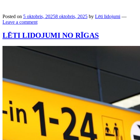
Posted on
5 oktobris, 2025
8 oktobris, 2025
by
Lēti lidojumi
—
Leave a comment
LĒTI LIDOJUMI NO RĪGAS