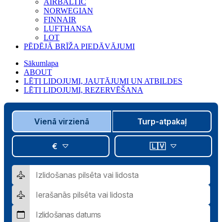
AIRBALTIC
NORWEGIAN
FINNAIR
LUFTHANSA
LOT
PĒDĒJĀ BRĪŽA PIEDĀVĀJUMI
Sākumlapa
ABOUT
LĒTI LIDOJUMI, JAUTĀJUMI UN ATBILDES
LĒTI LIDOJUMI, REZERVĒŠANA
Vienā virzienā
Turp-atpakaļ
€
🇱🇻