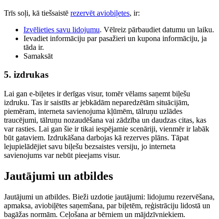
Trīs soļi, kā tiešsaistē
rezervēt aviobiļetes
, ir:
Izvēlieties savu lidojumu
. Vēlreiz pārbaudiet datumu un laiku.
Ievadiet informāciju par pasažieri un kupona informāciju, ja
tāda ir.
Samaksāt
5. izdrukas
Lai gan e-biļetes ir derīgas visur, tomēr vēlams saņemt biļešu
izdruku. Tas ir saistīts ar jebkādām neparedzētām situācijām,
piemēram, interneta savienojuma kļūmēm, tālruņu uzlādes
traucējumi, tālruņu nozaudēšana vai zādzība un daudzas citas, kas
var rasties. Lai gan šie ir tikai iespējamie scenāriji, vienmēr ir labāk
būt gataviem. Izdrukāšana darbojas kā rezerves plāns. Tāpat
lejupielādējiet savu biļešu bezsaistes versiju, jo interneta
savienojums var nebūt pieejams visur.
Jautājumi un atbildes
Jautājumi un atbildes. Bieži uzdotie jautājumi: lidojumu rezervēšana,
apmaksa, aviobiļētes saņemšana, par biļetēm, reģistrāciju lidostā un
bagāžas normām. Ceļošana ar bērniem un mājdzīvniekiem.