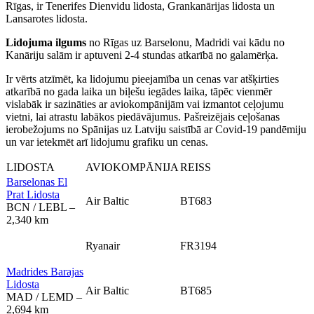
Rīgas, ir Tenerifes Dienvidu lidosta, Grankanārijas lidosta un
Lansarotes lidosta.
Lidojuma ilgums
no Rīgas uz Barselonu, Madridi vai kādu no
Kanāriju salām ir aptuveni 2-4 stundas atkarībā no galamērķa.
Ir vērts atzīmēt, ka lidojumu pieejamība un cenas var atšķirties
atkarībā no gada laika un biļešu iegādes laika, tāpēc vienmēr
vislabāk ir sazināties ar aviokompānijām vai izmantot ceļojumu
vietni, lai atrastu labākos piedāvājumus. Pašreizējais ceļošanas
ierobežojums no Spānijas uz Latviju saistībā ar Covid-19 pandēmiju
un var ietekmēt arī lidojumu grafiku un cenas.
LIDOSTA
AVIOKOMPĀNIJA
REISS
Barselonas El
Prat Lidosta
Air Baltic
BT683
BCN / LEBL –
2,340 km
Ryanair
FR3194
Madrides Barajas
Lidosta
Air Baltic
BT685
MAD / LEMD –
2,694 km