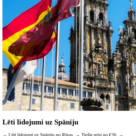
Lēti lidojumi uz Spāniju
→ Lēti lidojumi uz Spāniju no Rīgas. → Tiešie reisi no €26. →