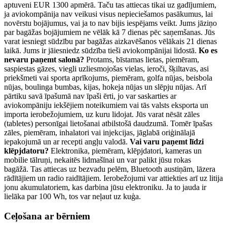
aptuveni EUR 1300 apmērā. Taču tas attiecas tikai uz gadījumiem,
ja aviokompānija nav veikusi visus nepieciešamos pasākumus, lai
novērstu bojājumus, vai ja to nav bijis iespējams veikt. Jums jāziņo
par bagāžas bojājumiem ne vēlāk kā 7 dienas pēc saņemšanas. Jūs
varat iesniegt sūdzību par bagāžas aizkavēšanos vēlākais 21 dienas
laikā. Jums ir jāiesniedz sūdzība tieši aviokompānijai lidostā.
Ko es
nevaru paņemt salonā?
Protams, bīstamas lietas, piemēram,
saspiestas gāzes, viegli uzliesmojošas vielas, ieroči, šķiltavas, asi
priekšmeti vai sporta aprīkojums, piemēram, golfa nūjas, beisbola
nūjas, boulinga bumbas, kijas, hokeja nūjas un slēpju nūjas. Arī
pārtiku savā īpašumā nav īpaši ērti, jo var saskarties ar
aviokompāniju iekšējiem noteikumiem vai tās valsts eksporta un
importa ierobežojumiem, uz kuru lidojat. Jūs varat nēsāt zāles
(tabletes) personīgai lietošanai atbilstošā daudzumā. Tomēr īpašas
zāles, piemēram, inhalatori vai injekcijas, jāglabā oriģinālajā
iepakojumā un ar recepti angļu valodā.
Vai varu paņemt līdzi
klēpjdatoru?
Elektronika, piemēram, klēpjdatori, kameras un
mobilie tālruņi, nekaitēs lidmašīnai un var palikt jūsu rokas
bagāžā. Tas attiecas uz bezvadu pelēm, Bluetooth austiņām, lāzera
rādītājiem un radio raidītājiem. Ierobežojumi var attiekties arī uz litija
jonu akumulatoriem, kas darbina jūsu elektroniku. Ja to jauda ir
lielāka par 100 Wh, tos var neļaut uz kuģa.
Ceļošana ar bērniem