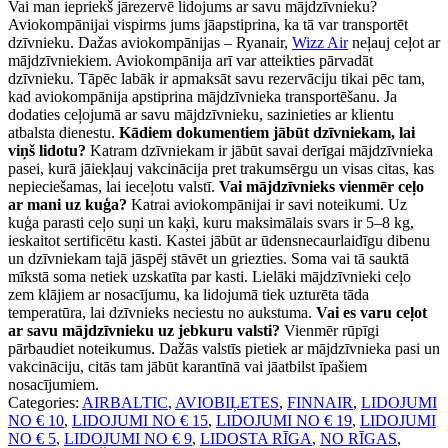
Vai man iepriekš jārezervē lidojums ar savu mājdzīvnieku?
Aviokompānijai vispirms jums jāapstiprina, ka tā var transportēt
dzīvnieku. Dažas aviokompānijas – Ryanair,
Wizz Air
neļauj ceļot ar
mājdzīvniekiem. Aviokompānija arī var atteikties pārvadāt
dzīvnieku. Tāpēc labāk ir apmaksāt savu rezervāciju tikai pēc tam,
kad aviokompānija apstiprina mājdzīvnieka transportēšanu. Ja
dodaties ceļojumā ar savu mājdzīvnieku, sazinieties ar klientu
atbalsta dienestu.
Kādiem dokumentiem jābūt dzīvniekam, lai
viņš lidotu?
Katram dzīvniekam ir jābūt savai derīgai mājdzīvnieka
pasei, kurā jāiekļauj vakcinācija pret trakumsērgu un visas citas, kas
nepieciešamas, lai ieceļotu valstī.
Vai mājdzīvnieks vienmēr ceļo
ar mani uz kuģa?
Katrai aviokompānijai ir savi noteikumi. Uz
kuģa parasti ceļo suņi un kaķi, kuru maksimālais svars ir 5–8 kg,
ieskaitot sertificētu kasti. Kastei jābūt ar ūdensnecaurlaidīgu dibenu
un dzīvniekam tajā jāspēj stāvēt un griezties. Soma vai tā sauktā
mīkstā soma netiek uzskatīta par kasti. Lielāki mājdzīvnieki ceļo
zem klājiem ar nosacījumu, ka lidojumā tiek uzturēta tāda
temperatūra, lai dzīvnieks neciestu no aukstuma.
Vai es varu ceļot
ar savu mājdzīvnieku uz jebkuru valsti?
Vienmēr rūpīgi
pārbaudiet noteikumus. Dažās valstīs pietiek ar mājdzīvnieka pasi un
vakcināciju, citās tam jābūt karantīnā vai jāatbilst īpašiem
nosacījumiem.
Categories:
AIRBALTIC
,
AVIOBIĻETES
,
FINNAIR
,
LIDOJUMI
NO € 10
,
LIDOJUMI NO € 15
,
LIDOJUMI NO € 19
,
LIDOJUMI
NO € 5
,
LIDOJUMI NO € 9
,
LIDOSTA RĪGA
,
NO RĪGAS
,