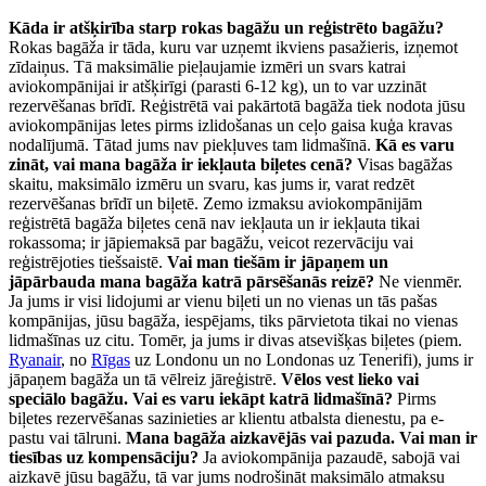
Kāda ir atšķirība starp rokas bagāžu un reģistrēto bagāžu?
Rokas bagāža ir tāda, kuru var uzņemt ikviens pasažieris, izņemot
zīdaiņus. Tā maksimālie pieļaujamie izmēri un svars katrai
aviokompānijai ir atšķirīgi (parasti 6-12 kg), un to var uzzināt
rezervēšanas brīdī. Reģistrētā vai pakārtotā bagāža tiek nodota jūsu
aviokompānijas letes pirms izlidošanas un ceļo gaisa kuģa kravas
nodalījumā. Tātad jums nav piekļuves tam lidmašīnā.
Kā es varu
zināt, vai mana bagāža ir iekļauta biļetes cenā?
Visas bagāžas
skaitu, maksimālo izmēru un svaru, kas jums ir, varat redzēt
rezervēšanas brīdī un biļetē. Zemo izmaksu aviokompānijām
reģistrētā bagāža biļetes cenā nav iekļauta un ir iekļauta tikai
rokassoma; ir jāpiemaksā par bagāžu, veicot rezervāciju vai
reģistrējoties tiešsaistē.
Vai man tiešām ir jāpaņem un
jāpārbauda mana bagāža katrā pārsēšanās reizē?
Ne vienmēr.
Ja jums ir visi lidojumi ar vienu biļeti un no vienas un tās pašas
kompānijas, jūsu bagāža, iespējams, tiks pārvietota tikai no vienas
lidmašīnas uz citu. Tomēr, ja jums ir divas atsevišķas biļetes (piem.
Ryanair
, no
Rīgas
uz Londonu un no Londonas uz Tenerifi), jums ir
jāpaņem bagāža un tā vēlreiz jāreģistrē.
Vēlos vest lieko vai
speciālo bagāžu. Vai es varu iekāpt katrā lidmašīnā?
Pirms
biļetes rezervēšanas sazinieties ar klientu atbalsta dienestu, pa e-
pastu vai tālruni.
Mana bagāža aizkavējās vai pazuda. Vai man ir
tiesības uz kompensāciju?
Ja aviokompānija pazaudē, sabojā vai
aizkavē jūsu bagāžu, tā var jums nodrošināt maksimālo atmaksu