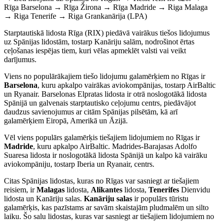
Rīga Barselona → Rīga Žirona → Rīga Madride → Riga Malaga
→ Riga Tenerife → Riga Grankanārija (LPA)
Starptautiskā lidosta Rīga (RIX) piedāvā vairākus tiešos lidojumus
uz Spānijas lidostām, tostarp Kanāriju salām, nodrošinot ērtas
ceļošanas iespējas tiem, kuri vēlas apmeklēt valsti vai veikt
darījumus.
Viens no populārākajiem tiešo lidojumu galamērķiem no Rīgas ir
Barselona
, kuru apkalpo vairākas aviokompānijas, tostarp AirBaltic
un Ryanair. Barselonas Elpratas lidosta ir otrā noslogotākā lidosta
Spānijā un galvenais starptautisko ceļojumu centrs, piedāvājot
daudzus savienojumus ar citām Spānijas pilsētām, kā arī
galamērķiem Eiropā, Amerikā un Āzijā.
Vēl viens populārs galamērķis tiešajiem lidojumiem no Rīgas ir
Madride
, kuru apkalpo AirBaltic. Madrides-Barajasas Adolfo
Suaresa lidosta ir noslogotākā lidosta Spānijā un kalpo kā vairāku
aviokompāniju, tostarp Iberia un Ryanair, centrs.
Citas Spānijas lidostas, kuras no Rīgas var sasniegt ar tiešajiem
reisiem, ir
Malagas
lidosta,
Alikantes
lidosta,
Tenerifes
Dienvidu
lidosta un Kanāriju salas.
Kanāriju salas
ir populārs tūristu
galamērķis, kas pazīstams ar savām skaistajām pludmalēm un silto
laiku. Šo salu lidostas, kuras var sasniegt ar tiešajiem lidojumiem no