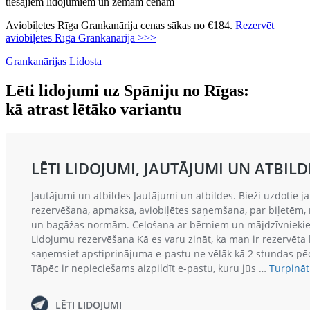
tiešajiem lidojumiem un zemām cenām
Aviobiļetes Rīga Grankanārija cenas sākas no €184.
Rezervēt
aviobiļetes Rīga Grankanārija >>>
Grankanārijas Lidosta
Lēti lidojumi uz Spāniju no Rīgas:
kā atrast lētāko variantu