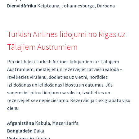
Dienvidāfrika
Keiptauna, Johannesburga, Durbana
Turkish Airlines lidojumi no Rīgas uz
Tālajiem Austrumiem
Pērciet biļeti Turkish Airlines lidojumiem uz Tālajiem
Austrumiem, meklējiet un rezervējiet latviešu valodā –
izvēlieties virzienu, dodieties uz vietni, norādiet
izlidošanas un ielidošanas lidostu un datumus. Jūs
saņemsiet pilnu lidojumu sarakstu, izvēlieties un
rezervējiet sev nepieciešamo. Rezervācija tiek glabāta visu
dienu.
Afganistāna
Kabula, Mazarišarifa
Bangladeša
Daka
Vjetnama
Hošimina