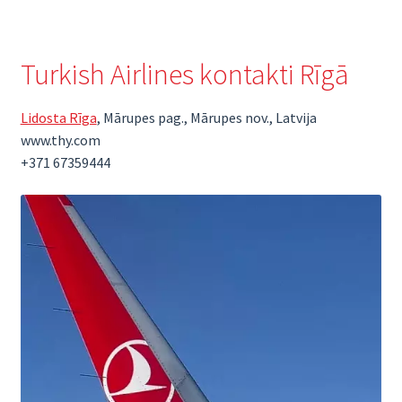
Turkish Airlines kontakti Rīgā
Lidosta Rīga
, Mārupes pag., Mārupes nov., Latvija
www.thy.com
+371 67359444