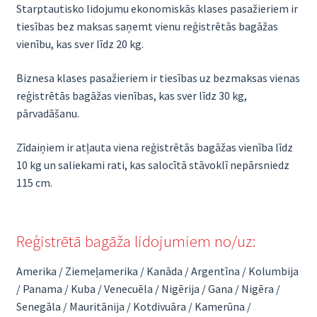
Starptautisko lidojumu ekonomiskās klases pasažieriem ir
tiesības bez maksas saņemt vienu reģistrētās bagāžas
vienību, kas sver līdz 20 kg.
Biznesa klases pasažieriem ir tiesības uz bezmaksas vienas
reģistrētās bagāžas vienības, kas sver līdz 30 kg,
pārvadāšanu.
Zīdaiņiem ir atļauta viena reģistrētās bagāžas vienība līdz
10 kg un saliekami rati, kas salocītā stāvoklī nepārsniedz
115 cm.
Reģistrētā bagāža lidojumiem no/uz:
Amerika / Ziemeļamerika / Kanāda / Argentīna / Kolumbija
/ Panama / Kuba / Venecuēla / Nigērija / Gana / Nigēra /
Senegāla / Mauritānija / Kotdivuāra / Kamerūna /