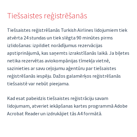
Tiešsaistes reģistrēšanās
Tiešsaistes reģistrēšanās Turkish Airlines lidojumiem tiek
atvērta 24 stundas un tiek slēgta 90 minūtes pirms
izlidošanas: izpildiet norādījumus rezervācijas
apstiprinājumā, kas saņemts izrakstīšanās laikā. Ja biļetes
netika rezervētas aviokompānijas tīmekļa vietnē,
sazinieties ar savu ceļojumu aģentūru par tiešsaistes
reģistrēšanās iespēju. Dažos galamērķos reģistrēšanās
tiešsaistē var nebūt pieejama.
Kad esat pabeidzis tiešsaistes reģistrāciju savam
lidojumam, atveriet iekāpšanas kartes programmā Adobe
Acrobat Reader un izdrukājiet tās A4 formātā.