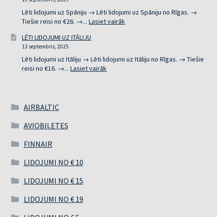
NO
€9
Lēti lidojumi uz Spāniju → Lēti lidojumi uz Spāniju no Rīgas. →
:
Tiešie reisi no €26. →...
Lasiet vairāk
LĒTI
LĒTI LIDOJUMI UZ ITĀLIJU
LIDOJUMI
13 septembris, 2025
UZ
SPĀNIJU
Lēti lidojumi uz Itāliju → Lēti lidojumi uz Itāliju no Rīgas. → Tiešie
:
reisi no €16. →...
Lasiet vairāk
LĒTI
LIDOJUMI
UZ
ITĀLIJU
AIRBALTIC
AVIOBIĻETES
FINNAIR
LIDOJUMI NO € 10
LIDOJUMI NO € 15
LIDOJUMI NO € 19