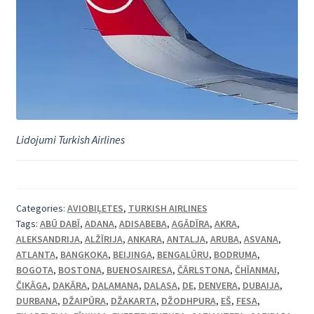
Lidojumi Turkish Airlines
Categories:
AVIOBIĻETES
,
TURKISH AIRLINES
Tags:
ABŪ DABĪ
,
ADANA
,
ADISABEBA
,
AGĀDĪRA
,
AKRA
,
ALEKSANDRIJA
,
ALŽĪRIJA
,
ANKARA
,
ANTALJA
,
ARUBA
,
ASVANA
,
ATLANTA
,
BANGKOKA
,
BEIJINGA
,
BENGALŪRU
,
BODRUMA
,
BOGOTA
,
BOSTONA
,
BUENOSAIRESA
,
ČĀRLSTONA
,
ČHĪANMAI
,
ČIKĀGA
,
DAKĀRA
,
DALAMANA
,
DALASA
,
DE
,
DENVERA
,
DUBAIJA
,
DURBANA
,
DŽAIPŪRA
,
DŽAKARTA
,
DŽODHPURA
,
EŠ
,
FESA
,