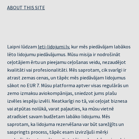
ABOUT THIS SITE
Laipni lūdzam
leti-lidojumi.lv
, kur mēs piedāvājam labākos
lēto lidojumu piedāvājumus. Mūsu misija ir nodrošināt
ceļotājiem ērtu un pieejamu ceļošanas veidu, nezaudējot
kvalitāti vai profesionalitāti. Mēs saprotam, cik svarīgi ir
atrast zemas cenas, un tāpēc mēs piedāvājam lidojumus
sākot no EUR 7. Mūsu platforma aptver visas regulārās un
zemo izmaksu aviokompānijas, sniedzot jums plašu
izvēles iespēju izvēli. Neatkarīgi no tā, vai ceļojat biznesa
vai atpūtas nolūkā, varat paļauties, ka mūsu vietnē
atradīsiet savam budžetam labāko lidojumu. Mēs
saprotam, ka lidojuma rezervēšana var būt sarežģīts un
saspringts process, tāpēc esam izvirzījuši mērķi