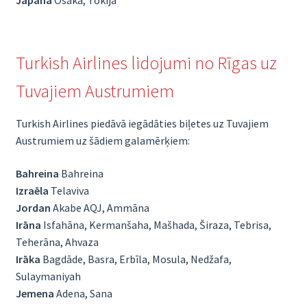
Japāna
Osaka, Tokija
Turkish Airlines lidojumi no Rīgas uz
Tuvajiem Austrumiem
Turkish Airlines piedāvā iegādāties biļetes uz Tuvajiem
Austrumiem uz šādiem galamērķiem:
Bahreina
Bahreina
Izraēla
Telaviva
Jordan
Akabe AQJ, Ammāna
Irāna
Isfahāna, Kermanšaha, Mašhada, Širaza, Tebrisa,
Teherāna, Ahvaza
Irāka
Bagdāde, Basra, Erbīla, Mosula, Nedžafa,
Sulaymaniyah
Jemena
Adena, Sana