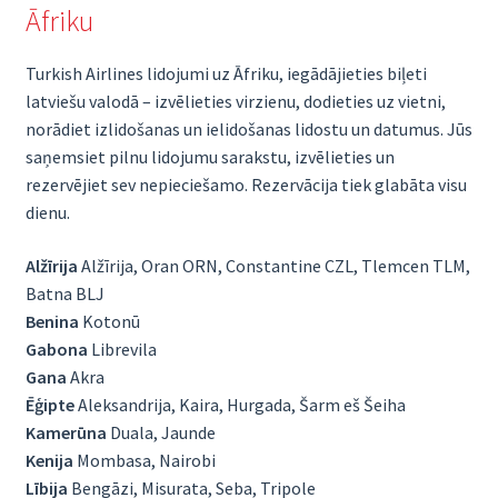
Āfriku
Turkish Airlines lidojumi uz Āfriku, iegādājieties biļeti
latviešu valodā – izvēlieties virzienu, dodieties uz vietni,
norādiet izlidošanas un ielidošanas lidostu un datumus. Jūs
saņemsiet pilnu lidojumu sarakstu, izvēlieties un
rezervējiet sev nepieciešamo. Rezervācija tiek glabāta visu
dienu.
Alžīrija
Alžīrija, Oran ORN, Constantine CZL, Tlemcen TLM,
Batna BLJ
Benina
Kotonū
Gabona
Librevila
Gana
Akra
Ēģipte
Aleksandrija, Kaira, Hurgada, Šarm eš Šeiha
Kamerūna
Duala, Jaunde
Kenija
Mombasa, Nairobi
Lībija
Bengāzi, Misurata, Seba, Tripole