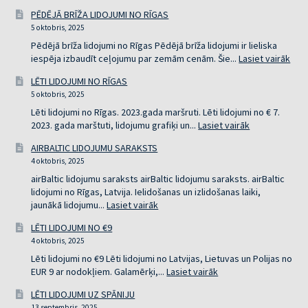
PĒDĒJĀ BRĪŽA LIDOJUMI NO RĪGAS
5 oktobris, 2025
Pēdējā brīža lidojumi no Rīgas Pēdējā brīža lidojumi ir lieliska
:
iespēja izbaudīt ceļojumu par zemām cenām. Šie...
Lasiet vairāk
PĒD
LĒTI LIDOJUMI NO RĪGAS
BRĪ
5 oktobris, 2025
LID
NO
Lēti lidojumi no Rīgas. 2023.gada maršruti. Lēti lidojumi no € 7.
RĪG
:
2023. gada marštuti, lidojumu grafiķi un...
Lasiet vairāk
LĒTI
AIRBALTIC LIDOJUMU SARAKSTS
LIDOJUMI
4 oktobris, 2025
NO
RĪGAS
airBaltic lidojumu saraksts airBaltic lidojumu saraksts. airBaltic
lidojumi no Rīgas, Latvija. Ielidošanas un izlidošanas laiki,
:
jaunākā lidojumu...
Lasiet vairāk
AIRBALTIC
LĒTI LIDOJUMI NO €9
LIDOJUMU
4 oktobris, 2025
SARAKSTS
Lēti lidojumi no €9 Lēti lidojumi no Latvijas, Lietuvas un Polijas no
:
EUR 9 ar nodokļiem. Galamērķi,...
Lasiet vairāk
LĒTI
LĒTI LIDOJUMI UZ SPĀNIJU
LIDOJUMI
13 septembris, 2025