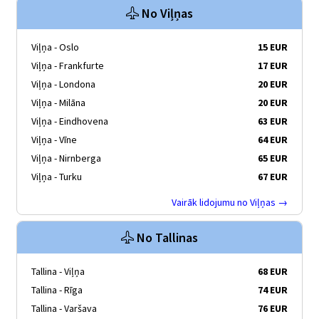
No Viļņas
Viļņa - Oslo
15 EUR
Viļņa - Frankfurte
17 EUR
Viļņa - Londona
20 EUR
Viļņa - Milāna
20 EUR
Viļņa - Eindhovena
63 EUR
Viļņa - Vīne
64 EUR
Viļņa - Nirnberga
65 EUR
Viļņa - Turku
67 EUR
Vairāk lidojumu no Viļņas →
No Tallinas
Tallina - Viļņa
68 EUR
Tallina - Rīga
74 EUR
Tallina - Varšava
76 EUR