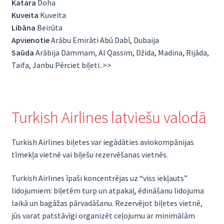
Katara
Doha
Kuveita
Kuveita
Libāna
Beirūta
Apvienotie
Arābu Emirāti Abū Dabī, Dubaija
Saūda
Arābija Dammam, Al Qassim, Džida, Madina, Rijāda,
Taifa, Janbu Pērciet biļeti..>>
Turkish Airlines latviešu valodā
Turkish Airlines biļetes var iegādāties aviokompānijas
tīmekļa vietnē vai biļešu rezervēšanas vietnēs.
Turkish Airlines īpaši koncentrējas uz “viss iekļauts”
lidojumiem: biļetēm turp un atpakaļ, ēdināšanu lidojuma
laikā un bagāžas pārvadāšanu. Rezervējot biļetes vietnē,
jūs varat patstāvīgi organizēt ceļojumu ar minimālām