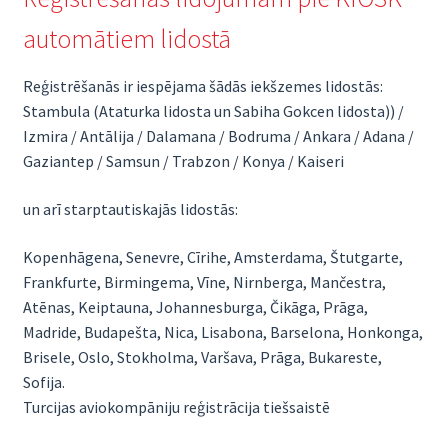
automātiem lidostā
Reģistrēšanās ir iespējama šādās iekšzemes lidostās:
Stambula (Ataturka lidosta un Sabiha Gokcen lidosta)) /
Izmira / Antālija / Dalamana / Bodruma / Ankara / Adana /
Gaziantep / Samsun / Trabzon / Konya / Kaiseri
un arī starptautiskajās lidostās:
Kopenhāgena, Senevre, Cīrihe, Amsterdama, Štutgarte,
Frankfurte, Birmingema, Vīne, Nirnberga, Mančestra,
Atēnas, Keiptauna, Johannesburga, Čikāga, Prāga,
Madride, Budapešta, Nica, Lisabona, Barselona, ​​Honkonga,
Brisele, Oslo, Stokholma, Varšava, Prāga, Bukareste,
Sofija.
Turcijas aviokompāniju reģistrācija tiešsaistē