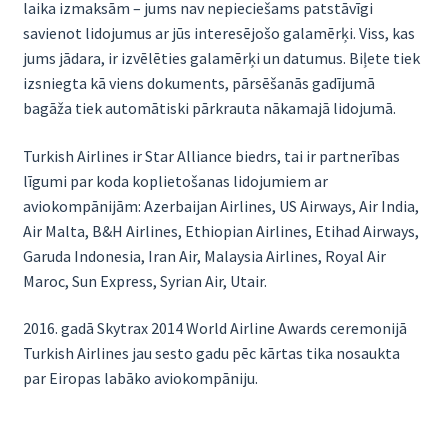
laika izmaksām – jums nav nepieciešams patstāvīgi
savienot lidojumus ar jūs interesējošo galamērķi. Viss, kas
jums jādara, ir izvēlēties galamērķi un datumus. Biļete tiek
izsniegta kā viens dokuments, pārsēšanās gadījumā
bagāža tiek automātiski pārkrauta nākamajā lidojumā.
Turkish Airlines ir Star Alliance biedrs, tai ir partnerības
līgumi par koda koplietošanas lidojumiem ar
aviokompānijām: Azerbaijan Airlines, US Airways, Air India,
Air Malta, B&H Airlines, Ethiopian Airlines, Etihad Airways,
Garuda Indonesia, Iran Air, Malaysia Airlines, Royal Air
Maroc, Sun Express, Syrian Air, Utair.
2016. gadā Skytrax 2014 World Airline Awards ceremonijā
Turkish Airlines jau sesto gadu pēc kārtas tika nosaukta
par Eiropas labāko aviokompāniju.