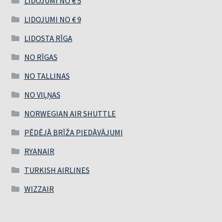
LIDOJUMI NO € 5
LIDOJUMI NO € 9
LIDOSTA RĪGA
NO RĪGAS
NO TALLINAS
NO VIĻŅAS
NORWEGIAN AIR SHUTTLE
PĒDĒJĀ BRĪŽA PIEDĀVĀJUMI
RYANAIR
TURKISH AIRLINES
WIZZAIR