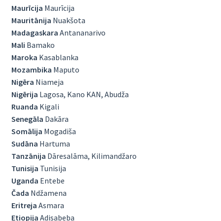
Maurīcija
Maurīcija
Mauritānija
Nuakšota
Madagaskara
Antananarivo
Mali
Bamako
Maroka
Kasablanka
Mozambika
Maputo
Nigēra
Niameja
Nigērija
Lagosa, Kano KAN, Abudža
Ruanda
Kigali
Senegāla
Dakāra
Somālija
Mogadiša
Sudāna
Hartuma
Tanzānija
Dāresalāma, Kilimandžaro
Tunisija
Tunisija
Uganda
Entebe
Čada
Ndžamena
Eritreja
Asmara
Etiopija
Adisabeba