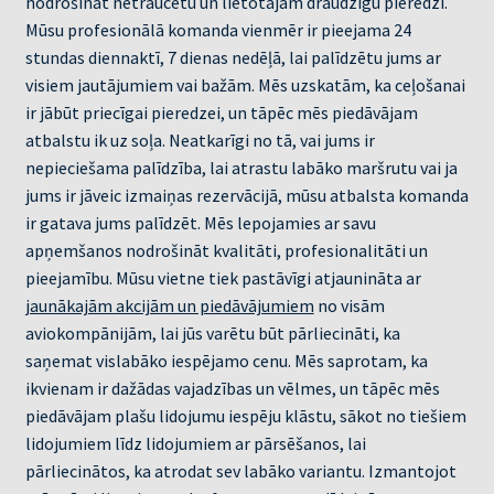
nodrošināt netraucētu un lietotājam draudzīgu pieredzi.
Mūsu profesionālā komanda vienmēr ir pieejama 24
stundas diennaktī, 7 dienas nedēļā, lai palīdzētu jums ar
visiem jautājumiem vai bažām. Mēs uzskatām, ka ceļošanai
ir jābūt priecīgai pieredzei, un tāpēc mēs piedāvājam
atbalstu ik uz soļa. Neatkarīgi no tā, vai jums ir
nepieciešama palīdzība, lai atrastu labāko maršrutu vai ja
jums ir jāveic izmaiņas rezervācijā, mūsu atbalsta komanda
ir gatava jums palīdzēt. Mēs lepojamies ar savu
apņemšanos nodrošināt kvalitāti, profesionalitāti un
pieejamību. Mūsu vietne tiek pastāvīgi atjaunināta ar
jaunākajām akcijām un piedāvājumiem
no visām
aviokompānijām, lai jūs varētu būt pārliecināti, ka
saņemat vislabāko iespējamo cenu. Mēs saprotam, ka
ikvienam ir dažādas vajadzības un vēlmes, un tāpēc mēs
piedāvājam plašu lidojumu iespēju klāstu, sākot no tiešiem
lidojumiem līdz lidojumiem ar pārsēšanos, lai
pārliecinātos, ka atrodat sev labāko variantu. Izmantojot