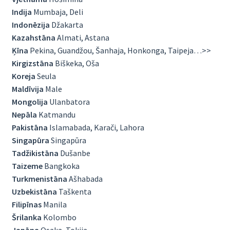
Indija
Mumbaja, Deli
Indonēzija
Džakarta
Kazahstāna
Almati, Astana
Ķīna
Pekina, Guandžou, Šanhaja, Honkonga, Taipeja…>>
Kirgizstāna
Biškeka, Oša
Koreja
Seula
Maldīvija
Male
Mongolija
Ulanbatora
Nepāla
Katmandu
Pakistāna
Islamabada, Karači, Lahora
Singapūra
Singapūra
Tadžikistāna
Dušanbe
Taizeme
Bangkoka
Turkmenistāna
Ašhabada
Uzbekistāna
Taškenta
Filipīnas
Manila
Šrilanka
Kolombo