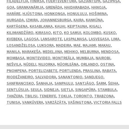
FILADELFIJA
,
FĪNIKSA
,
FUERTEVENTURA
,
GAZIANTEPA
,
GAZIPAŞA
,
GOA
,
GRANKANĀRIJA
,
GRENĀDA
,
HAIDARABADA
,
HANOJA
,
HARĀRE
,
HJŪSTONA
,
HONKONGA
,
HONULULU
,
HOŠIMINA
,
HURGADA
,
IZMIRA
,
JOHANNESBURGA
,
KAIRA
,
KANKŪNA
,
KARTĀGENA
,
KASABLANKA
,
KAUAI
,
KEIPTAUNA
,
KIGALI
,
KILIMANDŽĀRO
,
KIRASAO
,
KITO
,
KO SAMUI
,
KOLOMBO
,
KUSKO
,
KVEBEKA
,
LAGOSA
,
LANSAROTE
,
LASPALMASA
,
LASVEGASA
,
LIMA
,
LOSANDŽELOSA
,
LUKSORA
,
MADEIRA
,
MAE
,
MAJAMI
,
MAKAU
,
MANILA
,
MARAKEŠA
,
MEDELJINA
,
MEHIKO
,
MELBURNA
,
MENDOSA
,
MOMBASA
,
MONTEVIDEO
,
MONTREĀLA
,
MUMBAJA
,
NAIROBI
,
NEŠVILA
,
ŅŪDELI
,
ŅUJORKA
,
ŅŪORLEĀNA
,
ORLANDO
,
OSTINA
,
PNOMPEŅA
,
PORTELIZABETE
,
PORTLENDA
,
PRASLINA
,
RABATA
,
RIODEŽANEIRO
,
SALVADORA
,
SANANTONIO
,
SANDJEGO
,
SANFRANCISKO
,
ŠANHAJA
,
SANPAULU
,
SANTJĀGO
,
ŠARM
,
ŠEIHA
,
SENTLŪSIJA
,
SEULA
,
SIDNEJA
,
SIETLA
,
SINGAPŪRA
,
STAMBULA
,
TANŽERA
,
TBILISI
,
TENERIFE
,
TOKIJA
,
TORONTO
,
TRABZONA
,
TUNISA
,
VANKŪVERA
,
VARZĀZĀTA
,
VAŠINGTONA
,
VICTORIA FALLS