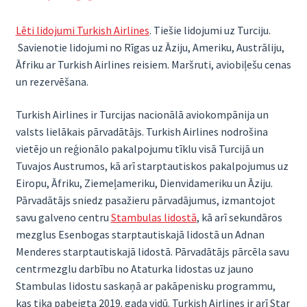
Lēti lidojumi Turkish Airlines
. Tiešie lidojumi uz Turciju.
Savienotie lidojumi no Rīgas uz Āziju, Ameriku, Austrāliju,
Āfriku ar Turkish Airlines reisiem. Maršruti, aviobiļešu cenas
un rezervēšana.
Turkish Airlines ir Turcijas nacionālā aviokompānija un
valsts lielākais pārvadātājs. Turkish Airlines nodrošina
vietējo un reģionālo pakalpojumu tīklu visā Turcijā un
Tuvajos Austrumos, kā arī starptautiskos pakalpojumus uz
Eiropu, Āfriku, Ziemeļameriku, Dienvidameriku un Āziju.
Pārvadātājs sniedz pasažieru pārvadājumus, izmantojot
savu galveno centru
Stambulas lidostā
, kā arī sekundāros
mezglus Esenbogas starptautiskajā lidostā un Adnan
Menderes starptautiskajā lidostā. Pārvadātājs pārcēla savu
centrmezglu darbību no Ataturka lidostas uz jauno
Stambulas lidostu saskaņā ar pakāpenisku programmu,
kas tika pabeigta 2019. gada vidū. Turkish Airlines ir arī Star