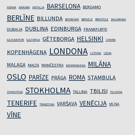
BARSELONA
BERGAMO
ADANA
ANKARA
ANTALJA
BERLĪNE
BILLUNDA
BODRUMA
BRISELE
BRISTOLE
DALAMANA
DUBLINA
EDINBURGA
DUBAIJA
FRANKFURTE
HELSINKI
GĒTEBORGA
GAZIANTEPA
GAZIPAŞA
IZMIRA
LONDONA
KOPENHĀGENA
LUTONA
LĪDSA
MILĀNA
MALAGA
MALTA
MANČESTRA
MEMMINGENA
OSLO
PARĪZE
ROMA
STAMBULA
PRĀGA
STOKHOLMA
TBILISI
TALLINA
STANSTEDA
TELAVIVA
TENERIFE
VENĒCIJA
VARŠAVA
VIĻŅA
TRABZONA
VĪNE