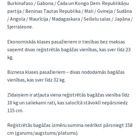
Burkinafaso / Gabona / Čada un Kongo Dem. Republikāņu
partija / Beninas Tautas Republika / Mali / Gvineja / Sudāna
/ Angola / Maurīcija / Madagaskara / Seišelu salas / Japāna /
Sjerraleone.
Ekonomiskās klases pasažieriem ir tiesības bez maksas
saņemt divas reģistrētās bagāžas vienības, kas sver līdz 23
kg.
Biznesa klases pasažieriem – divas nododamās bagāžas
vienības, kas sver līdz 32 kg.
Zīdaiņiem ir atļauta viena reģistrētās bagāžas vienība līdz
10 kg un saliekami rati, kas salocītā stāvoklī nepārsniedz
115 cm.
Reģistrētās bagāžas izmēru summa nedrīkst pārsniegt 158
​​cm (garums/augstums/platums).