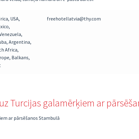
frica, USA,
freehotellatvia@thy.com
xico,
Venezuela,
ba, Argentina,
th Africa,
rope, Balkans,
t
isi uz Turcijas galamērķiem ar pārsē
ērķiem ar pārsēšanos Stambulā