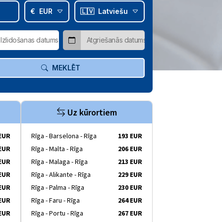
€
EUR
🇱🇻
Latviešu
MEKLĒT
Uz kūrortiem
 EUR
Rīga - Barselona - Rīga
193 EUR
 EUR
Rīga - Malta - Rīga
206 EUR
 EUR
Rīga - Malaga - Rīga
213 EUR
 EUR
Rīga - Alikante - Rīga
229 EUR
 EUR
Rīga - Palma - Rīga
230 EUR
 EUR
Rīga - Faru - Rīga
264 EUR
 EUR
Rīga - Portu - Rīga
267 EUR