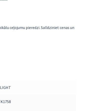
unikālu ceļojumu pieredzi. Salīdziniet cenas un
FLIGHT
TK1758