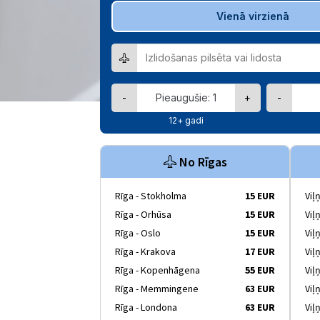
Vienā virzienā
-
+
-
12+ gadi
No Rīgas
Rīga - Stokholma
15 EUR
Viļ
Rīga - Orhūsa
15 EUR
Viļ
Rīga - Oslo
15 EUR
Viļ
Rīga - Krakova
17 EUR
Viļ
Rīga - Kopenhāgena
55 EUR
Viļ
Rīga - Memmingene
63 EUR
Viļ
Rīga - Londona
63 EUR
Viļ