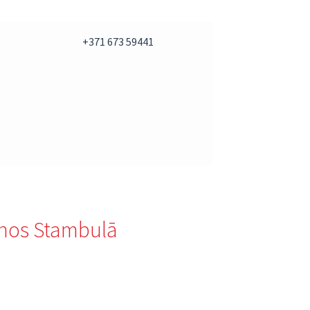
+371 673 59441
šanos Stambulā