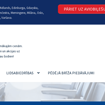
t Midlands, Edinburga, Gdaņska,
PĀRIET UZ AVIOBIĻE
nčestra, Memingene, Milāna, Oslo,
, Varšava.
zemākajām cenām.
i un akcijas uz
au šodien!
LIDSABIEDRĪBAS
PĒDĒJĀ BRĪŽA PIEDĀVĀJUMI
MI UN ATBILDES
LĒTI LIDOJUMI, REZERVĒŠANA