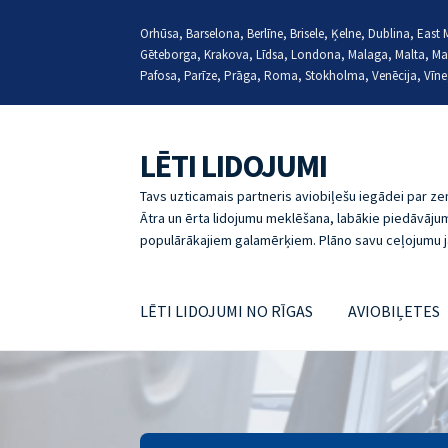
Orhūsa, Barselona, Berlīne, Brisele, Ķelne, Dublina, Eas
Gēteborga, Krakova, Līdsa, Londona, Malaga, Malta, Ma
Pafosa, Parīze, Prāga, Roma, Stokholma, Venēcija, Vīne
LĒTI LIDOJUMI
Skip
Skip
to
to
Tavs uzticamais partneris aviobiļešu iegādei par 
navigation
content
Ātra un ērta lidojumu meklēšana, labākie piedāvājum
populārākajiem galamērķiem. Plāno savu ceļojumu j
LĒTI LIDOJUMI NO RĪGAS
AVIOBIĻETES
Sākumlapa
ABOUT
LĒTI LIDOJUMI, JAUTĀJU