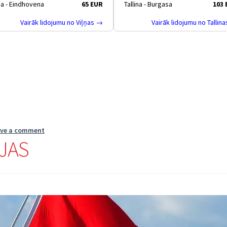
ņa - Eindhovena
65 EUR
Tallina - Burgasa
103
Vairāk lidojumu no Viļņas →
Vairāk lidojumu no Tallin
ave a comment
IJAS