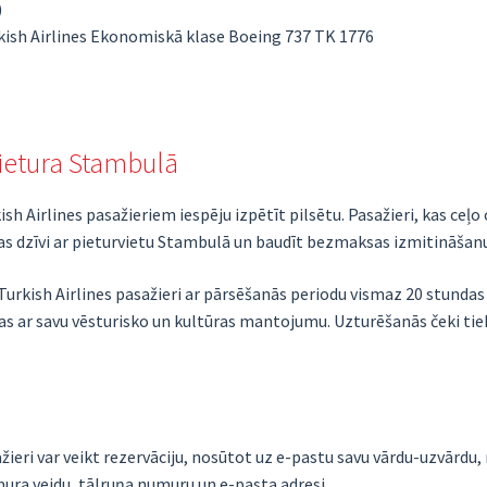
)
rkish Airlines Ekonomiskā klase Boeing 737 TK 1776
ietura Stambulā
Airlines pasažieriem iespēju izpētīt pilsētu. Pasažieri, kas ceļo 
ras dzīvi ar pieturvietu Stambulā un baudīt bezmaksas izmitināšan
rkish Airlines pasažieri ar pārsēšanās periodu vismaz 20 stundas
 ar savu vēsturisko un kultūras mantojumu. Uzturēšanās čeki tiek
eri var veikt rezervāciju, nosūtot uz e-pastu savu vārdu-uzvārdu,
ra veidu, tālruņa numuru un e-pasta adresi.