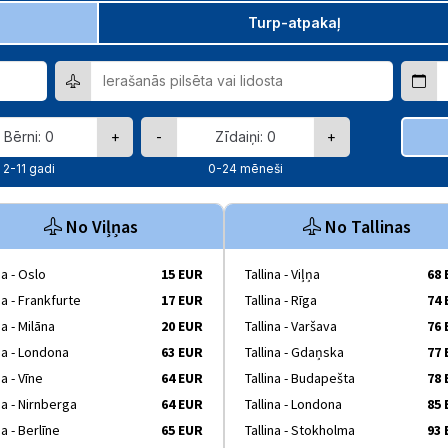
Turp-atpakaļ
+
-
+
2-11 gadi
0-24 mēneši
No Viļņas
No Tallinas
ņa - Oslo
15 EUR
Tallina - Viļņa
68
ņa - Frankfurte
17 EUR
Tallina - Rīga
74
ņa - Milāna
20 EUR
Tallina - Varšava
76
ņa - Londona
63 EUR
Tallina - Gdaņska
77
ņa - Vīne
64 EUR
Tallina - Budapešta
78
ņa - Nirnberga
64 EUR
Tallina - Londona
85
ņa - Berlīne
65 EUR
Tallina - Stokholma
93