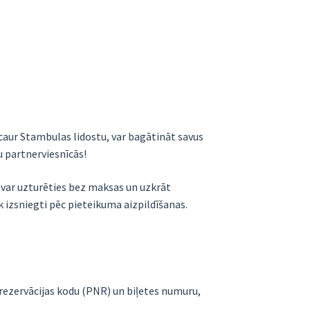
caur Stambulas lidostu, var bagātināt savus
u partnerviesnīcās!
 var uzturēties bez maksas un uzkrāt
 izsniegti pēc pieteikuma aizpildīšanas.
 rezervācijas kodu (PNR) un biļetes numuru,