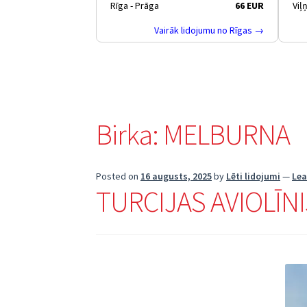
Rīga - Prāga
66 EUR
Viļ
Vairāk lidojumu no Rīgas →
Birka:
MELBURNA
Posted on
16 augusts, 2025
by
Lēti lidojumi
—
Le
TURCIJAS AVIOLĪN