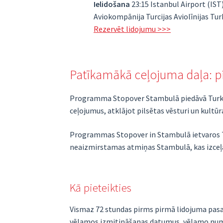
Ielidošana
23:15 Istanbul Airport (IST
Aviokompānija Turcijas Aviolīnijas Tu
Rezervēt lidojumu >>>
Patīkamākā ceļojuma daļa: p
Programma Stopover Stambulā piedāvā Turkish 
ceļojumus, atklājot pilsētas vēsturi un kultū
Programmas Stopover in Stambulā ietvaros Tu
neaizmirstamas atmiņas Stambulā, kas izceļas
Kā pieteikties
Vismaz 72 stundas pirms pirmā lidojuma pasaži
vēlamos izmitināšanas datumus, vēlamo numu