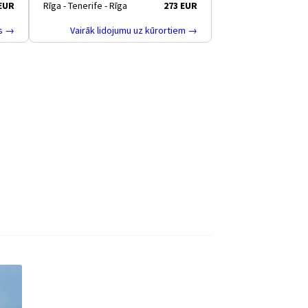
 EUR
Rīga - Tenerife - Rīga
273 EUR
as →
Vairāk lidojumu uz kūrortiem →