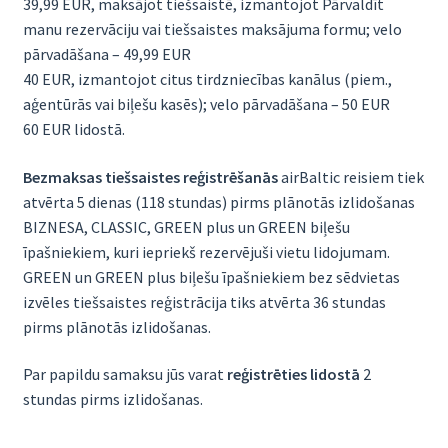
39,99 EUR, maksājot tiešsaistē, izmantojot Pārvaldīt
manu rezervāciju vai tiešsaistes maksājuma formu; velo
pārvadāšana – 49,99 EUR
40 EUR, izmantojot citus tirdzniecības kanālus (piem.,
aģentūrās vai biļešu kasēs); velo pārvadāšana – 50 EUR
60 EUR lidostā.
Bezmaksas tiešsaistes reģistrēšanās
airBaltic reisiem tiek
atvērta 5 dienas (118 stundas) pirms plānotās izlidošanas
BIZNESA, CLASSIC, GREEN plus un GREEN biļešu
īpašniekiem, kuri iepriekš rezervējuši vietu lidojumam.
GREEN un GREEN plus biļešu īpašniekiem bez sēdvietas
izvēles tiešsaistes reģistrācija tiks atvērta 36 stundas
pirms plānotās izlidošanas.
Par papildu samaksu jūs varat
reģistrēties lidostā
2
stundas pirms izlidošanas.