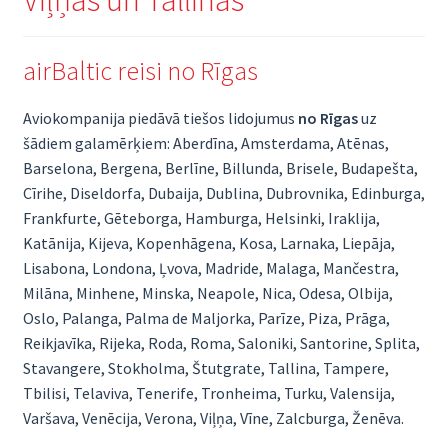
airBaltic reisi no Rīgas
Aviokompanija piedāvā tiešos lidojumus
no Rīgas
uz
šādiem galamērķiem: Aberdīna, Amsterdama, Atēnas,
Barselona, Bergena, Berlīne, Billunda, Brisele, Budapešta,
Cīrihe, Diseldorfa, Dubaija, Dublina, Dubrovnika, Edinburga,
Frankfurte, Gēteborga, Hamburga, Helsinki, Iraklija,
Katānija, Kijeva, Kopenhāgena, Kosa, Larnaka, Liepāja,
Lisabona, Londona, Ļvova, Madride, Malaga, Mančestra,
Milāna, Minhene, Minska, Neapole, Nica, Odesa, Olbija,
Oslo, Palanga, Palma de Maljorka, Parīze, Piza, Prāga,
Reikjavīka, Rijeka, Roda, Roma, Saloniki, Santorine, Splita,
Stavangere, Stokholma, Štutgrate, Tallina, Tampere,
Tbilisi, Telaviva, Tenerife, Tronheima, Turku, Valensija,
Varšava, Venēcija, Verona, Viļņa, Vīne, Zalcburga, Ženēva.