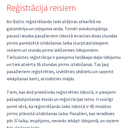
Reģistrācija reisiem
Air Baltic reģistrēšanās laiki atšķiras atkarībā no
galamērķa un ceļojuma veida. Tomēr aviokompānija
parasti iesaka pasažieriem lidostā ierasties divas stundas
pirms paredzētā izlidošanas laika starptautiskajiem
reisiem un stundu pirms iekšzemes lidojumiem.
Tiešsaistes reģistrācija ir pieejama lielākajai daļai lidojumu
un tiek atvērta 36 stundas pirms izlidošanas. Tas ļauj
pasažieriem reģistrēties, izvēlēties sēdvietu un saņemt
iekāpšanas karti, atrodoties mājās.
Tiem, kas dod priekšroku reģistrēties lidostā, ir pieejami
pašapkalpošanās kioski un reģistrācijas letes. Ir svarīgi
ņemt vērā, ka reģistrēšanās laiks lidostā ir 45 minūtes
pirms plānotā izlidošanas laika. Pasažieri, kas ieradīsies
pēc šī laika, iespējams, nevarēs iekāpt lidojumā, un viņiem
būs jāpārceļ laiks.