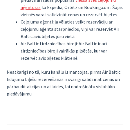
piedāvā arī tādas populāras
tiešsaistes ceļojumu
aģentūras
kā Expedia, Orbitz un Booking.com. Šajās
vietnēs varat salīdzināt cenas un rezervēt biļetes.
Ceļojumu aģenti: ja vēlaties veikt rezervāciju ar
ceļojumu aģenta starpniecību, viņi var rezervēt Air
Baltic aviobiļetes jūsu vietā.
Air Baltic tirdzniecības biroji: Air Baltic ir arī
tirdzniecības biroji vairākās pilsētās, kur var
rezervēt aviobiļetes klātienē.
Neatkarīgi no tā, kuru kanālu izmantojat, pirms Air Baltic
lidojumu biļešu rezervēšanas ir svarīgi salīdzināt cenas un
pārbaudīt akcijas un atlaides, lai nodrošinātu vislabāko
piedāvājumu.