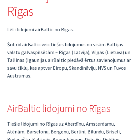
Rīgas
Lēti lidojumi airBaltic no Rīgas.
Šobrīd airBaltic veic tiešos lidojumus no visām Baltijas
valstu galvaspilsētām – Rīgas (Latvija), Viļņas (Lietuva) un
Tallinas (Igaunija). airBaltic piedāvā ērtus savienojumus ar
savu tīklu, kas aptver Eiropu, Skandināviju, NVS un Tuvos
Austrumus.
AirBaltic lidojumi no Rīgas
Tiešie lidojumi no Rīgas uz Aberdīnu, Amsterdamu,
Atēnām, Barselonu, Bergenu, Berlīni, Bilundu, Briseli,
Budapeštu, Katāniju, Kopenhāgenu, Dubaiju, Dublinu,