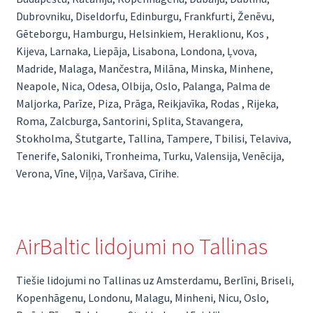
Dubrovniku, Diseldorfu, Edinburgu, Frankfurti, Ženēvu,
Gēteborgu, Hamburgu, Helsinkiem, Heraklionu, Kos ,
Kijeva, Larnaka, Liepāja, Lisabona, Londona, Ļvova,
Madride, Malaga, Mančestra, Milāna, Minska, Minhene,
Neapole, Nica, Odesa, Olbija, Oslo, Palanga, Palma de
Maljorka, Parīze, Piza, Prāga, Reikjavīka, Rodas , Rijeka,
Roma, Zalcburga, Santorini, Splita, Stavangera,
Stokholma, Štutgarte, Tallina, Tampere, Tbilisi, Telaviva,
Tenerife, Saloniki, Tronheima, Turku, Valensija, Venēcija,
Verona, Vīne, Viļņa, Varšava, Cīrihe.
AirBaltic lidojumi no Tallinas
Tiešie lidojumi no Tallinas uz Amsterdamu, Berlīni, Briseli,
Kopenhāgenu, Londonu, Malagu, Minheni, Nicu, Oslo,