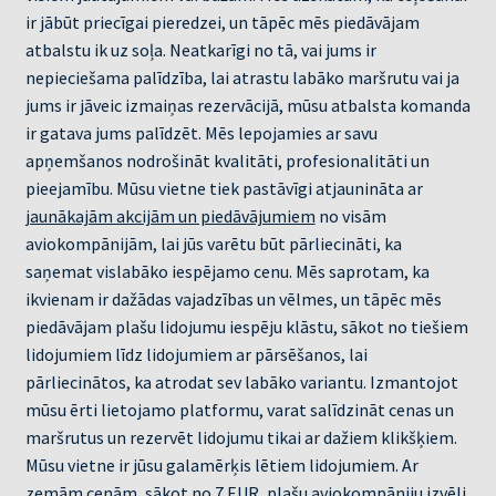
ir jābūt priecīgai pieredzei, un tāpēc mēs piedāvājam
atbalstu ik uz soļa. Neatkarīgi no tā, vai jums ir
nepieciešama palīdzība, lai atrastu labāko maršrutu vai ja
jums ir jāveic izmaiņas rezervācijā, mūsu atbalsta komanda
ir gatava jums palīdzēt. Mēs lepojamies ar savu
apņemšanos nodrošināt kvalitāti, profesionalitāti un
pieejamību. Mūsu vietne tiek pastāvīgi atjaunināta ar
jaunākajām akcijām un piedāvājumiem
no visām
aviokompānijām, lai jūs varētu būt pārliecināti, ka
saņemat vislabāko iespējamo cenu. Mēs saprotam, ka
ikvienam ir dažādas vajadzības un vēlmes, un tāpēc mēs
piedāvājam plašu lidojumu iespēju klāstu, sākot no tiešiem
lidojumiem līdz lidojumiem ar pārsēšanos, lai
pārliecinātos, ka atrodat sev labāko variantu. Izmantojot
mūsu ērti lietojamo platformu, varat salīdzināt cenas un
maršrutus un rezervēt lidojumu tikai ar dažiem klikšķiem.
Mūsu vietne ir jūsu galamērķis lētiem lidojumiem. Ar
zemām cenām,
sākot no 7 EUR
, plašu aviokompāniju izvēli