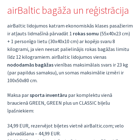
airBaltic bagāža un reģistrācija
airBaltic lidojumos katram ekonomiskās klases pasažierim
ir atļauts lidmašīnā pārvadāt 1
rokas somu
(55x40x23 cm)
+ 1 personīgo lietu (30x40x10 cm) ar kopējo svaru 8
kilogrami, ja vien neesat palielinājis rokas bagāžas limitu
līdz 12 kilogramiem. airBaltic lidojumos vienas
nododamās bagāžas
vienības maksimālais svars ir 23 kg
(par papildus samaksu), un somas maksimālie izmēri ir
100x50x80 cm.
Maksa par
sporta inventāru
par komplektu vienā
braucienā GREEN, GREEN plus un CLASSIC biļešu
īpašniekiem:
34,99 EUR, rezervējot biļetes vietnē airBaltic.com; velo
pārvadāšana – 44,99 EUR.