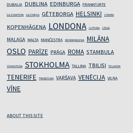
DUBLINA
EDINBURGA
DUBAIJA
FRANKFURTE
HELSINKI
GĒTEBORGA
GAZIANTEPA
GAZIPAŞA
IZMIRA
LONDONA
KOPENHĀGENA
LUTONA
LĪDSA
MILĀNA
MALAGA
MALTA
MANČESTRA
MEMMINGENA
OSLO
PARĪZE
ROMA
STAMBULA
PRĀGA
STOKHOLMA
TBILISI
TALLINA
STANSTEDA
TELAVIVA
TENERIFE
VENĒCIJA
VARŠAVA
VIĻŅA
TRABZONA
VĪNE
ABOUT THIS SITE