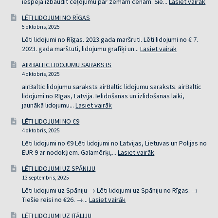
:
iespēja izbaudīt ceļojumu par zemām cenām. Šie...
Lasiet vairāk
PĒD
LĒTI LIDOJUMI NO RĪGAS
BRĪ
5 oktobris, 2025
LID
NO
Lēti lidojumi no Rīgas. 2023.gada maršruti. Lēti lidojumi no € 7.
RĪG
:
2023. gada marštuti, lidojumu grafiķi un...
Lasiet vairāk
LĒTI
AIRBALTIC LIDOJUMU SARAKSTS
LIDOJUMI
4 oktobris, 2025
NO
RĪGAS
airBaltic lidojumu saraksts airBaltic lidojumu saraksts. airBaltic
lidojumi no Rīgas, Latvija. Ielidošanas un izlidošanas laiki,
:
jaunākā lidojumu...
Lasiet vairāk
AIRBALTIC
LĒTI LIDOJUMI NO €9
LIDOJUMU
4 oktobris, 2025
SARAKSTS
Lēti lidojumi no €9 Lēti lidojumi no Latvijas, Lietuvas un Polijas no
:
EUR 9 ar nodokļiem. Galamērķi,...
Lasiet vairāk
LĒTI
LĒTI LIDOJUMI UZ SPĀNIJU
LIDOJUMI
13 septembris, 2025
NO
€9
Lēti lidojumi uz Spāniju → Lēti lidojumi uz Spāniju no Rīgas. →
:
Tiešie reisi no €26. →...
Lasiet vairāk
LĒTI
LĒTI LIDOJUMI UZ ITĀLIJU
LIDOJUMI