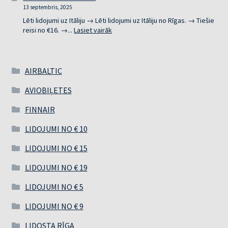
13 septembris, 2025
UZ
SPĀNIJU
Lēti lidojumi uz Itāliju → Lēti lidojumi uz Itāliju no Rīgas. → Tiešie
:
reisi no €16. →...
Lasiet vairāk
LĒTI
LIDOJUMI
UZ
ITĀLIJU
AIRBALTIC
AVIOBIĻETES
FINNAIR
LIDOJUMI NO € 10
LIDOJUMI NO € 15
LIDOJUMI NO € 19
LIDOJUMI NO € 5
LIDOJUMI NO € 9
LIDOSTA RĪGA