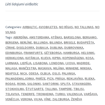
Lēti lidojumi airBaltic
Categories:
AIRBALTIC
,
AVIOBIĻETES
,
NO RĪGAS
,
NO TALLINAS
,
NO
VIĻŅAS
Tags:
ABERDĪNA
,
AMSTERDAMA
,
ATĒNAS
,
BARSELONA
,
BERGAMO
,
BERGENA
,
BERLĪNE
,
BILLUNDA
,
BILUNDA
,
BRISELE
,
BUDAPEŠTA
,
CĪRIHE
,
DISELDORFA
,
DUBAIJA
,
DUBLINA
,
DUBROVNIKA
,
EDINBURGA
,
FRANKFURTE
,
GĒTEBORGA
,
HAMBURGA
,
HELSINKI
,
HERAKLIONA
,
KATĀNIJA
,
KIJEVA
,
KIPRA
,
KOPENHĀGENA
,
KOSA
,
LARNAKA
,
LIEPĀJA
,
LISABONA
,
LONDONA
,
ĻVOVA
,
MADRIDE
,
MALAGA
,
MANČESTRA
,
MASKAVA
,
MILĀNA
,
MINHENE
,
MINSKA
,
NEAPOLE
,
NICA
,
ODESA
,
OLBIJA
,
OSLO
,
PALANGA
,
PALMADEMALJORKA
,
PARĪZE
,
PIZA
,
PRĀGA
,
REIKJAVĪKA
,
RIJEKA
,
RODAS
,
ROMA
,
SALONIKI
,
SANTORINI
,
SPLITA
,
STAVANGERA
,
STOKHOLMA
,
ŠTUTGARTE
,
TALLINA
,
TAMPERE
,
TBILISI
,
TELAVIVA
,
TENERIFE
,
TRONHEIMA
,
TURKU
,
VALENSIJA
,
VARŠAVA
,
VENĒCIJA
,
VERONA
,
VIĻŅA
,
VĪNE
,
ZALCBURGA
,
ŽEŅĒVA