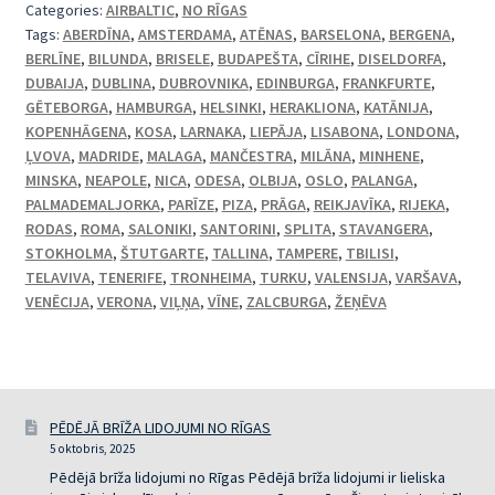
Categories:
AIRBALTIC
,
NO RĪGAS
Tags:
ABERDĪNA
,
AMSTERDAMA
,
ATĒNAS
,
BARSELONA
,
BERGENA
,
BERLĪNE
,
BILUNDA
,
BRISELE
,
BUDAPEŠTA
,
CĪRIHE
,
DISELDORFA
,
DUBAIJA
,
DUBLINA
,
DUBROVNIKA
,
EDINBURGA
,
FRANKFURTE
,
GĒTEBORGA
,
HAMBURGA
,
HELSINKI
,
HERAKLIONA
,
KATĀNIJA
,
KOPENHĀGENA
,
KOSA
,
LARNAKA
,
LIEPĀJA
,
LISABONA
,
LONDONA
,
ĻVOVA
,
MADRIDE
,
MALAGA
,
MANČESTRA
,
MILĀNA
,
MINHENE
,
MINSKA
,
NEAPOLE
,
NICA
,
ODESA
,
OLBIJA
,
OSLO
,
PALANGA
,
PALMADEMALJORKA
,
PARĪZE
,
PIZA
,
PRĀGA
,
REIKJAVĪKA
,
RIJEKA
,
RODAS
,
ROMA
,
SALONIKI
,
SANTORINI
,
SPLITA
,
STAVANGERA
,
STOKHOLMA
,
ŠTUTGARTE
,
TALLINA
,
TAMPERE
,
TBILISI
,
TELAVIVA
,
TENERIFE
,
TRONHEIMA
,
TURKU
,
VALENSIJA
,
VARŠAVA
,
VENĒCIJA
,
VERONA
,
VIĻŅA
,
VĪNE
,
ZALCBURGA
,
ŽEŅĒVA
PĒDĒJĀ BRĪŽA LIDOJUMI NO RĪGAS
5 oktobris, 2025
Pēdējā brīža lidojumi no Rīgas Pēdējā brīža lidojumi ir lieliska