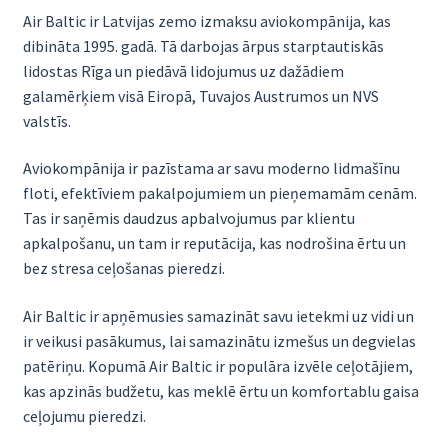
Air Baltic ir Latvijas zemo izmaksu aviokompānija, kas
dibināta 1995. gadā. Tā darbojas ārpus starptautiskās
lidostas Rīga un piedāvā lidojumus uz dažādiem
galamērķiem visā Eiropā, Tuvajos Austrumos un NVS
valstīs.
Aviokompānija ir pazīstama ar savu moderno lidmašīnu
floti, efektīviem pakalpojumiem un pieņemamām cenām.
Tas ir saņēmis daudzus apbalvojumus par klientu
apkalpošanu, un tam ir reputācija, kas nodrošina ērtu un
bez stresa ceļošanas pieredzi.
Air Baltic ir apņēmusies samazināt savu ietekmi uz vidi un
ir veikusi pasākumus, lai samazinātu izmešus un degvielas
patēriņu. Kopumā Air Baltic ir populāra izvēle ceļotājiem,
kas apzinās budžetu, kas meklē ērtu un komfortablu gaisa
ceļojumu pieredzi.