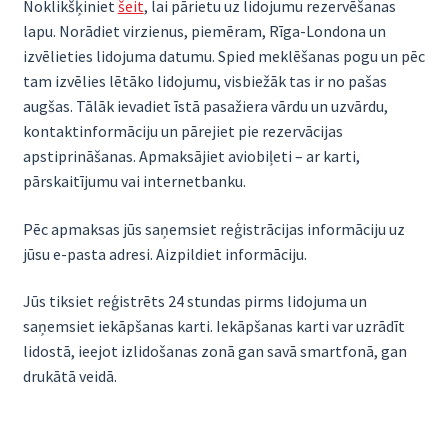
Noklikšķiniet
šeit
, lai pārietu uz lidojumu rezervēšanas
lapu. Norādiet virzienus, piemēram, Rīga-Londona un
izvēlieties lidojuma datumu. Spied meklēšanas pogu un pēc
tam izvēlies lētāko lidojumu, visbiežāk tas ir no pašas
augšas. Tālāk ievadiet īstā pasažiera vārdu un uzvārdu,
kontaktinformāciju un pārejiet pie rezervācijas
apstiprināšanas. Apmaksājiet aviobiļeti – ar karti,
pārskaitījumu vai internetbanku.
Pēc apmaksas jūs saņemsiet reģistrācijas informāciju uz
jūsu e-pasta adresi. Aizpildiet informāciju.
Jūs tiksiet reģistrēts 24 stundas pirms lidojuma un
saņemsiet iekāpšanas karti. Iekāpšanas karti var uzrādīt
lidostā, ieejot izlidošanas zonā gan savā smartfonā, gan
drukātā veidā.