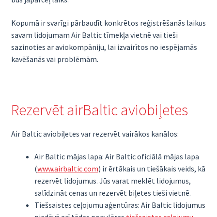
Kopumā ir svarīgi pārbaudīt konkrētos reģistrēšanās laikus
savam lidojumam Air Baltic tīmekļa vietnē vai tieši
sazinoties ar aviokompāniju, lai izvairītos no iespējamās
kavēšanās vai problēmām.
Rezervēt airBaltic aviobiļetes
Air Baltic aviobiļetes var rezervēt vairākos kanālos:
Air Baltic mājas lapa: Air Baltic oficiālā mājas lapa
(
www.airbaltic.com
) ir ērtākais un tiešākais veids, kā
rezervēt lidojumus. Jūs varat meklēt lidojumus,
salīdzināt cenas un rezervēt biļetes tieši vietnē.
Tiešsaistes ceļojumu aģentūras: Air Baltic lidojumus