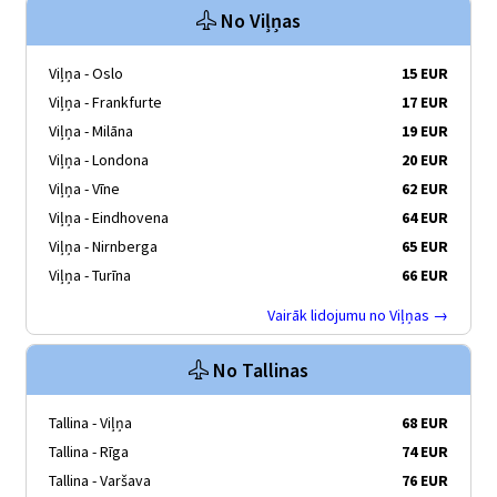
No Viļņas
Viļņa - Oslo
15 EUR
Viļņa - Frankfurte
17 EUR
Viļņa - Milāna
19 EUR
Viļņa - Londona
20 EUR
Viļņa - Vīne
62 EUR
Viļņa - Eindhovena
64 EUR
Viļņa - Nirnberga
65 EUR
Viļņa - Turīna
66 EUR
Vairāk lidojumu no Viļņas →
No Tallinas
Tallina - Viļņa
68 EUR
Tallina - Rīga
74 EUR
Tallina - Varšava
76 EUR