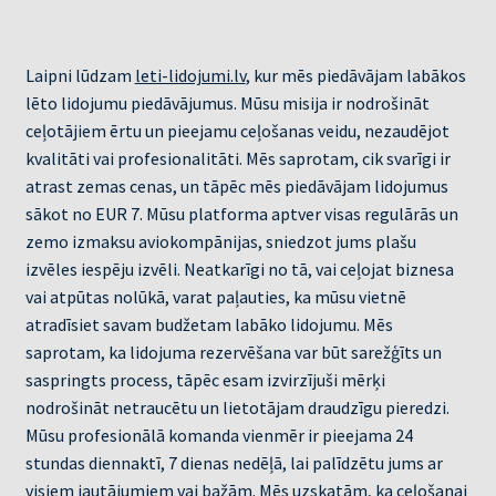
Laipni lūdzam
leti-lidojumi.lv
, kur mēs piedāvājam labākos
lēto lidojumu piedāvājumus. Mūsu misija ir nodrošināt
ceļotājiem ērtu un pieejamu ceļošanas veidu, nezaudējot
kvalitāti vai profesionalitāti. Mēs saprotam, cik svarīgi ir
atrast zemas cenas, un tāpēc mēs piedāvājam lidojumus
sākot no EUR 7. Mūsu platforma aptver visas regulārās un
zemo izmaksu aviokompānijas, sniedzot jums plašu
izvēles iespēju izvēli. Neatkarīgi no tā, vai ceļojat biznesa
vai atpūtas nolūkā, varat paļauties, ka mūsu vietnē
atradīsiet savam budžetam labāko lidojumu. Mēs
saprotam, ka lidojuma rezervēšana var būt sarežģīts un
saspringts process, tāpēc esam izvirzījuši mērķi
nodrošināt netraucētu un lietotājam draudzīgu pieredzi.
Mūsu profesionālā komanda vienmēr ir pieejama 24
stundas diennaktī, 7 dienas nedēļā, lai palīdzētu jums ar
visiem jautājumiem vai bažām. Mēs uzskatām, ka ceļošanai