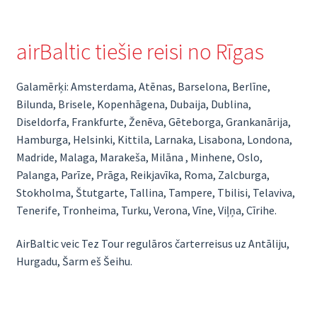
airBaltic tiešie reisi no Rīgas
Galamērķi: Amsterdama, Atēnas, Barselona, Berlīne,
Bilunda, Brisele, Kopenhāgena, Dubaija, Dublina,
Diseldorfa, Frankfurte, Ženēva, Gēteborga, Grankanārija,
Hamburga, Helsinki, Kittila, Larnaka, Lisabona, Londona,
Madride, Malaga, Marakeša, Milāna , Minhene, Oslo,
Palanga, Parīze, Prāga, Reikjavīka, Roma, Zalcburga,
Stokholma, Štutgarte, Tallina, Tampere, Tbilisi, Telaviva,
Tenerife, Tronheima, Turku, Verona, Vīne, Viļņa, Cīrihe.
AirBaltic veic Tez Tour regulāros čarterreisus uz Antāliju,
Hurgadu, Šarm eš Šeihu.