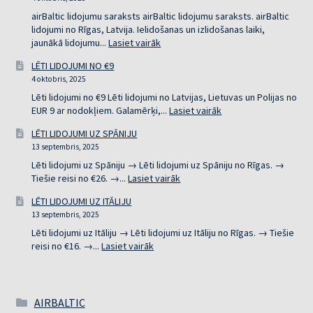
NO
RĪGAS
airBaltic lidojumu saraksts airBaltic lidojumu saraksts. airBaltic
lidojumi no Rīgas, Latvija. Ielidošanas un izlidošanas laiki,
:
jaunākā lidojumu...
Lasiet vairāk
AIRBALTIC
LĒTI LIDOJUMI NO €9
LIDOJUMU
4 oktobris, 2025
SARAKSTS
Lēti lidojumi no €9 Lēti lidojumi no Latvijas, Lietuvas un Polijas no
:
EUR 9 ar nodokļiem. Galamērķi,...
Lasiet vairāk
LĒTI
LĒTI LIDOJUMI UZ SPĀNIJU
LIDOJUMI
13 septembris, 2025
NO
€9
Lēti lidojumi uz Spāniju → Lēti lidojumi uz Spāniju no Rīgas. →
:
Tiešie reisi no €26. →...
Lasiet vairāk
LĒTI
LĒTI LIDOJUMI UZ ITĀLIJU
LIDOJUMI
13 septembris, 2025
UZ
SPĀNIJU
Lēti lidojumi uz Itāliju → Lēti lidojumi uz Itāliju no Rīgas. → Tiešie
:
reisi no €16. →...
Lasiet vairāk
LĒTI
LIDOJUMI
UZ
ITĀLIJU
AIRBALTIC