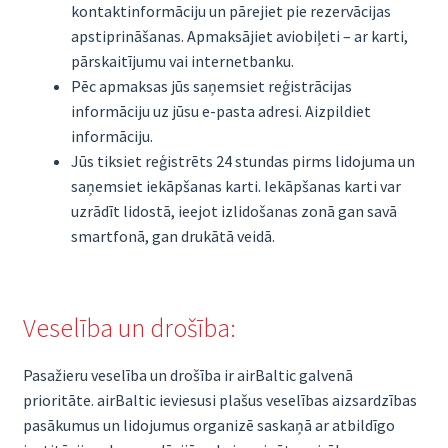
kontaktinformāciju un pārejiet pie rezervācijas
apstiprināšanas. Apmaksājiet aviobiļeti – ar karti,
pārskaitījumu vai internetbanku.
Pēc apmaksas jūs saņemsiet reģistrācijas
informāciju uz jūsu e-pasta adresi. Aizpildiet
informāciju.
Jūs tiksiet reģistrēts 24 stundas pirms lidojuma un
saņemsiet iekāpšanas karti. Iekāpšanas karti var
uzrādīt lidostā, ieejot izlidošanas zonā gan savā
smartfonā, gan drukātā veidā.
Veselība un drošība:
Pasažieru veselība un drošība ir airBaltic galvenā
prioritāte. airBaltic ieviesusi plašus veselības aizsardzības
pasākumus un lidojumus organizē saskaņā ar atbildīgo