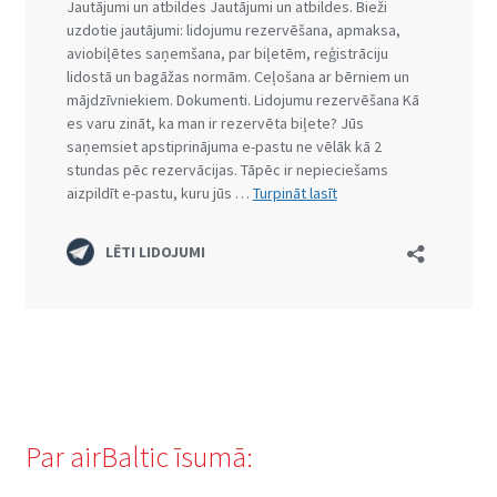
Par airBaltic īsumā: