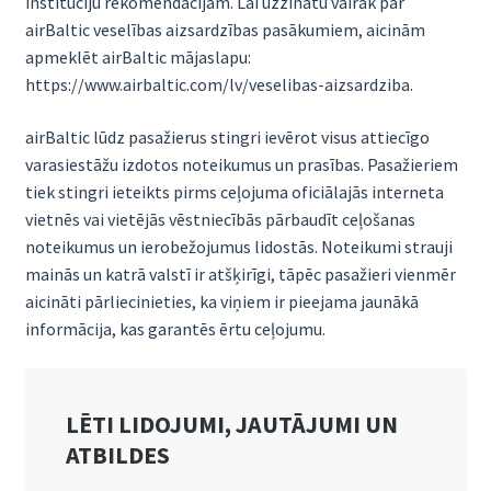
institūciju rekomendācijām. Lai uzzinātu vairāk par
airBaltic veselības aizsardzības pasākumiem, aicinām
apmeklēt airBaltic mājaslapu:
https://www.airbaltic.com/lv/veselibas-aizsardziba.
airBaltic lūdz pasažierus stingri ievērot visus attiecīgo
varasiestāžu izdotos noteikumus un prasības. Pasažieriem
tiek stingri ieteikts pirms ceļojuma oficiālajās interneta
vietnēs vai vietējās vēstniecībās pārbaudīt ceļošanas
noteikumus un ierobežojumus lidostās. Noteikumi strauji
mainās un katrā valstī ir atšķirīgi, tāpēc pasažieri vienmēr
aicināti pārliecinieties, ka viņiem ir pieejama jaunākā
informācija, kas garantēs ērtu ceļojumu.