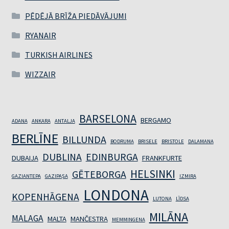
PĒDĒJĀ BRĪŽA PIEDĀVĀJUMI
RYANAIR
TURKISH AIRLINES
WIZZAIR
BARSELONA
BERGAMO
ADANA
ANKARA
ANTALJA
BERLĪNE
BILLUNDA
BODRUMA
BRISELE
BRISTOLE
DALAMANA
DUBLINA
EDINBURGA
DUBAIJA
FRANKFURTE
HELSINKI
GĒTEBORGA
GAZIANTEPA
GAZIPAŞA
IZMIRA
LONDONA
KOPENHĀGENA
LUTONA
LĪDSA
MILĀNA
MALAGA
MALTA
MANČESTRA
MEMMINGENA