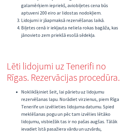
galamērķiem iepriekš, aviobiļetes cena būs
aptuveni 200 eiro ar lidostas nodokļiem.
Lidojumi ir jāapmaksā rezervēšanas laikā.
Biļetes cenā ir iekļauta neliela rokas bagāža, kas
jānovieto zem priekšā esošā sēdekļa.
Lēti lidojumi uz Tenerifi no
Rīgas. Rezervācijas procedūra.
Noklikšķiniet šeit, lai pārietu uz lidojumu
rezervēšanas lapu. Norādiet virzienus, piem Rīga
Tenerife un izvēlieties lidojuma datumu. Spied
meklēšanas pogu un pēc tam izvēlies lētāko
lidojumu, visbiežāk tas ir no pašas augšas. Tālāk
ievadiet īstā pasažiera vārdu un uzvārdu,