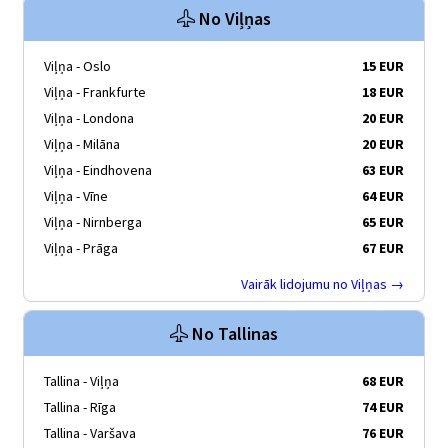
No Viļņas
Viļņa - Oslo
15 EUR
Viļņa - Frankfurte
18 EUR
Viļņa - Londona
20 EUR
Viļņa - Milāna
20 EUR
Viļņa - Eindhovena
63 EUR
Viļņa - Vīne
64 EUR
Viļņa - Nirnberga
65 EUR
Viļņa - Prāga
67 EUR
Vairāk lidojumu no Viļņas →
No Tallinas
Tallina - Viļņa
68 EUR
Tallina - Rīga
74 EUR
Tallina - Varšava
76 EUR