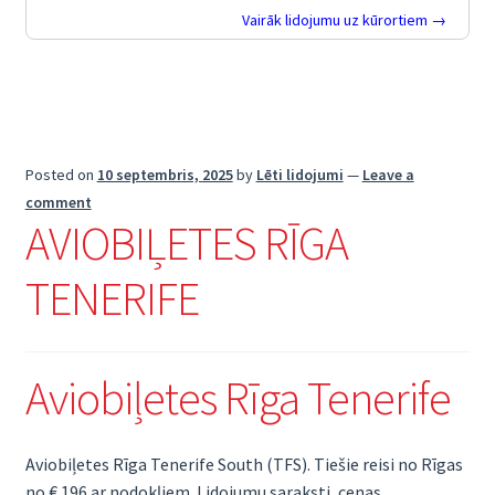
Vairāk lidojumu uz kūrortiem →
Posted on
10 septembris, 2025
by
Lēti lidojumi
—
Leave a
comment
AVIOBIĻETES RĪGA
TENERIFE
Aviobiļetes Rīga Tenerife
Aviobiļetes Rīga Tenerife South (TFS). Tiešie reisi no Rīgas
no € 196 ar nodokļiem. Lidojumu saraksti, cenas,