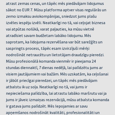
atrast zemas cenas, un tāpēc mēs piedāvājam lidojumus
sākot no EUR 7. Mūsu platforma aptver visas regulārās un
zemo izmaksu aviokompānijas, sniedzot jums plašu
izvēles iespēju izvēli. Neatkarīgi no tā, vai ceļojat biznesa
vai atpūtas nolūkā, varat paļauties, ka mūsu vietnē
atradīsiet savam budžetam labāko lidojumu. Mēs
saprotam, ka lidojuma rezervēšana var būt sarežģīts un
saspringts process, tāpēc esam izvirzījuši mērķi
nodrošināt netraucētu un lietotājam draudzīgu pieredzi.
Mūsu profesionālā komanda vienmēr ir pieejama 24
stundas diennaktī, 7 dienas nedēļā, lai palīdzētu jums ar
visiem jautājumiem vai bažām. Mēs uzskatām, ka ceļošanai
ir jābūt priecīgai pieredzei, un tāpēc mēs piedāvājam
atbalstu ik uz soļa. Neatkarīgi no tā, vai jums ir
nepieciešama palīdzība, lai atrastu labāko maršrutu vai ja
jums ir jāveic izmaiņas rezervācijā, mūsu atbalsta komanda
ir gatava jums palīdzēt. Mēs lepojamies ar savu
apņemšanos nodrošināt kvalitāti, profesionalitāti un