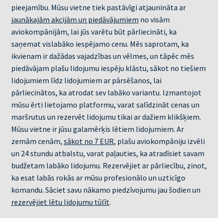
pieejamību. Mūsu vietne tiek pastāvīgi atjaunināta ar
jaunākajām akcijām un piedāvājumiem
no visām
aviokompānijām, lai jūs varētu būt pārliecināti, ka
saņemat vislabāko iespējamo cenu. Mēs saprotam, ka
ikvienam ir dažādas vajadzības un vēlmes, un tāpēc mēs
piedāvājam plašu lidojumu iespēju klāstu, sākot no tiešiem
lidojumiem līdz lidojumiem ar pārsēšanos, lai
pārliecinātos, ka atrodat sev labāko variantu. Izmantojot
mūsu ērti lietojamo platformu, varat salīdzināt cenas un
maršrutus un rezervēt lidojumu tikai ar dažiem klikšķiem.
Mūsu vietne ir jūsu galamērķis lētiem lidojumiem. Ar
zemām cenām,
sākot no 7 EUR
, plašu aviokompāniju izvēli
un 24 stundu atbalstu, varat paļauties, ka atradīsiet savam
budžetam labāko lidojumu. Rezervējiet ar pārliecību, zinot,
ka esat labās rokās ar mūsu profesionālo un uzticīgo
komandu. Sāciet savu nākamo piedzīvojumu jau šodien un
rezervējiet lētu lidojumu tūlīt
.