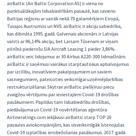
airBaltic (Air Baltic Corporation AS) ir viena no
punktuālākajām lidsabiedrībām pasaulē, kas savieno
Baltijas reģionu ar vairāk nekā 70 galamērķiem Eiropā,
Tuvajos Austrumos un NVS. airBaltic ir akciju sabiedrība,
kas dibināta 1995. gadā. Galvenais akcionārs ir Latvijas
valsts ar 96,14% akciju, bet Larsam Tūsenam ar viņam
pilnībā piederošu SIA Aircraft Leasing 1 pieder 3,86%.
airBaltic veic lidojumus ar 30 Airbus A220-300 lidmašīnām.
airBaltic ir saņēmusi vairākus starptautiskus apbalvojumus
par izcilību, inovatīviem pakalpojumiem un saviem
sasniegumiem, pateicoties veiksmīgai uzņēmējdarbības
restrukturizēšanai. Skytrax airBaltic piešķīrusi piecu
zvaigžņu vērtējumu par ieviestajiem Covid-19 drošības
pasākumiem. Papildus tam lidsabiedrību drošības,
piedāvājuma un Covid-19 novērtēšanas aģentūra
Airlineratings.com iekļāvusi airBaltic starp TOP 20
pasaules aviokompānijām, kas visveiksmīgāk īstenojušas
Covid-19 izplatības ierobežošanas pasākumus. 2017. gadā