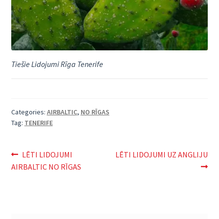
Tiešie Lidojumi Rīga Tenerife
Categories:
AIRBALTIC
,
NO RĪGAS
Tag:
TENERIFE
Ziņu
Previous
Next
LĒTI LIDOJUMI
LĒTI LIDOJUMI UZ ANGLIJU
post:
post:
AIRBALTIC NO RĪGAS
izvēlne