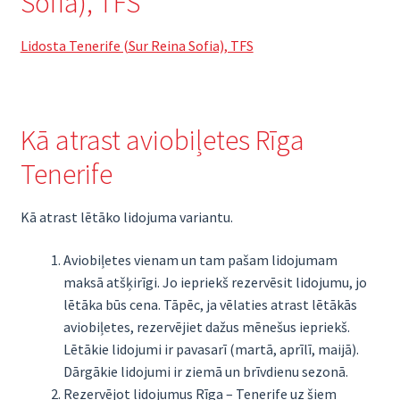
Sofia), TFS
Lidosta Tenerife (Sur Reina Sofia), TFS
Kā atrast aviobiļetes Rīga
Tenerife
Kā atrast lētāko lidojuma variantu.
Aviobiļetes vienam un tam pašam lidojumam
maksā atšķirīgi. Jo iepriekš rezervēsit lidojumu, jo
lētāka būs cena. Tāpēc, ja vēlaties atrast lētākās
aviobiļetes, rezervējiet dažus mēnešus iepriekš.
Lētākie lidojumi ir pavasarī (martā, aprīlī, maijā).
Dārgākie lidojumi ir ziemā un brīvdienu sezonā.
Rezervējot lidojumus Rīga – Tenerife uz šiem