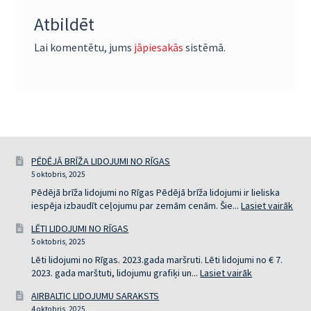
Atbildēt
Lai komentētu, jums
jāpiesakās
sistēmā.
PĒDĒJĀ BRĪŽA LIDOJUMI NO RĪGAS
5 oktobris, 2025
Pēdējā brīža lidojumi no Rīgas Pēdējā brīža lidojumi ir lieliska
:
iespēja izbaudīt ceļojumu par zemām cenām. Šie...
Lasiet vairāk
PĒD
LĒTI LIDOJUMI NO RĪGAS
BRĪ
5 oktobris, 2025
LID
NO
Lēti lidojumi no Rīgas. 2023.gada maršruti. Lēti lidojumi no € 7.
RĪG
:
2023. gada marštuti, lidojumu grafiķi un...
Lasiet vairāk
LĒTI
AIRBALTIC LIDOJUMU SARAKSTS
LIDOJUMI
4 oktobris, 2025