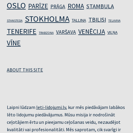
OSLO
PARĪZE
ROMA
STAMBULA
PRĀGA
STOKHOLMA
TBILISI
TALLINA
STANSTEDA
TELAVIVA
TENERIFE
VENĒCIJA
VARŠAVA
VIĻŅA
TRABZONA
VĪNE
ABOUT THIS SITE
Laipni lūdzam
leti-lidojumi.lv
, kur mēs piedāvājam labākos
lēto lidojumu piedāvājumus. Mūsu misija ir nodrošināt
ceļotājiem ērtu un pieejamu ceļošanas veidu, nezaudējot
kvalitāti vai profesionalitāti. Mēs saprotam, cik svarīgi ir